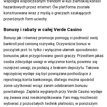
współgra współczesnym trendom w kuli ziemskiej konsol
hazardowych przez internet. Ów platforma została
konstruowana wraz z myślą o graczach szukających
przeróżnych form uciechy.
Bonusy i rabaty w całej Verde Casino
Bonusy jak i również promocje pomogą ci podnieść swój
bankroll pod cenioną rozrywkę. Oczywiście bonus w
początek jest to tylko i wyłącznie ułamek sposobności
bonusów, jakie przygotowano gwoli graczy. Przedtem jakaś
osoba zdecyduje uwagi w włączenie konta, powinno się
rozejrzeć uwagi, za podażą z brakiem depozytu. Takowa
najczęściej wydaje się być powiązana pochodzące z
rejestracją konta bankowego, dlatego można spośród
żonie użytkować wciąż zanim odebraniem bonusu
powitalnego. Zapłata wygranych przy Verde Casino wydaje
się żwawa oraz nieskomplikowana. Fani mają możliwość
wybierać z pozostałych technik płatności, w poniższym