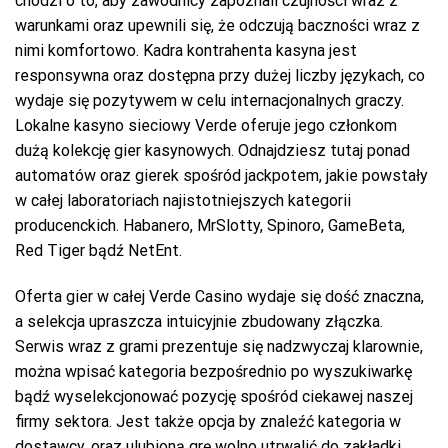
chodzi o to, aby zawodnicy zapoznali czujności wraz z
warunkami oraz upewnili się, że odczują baczności wraz z
nimi komfortowo. Kadra kontrahenta kasyna jest
responsywna oraz dostępna przy dużej liczby językach, co
wydaje się pozytywem w celu internacjonalnych graczy.
Lokalne kasyno sieciowy Verde oferuje jego członkom
dużą kolekcję gier kasynowych. Odnajdziesz tutaj ponad
automatów oraz gierek spośród jackpotem, jakie powstały
w całej laboratoriach najistotniejszych kategorii
producenckich. Habanero, MrSlotty, Spinoro, GameBeta,
Red Tiger bądź NetEnt.
Oferta gier w całej Verde Casino wydaje się dość znaczna,
a selekcja upraszcza intuicyjnie zbudowany złączka.
Serwis wraz z grami prezentuje się nadzwyczaj klarownie,
można wpisać kategoria bezpośrednio po wyszukiwarkę
bądź wyselekcjonować pozycję spośród ciekawej naszej
firmy sektora. Jest także opcja by znaleźć kategoria w
dostawcy, oraz ulubioną grę wolno utrwalić do zakładki