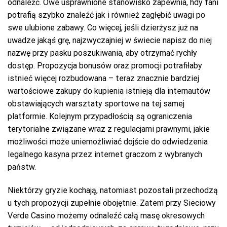
odnaleźć. Owe usprawnione stanowisko zapewnia, hdy fani
potrafią szybko znaleźć jak i również zagłębić uwagi po
swe ulubione zabawy. Co więcej, jeśli dzierżysz już na
uwadze jakąś grę, najzwyczajniej w świecie napisz do niej
nazwę przy pasku poszukiwania, aby otrzymać rychły
dostęp. Propozycja bonusów oraz promocji potrafiłaby
istnieć więcej rozbudowana – teraz znacznie bardziej
wartościowe zakupy do kupienia istnieją dla internautów
obstawiających warsztaty sportowe na tej samej
platformie. Kolejnym przypadłością są ograniczenia
terytorialne związane wraz z regulacjami prawnymi, jakie
możliwości może uniemożliwiać dojście do odwiedzenia
legalnego kasyna przez internet graczom z wybranych
państw.
Niektórzy gryzie kochają, natomiast pozostali przechodzą
u tych propozycji zupełnie obojętnie. Zatem przy Sieciowy
Verde Casino możemy odnaleźć całą masę okresowych