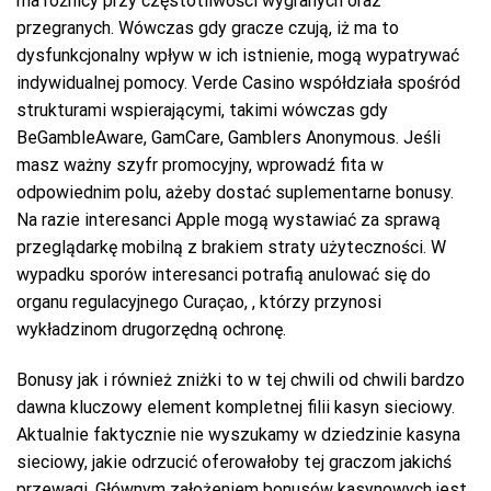
ma różnicy przy częstotliwości wygranych oraz
przegranych. Wówczas gdy gracze czują, iż ma to
dysfunkcjonalny wpływ w ich istnienie, mogą wypatrywać
indywidualnej pomocy. Verde Casino współdziała spośród
strukturami wspierającymi, takimi wówczas gdy
BeGambleAware, GamCare, Gamblers Anonymous. Jeśli
masz ważny szyfr promocyjny, wprowadź fita w
odpowiednim polu, ażeby dostać suplementarne bonusy.
Na razie interesanci Apple mogą wystawiać za sprawą
przeglądarkę mobilną z brakiem straty użyteczności. W
wypadku sporów interesanci potrafią anulować się do
organu regulacyjnego Curaçao, , którzy przynosi
wykładzinom drugorzędną ochronę.
Bonusy jak i również zniżki to w tej chwili od chwili bardzo
dawna kluczowy element kompletnej filii kasyn sieciowy.
Aktualnie faktycznie nie wyszukamy w dziedzinie kasyna
sieciowy, jakie odrzucić oferowałoby tej graczom jakichś
przewagi. Głównym założeniem bonusów kasynowych jest