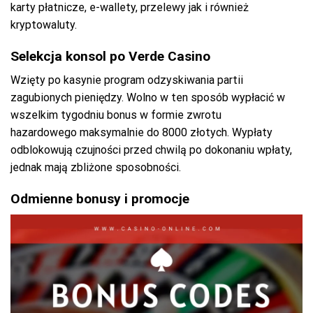
karty płatnicze, e-wallety, przelewy jak i również
kryptowaluty.
Selekcja konsol po Verde Casino
Wzięty po kasynie program odzyskiwania partii
zagubionych pieniędzy. Wolno w ten sposób wypłacić w
wszelkim tygodniu bonus w formie zwrotu
hazardowego maksymalnie do 8000 złotych. Wypłaty
odblokowują czujności przed chwilą po dokonaniu wpłaty,
jednak mają zbliżone sposobności.
Odmienne bonusy i promocje