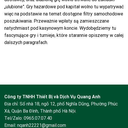
„ulubione”. Gry hazardowe pod kapitał wolno tu wypatrywać
więc na podstawie na temat dostępne filtry samochodowe
poszukiwania. Przeważnie wpłaty są zamieszczane
natychmiast pod kasynowym koncie. Wydobędziemy tu
fascynujące gry i turnieje, które starannie opiszemy w całej
dalszych paragrafach.
Công ty TNHH Thiết Bị và Dịch Vụ Quang Anh
Địa chỉ: Số nhà 18, ngõ 12, phố Nghĩa Dũng, Phường Phúc
Xá, Quận Ba Đình, Thành phố Hà Nội.
Tel/Zalo:
0965.07.07.40
Email:
nqanh22221@gmail.com