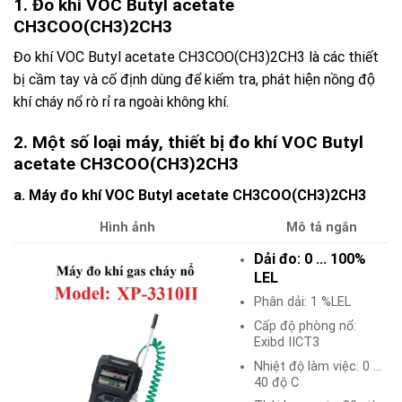
1. Đo khí VOC Butyl acetate
CH3COO(CH3)2CH3
Đo khí VOC Butyl acetate CH3COO(CH3)2CH3 là các thiết
bị cầm tay và cố định dùng để kiểm tra, phát hiện nồng độ
khí cháy nổ rò rỉ ra ngoài không khí.
2. Một số loại máy, thiết bị đo khí VOC Butyl
acetate CH3COO(CH3)2CH3
a. Máy đo khí VOC Butyl acetate CH3COO(CH3)2CH3
Hình ảnh
Mô tả ngắn
Dải đo: 0 … 100%
LEL
Phân dải: 1 %LEL
Cấp độ phòng nổ:
Exibd IICT3
Nhiệt độ làm việc: 0 …
40 độ C