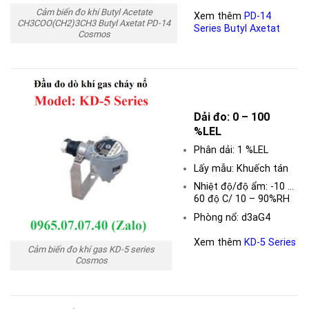
Cảm biến đo khí Butyl Acetate
Xem thêm
PD-14
CH3COO(CH2)3CH3 Butyl Axetat PD-14
Series Butyl Axetat
Cosmos
Dải đo: 0 – 100
%LEL
Phân dải: 1 %LEL
Lấy mẫu: Khuếch tán
Nhiệt độ/độ ẩm: -10 …
60 độ C/ 10 – 90%RH
Phòng nổ: d3aG4
Xem thêm
KD-5 Series
Cảm biến đo khí gas KD-5 series
Cosmos