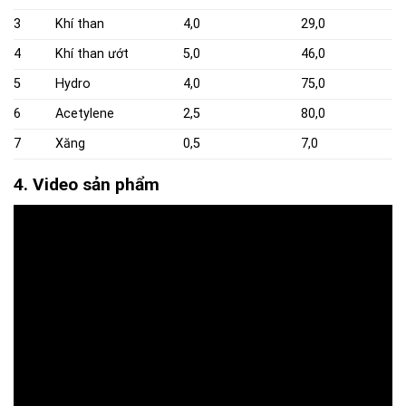
3
Khí than
4,0
29,0
4
Khí than ướt
5,0
46,0
5
Hydro
4,0
75,0
6
Acetylene
2,5
80,0
7
Xăng
0,5
7,0
4. Video sản phẩm