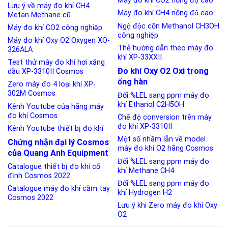
Máy đo khí CO2 nồng độ cao
Lưu ý về máy đo khí CH4
Máy đo khí CH4 nồng độ cao
Metan Methane cũ
Ngộ độc cồn Methanol CH3OH
Máy đo khí CO2 công nghiệp
công nghiệp
Máy đo khí Oxy O2 Oxygen XO-
Thẻ hướng dẫn theo máy đo
326ALA
khí XP-33XXII
Test thử máy đo khí hơi xăng
Đo khí Oxy O2 Oxi trong
dầu XP-3310II Cosmos
ống hàn
Zero máy đo 4 loại khí XP-
302M Cosmos
Đổi %LEL sang ppm máy đo
khí Ethanol C2H5OH
Kênh Youtube của hãng máy
đo khí Cosmos
Chế độ conversion trên máy
đo khí XP-3310II
Kênh Youtube thiết bị đo khí
Một số nhầm lẫn về model
Chứng nhận đại lý Cosmos
máy đo khí O2 hãng Cosmos
của Quang Anh Equipment
Đổi %LEL sang ppm máy đo
Catalogue thiết bị đo khí cố
khí Methane CH4
định Cosmos 2022
Đổi %LEL sang ppm máy đo
Catalogue máy đo khí cầm tay
khí Hydrogen H2
Cosmos 2022
Lưu ý khi Zero máy đo khí Oxy
O2