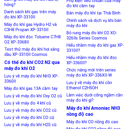
Phụ kiện tiêu chuẩn của máy
hỏng?
đo khí cầm tay
Danh sách khí gas trên máy
Bán máy đo khí tại Thái Bình
đo khí XP-3310II
Chính sách và dịch vụ khi bán
Máy đo khí gas Hydro H2 và
máy đo khí
C3H8 Propan XP-3310II
Bỏ rung máy đo khí O2 XO-
Máy đo khí độc Toluene C7H8
326IIs Series Cosmos
O2 XP-3368II
Hiểu nhầm máy đo khí gas XP-
Test thử máy đo khí hơi xăng
3310II?
dầu XP-3310II Cosmos
Hiểu nhầm máy đo khí độc
Có thể đo khí CO2 N2 qua
XP-3360II?
máy đo khí O2
Chức năng mới trên series
máy đo khí XP-336XII-W
Lưu ý về máy đo khí NH3 XP-
3360II
Lưu ý về máy đo khí cồn
Ethanol C2H5OH
Máy đo khí gas 13A cầm tay
Làm việc dưới cống ngầm cần
Lưu ý về máy đo khí Oxy O2 cũ
máy đo khí gì?
Lưu ý về máy đo 4 khí cũ
Máy đo khí Amoniac NH3
Lưu ý về máy đo khí CO2 cũ
nồng độ cao
Lưu ý về máy đo khí CO cũ
Máy đo khí CO nồng độ cao
Lưu ý về máy đo khí H2S cũ