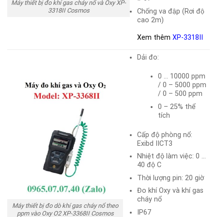
Máy thiết bị đo khí gas cháy nổ và Oxy XP-
3318II Cosmos
Chống va đập (Rơi độ
cao 2m)
Xem thêm
XP-3318II
Dải đo:
0 … 10000 ppm
/ 0 – 5000 ppm
/ 0 – 500 ppm
0 – 25% thể
tích
Cấp độ phòng nổ:
Exibd IICT3
Nhiệt độ làm việc: 0 …
40 độ C
Thời lượng pin: 20 giờ
Đo khí Oxy và khí gas
cháy nổ
Máy thiết bị đo dò khí gas cháy nổ theo
IP67
ppm vào Oxy O2 XP-3368II Cosmos