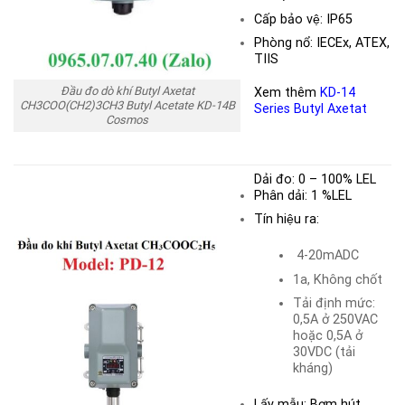
Cấp bảo vệ: IP65
Phòng nổ: IECEx, ATEX,
TIIS
Đầu đo dò khí Butyl Axetat
Xem thêm
KD-14
CH3COO(CH2)3CH3 Butyl Acetate KD-14B
Series Butyl Axetat
Cosmos
Dải đo:
0 – 100% LEL
Phân dải: 1 %LEL
Tín hiệu ra:
4-20mADC
1a, Không chốt
Tải định mức:
0,5A ở 250VAC
hoặc 0,5A ở
30VDC (tải
kháng)
Lấy mẫu: Bơm hút