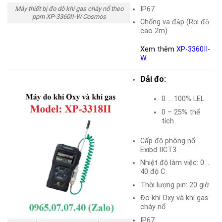
IP67
Máy thiết bị đo dò khí gas cháy nổ theo
ppm XP-3360II-W Cosmos
Chống va đập (Rơi độ
cao 2m)
Xem thêm
XP-3360II-
W
Dải đo:
0 … 100% LEL
0 – 25% thể
tích
Cấp độ phòng nổ:
Exibd IICT3
Nhiệt độ làm việc: 0 …
40 độ C
Thời lượng pin: 20 giờ
Đo khí Oxy và khí gas
cháy nổ
IP67