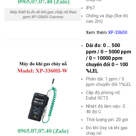
IP67
Máy thiết bị đo dò khí gas cháy nổ theo
Chống va đập (Rơi độ
ppm XP-3360II Cosmos
cao 2m)
Xem thêm
XP-3360II
Dải đo: 0 … 500
ppm / 0 – 5000 ppm
/ 0 – 10000 ppm
chuyển đổi 0 – 100
%LEL
Phân dải: 1 ppm / 5
ppm chuyển đổi 1%LEL
Cấp độ phòng nổ:
Exibd IICT3
Nhiệt độ làm việc: 0 …
40 độ C
Thời lượng pin: 20 giờ
Đo khí Oxy và khí gas
cháy nổ