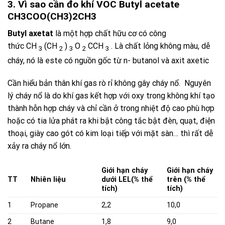
3. Vì sao cần đo khí VOC Butyl acetate
CH3COO(CH3)2CH3
Butyl axetat
là một
hợp chất hữu cơ
có công
thức
CH
(CH
)
O
CCH
. Là chất lỏng không màu, dễ
3
2
3
2
3
cháy, nó là este có nguồn gốc từ n- butanol và
axit axetic
Cần hiểu bản thân khí gas rò rỉ không gây cháy nổ. Nguyên
lý cháy nổ là do khí gas kết hợp với oxy trong không khí tạo
thành hỗn hợp cháy và chỉ cần ở trong nhiệt độ cao phù hợp
hoặc có tia lửa phát ra khi bật công tắc bật đèn, quạt, điện
thoại, giày cao gót có kim loại tiếp với mặt sàn… thì rất dễ
xảy ra cháy nổ lớn.
Giới hạn cháy
Giới hạn cháy
TT
Nhiên liệu
dưới LEL
(% thể
trên (% thể
tích)
tích)
1
Propane
2,2
10,0
2
Butane
1,8
9,0