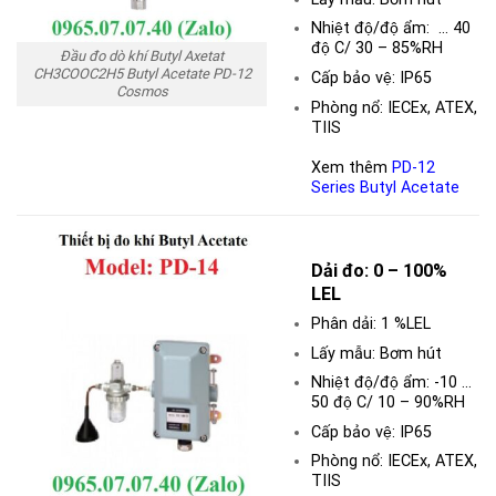
Nhiệt độ/độ ẩm: … 40
độ C/ 30 – 85%RH
Đầu đo dò khí Butyl Axetat
CH3COOC2H5 Butyl Acetate PD-12
Cấp bảo vệ: IP65
Cosmos
Phòng nổ: IECEx, ATEX,
TIIS
Xem thêm
PD-12
Series Butyl Acetate
Dải đo:
0 – 100%
LEL
Phân dải: 1 %LEL
Lấy mẫu: Bơm hút
Nhiệt độ/độ ẩm: -10 …
50 độ C/ 10 – 90%RH
Cấp bảo vệ: IP65
Phòng nổ: IECEx, ATEX,
TIIS