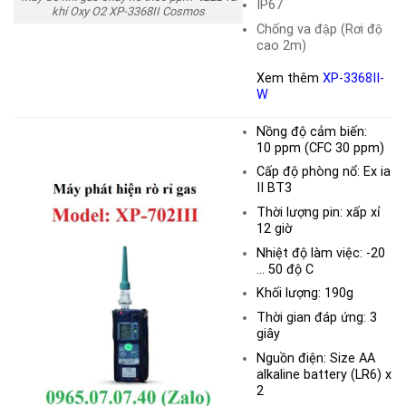
IP67
khí Oxy O2 XP-3368II Cosmos
Chống va đập (Rơi độ
cao 2m)
Xem thêm
XP-3368II-
W
Nồng độ cảm biến:
10
ppm
(CFC 30 ppm)
Cấp độ phòng nổ: Ex ia
II BT3
Thời lượng pin: xấp xỉ
12 giờ
Nhiệt độ làm việc: -20
… 50 độ C
Khối lượng: 190g
Thời gian đáp ứng: 3
giây
Nguồn điện: Size AA
alkaline battery (LR6) x
2