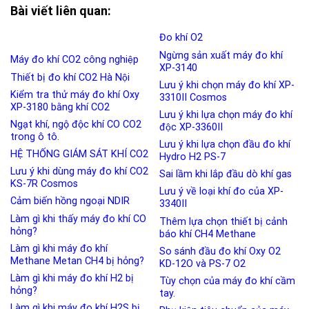
Bài viết liên quan:
Đo khí O2
Ngừng sản xuất máy đo khí
Máy đo khí CO2 công nghiệp
XP-3140
Thiết bị đo khí CO2 Hà Nội
Lưu ý khi chọn máy đo khí XP-
Kiểm tra thử máy đo khí Oxy
3310II Cosmos
XP-3180 bằng khí CO2
Lưu ý khi lựa chọn máy đo khí
Ngạt khí, ngộ độc khí CO CO2
độc XP-3360II
trong ô tô.
Lưu ý khi lựa chọn đầu đo khí
HỆ THỐNG GIÁM SÁT KHÍ CO2
Hydro H2 PS-7
Lưu ý khi dùng máy đo khí CO2
Sai lầm khi lắp đầu dò khí gas
KS-7R Cosmos
Lưu ý về loại khí đo của XP-
Cảm biến hồng ngoại NDIR
3340II
Làm gì khi thấy máy đo khí CO
Thêm lựa chọn thiết bị cảnh
hỏng?
báo khí CH4 Methane
Làm gì khi máy đo khí
So sánh đầu đo khí Oxy O2
Methane Metan CH4 bị hỏng?
KD-12O và PS-7 O2
Làm gì khi máy đo khí H2 bị
Tùy chọn của máy đo khí cầm
hỏng?
tay.
Làm gì khi máy đo khí H2S bị