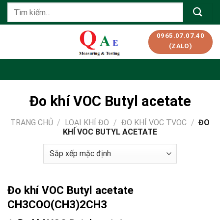
Skip
Tìm
to
kiếm:
content
0965.07.07.40
(ZALO)
Đo khí VOC Butyl acetate
TRANG CHỦ
/
LOẠI KHÍ ĐO
/
ĐO KHÍ VOC TVOC
/
ĐO
KHÍ VOC BUTYL ACETATE
Đo khí VOC Butyl acetate
CH3COO(CH3)2CH3