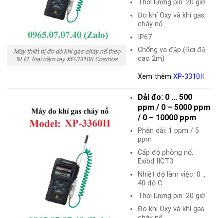
Thời lượng pin: 20 giờ
Đo khí Oxy và khí gas
cháy nổ
IP67
Chống va đập (Rơi độ
Máy thiết bị đo dò khí gas cháy nổ theo
cao 2m)
%LEL loại cầm tay XP-3310II Cosmos
Xem thêm
XP-3310II
Dải đo: 0 … 500
ppm / 0 – 5000 ppm
/ 0 – 10000 ppm
Phân dải: 1 ppm / 5
ppm
Cấp độ phòng nổ:
Exibd IICT3
Nhiệt độ làm việc: 0 …
40 độ C
Thời lượng pin: 20 giờ
Đo khí Oxy và khí gas
cháy nổ