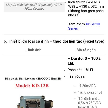
Kích thước (WxHxD):
Máy đo phát hiện rò rỉ khí gas cháy nổ XP-
W38 x H130 x D32 mm
702III Cosmos
( không bao gồm phần
nhô ra)
Xem thêm
XP-702III
Series
b. Thiết bị đo loại cố định – theo dõi liên tục (Fixed type)
Hình ảnh
Mô tả ngắn
– Dải đo: 0 – 100%
LEL
Phân dải: 1 %LEL
Tín hiệu ra:
4-20mADC
1a, Không chốt
Tải định mức:
0,5A ở 250VAC
hoặc 0,5A ở