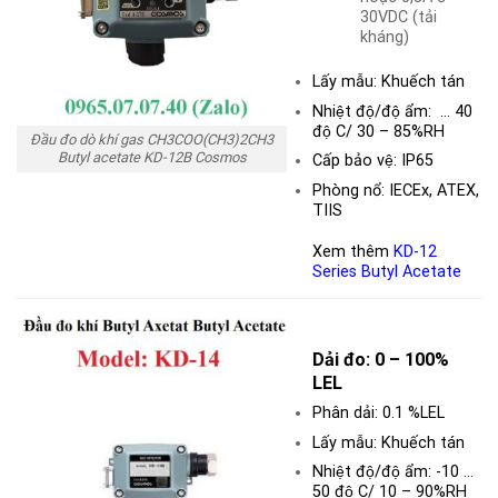
30VDC (tải
kháng)
Lấy mẫu: Khuếch tán
Nhiệt độ/độ ẩm: … 40
độ C/ 30 – 85%RH
Đầu đo dò khí gas CH3COO(CH3)2CH3
Butyl acetate KD-12B Cosmos
Cấp bảo vệ: IP65
Phòng nổ: IECEx, ATEX,
TIIS
Xem thêm
KD-12
Series Butyl Acetate
Dải đo:
0 – 100%
LEL
Phân dải: 0.1 %LEL
Lấy mẫu: Khuếch tán
Nhiệt độ/độ ẩm: -10 …
50 độ C/ 10 – 90%RH