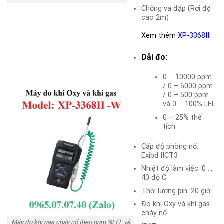
Chống va đập (Rơi độ
cao 2m)
Xem thêm
XP-3368II
Dải đo:
0 … 10000 ppm
/ 0 – 5000 ppm
/ 0 – 500 ppm
và 0 … 100% LEL
0 – 25% thể
tích
Cấp độ phòng nổ:
Exibd IICT3
Nhiệt độ làm việc: 0 …
40 độ C
Thời lượng pin: 20 giờ
Đo khí Oxy và khí gas
cháy nổ
Máy đo khí gas cháy nổ theo ppm %LEL và