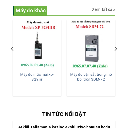
Xem tất cả »
Máy đo khác
í
Máy đo mức mùi xp-
Máy đo cặn sắt trong mỡ
329iiir
bôi trơn SDM-72
TIN TỨC NỔI BẬT
Atklāj Talismania kazino ekskluzīvo bonusu kodu