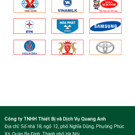
Công ty TNHH Thiết Bị và Dịch Vụ Quang Anh
Địa chỉ: Số nhà 18, ngõ 12, phố Nghĩa Dũng, Phường Phúc
Xá, Quận Ba Đình, Thành phố Hà Nội.