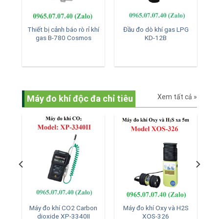
hí
Thiết bị cảnh báo rò rỉ khí
Đầu đo dò khí gas LPG
gas B-780 Cosmos
KD-12B
Xem tất cả »
Máy đo khí độc đa chỉ tiêu
F3
Máy đo khí CO2 Carbon
Máy đo khí Oxy và H2S
dioxide XP-3340II
XOS-326