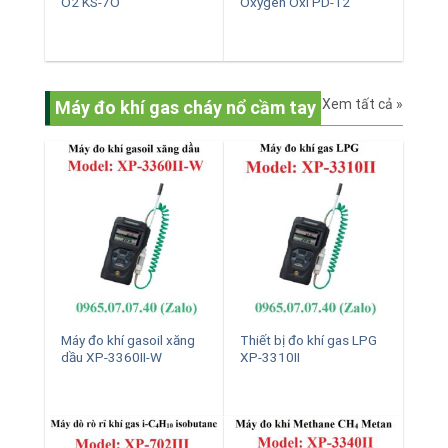
O2 KS-7O
Oxygen Oxi PD-12
Xem tất cả »
Máy đo khí gas cháy nổ cầm tay
Máy đo khí gasoil xăng
Thiết bị đo khí gas LPG
dầu XP-3360II-W
XP-3310II