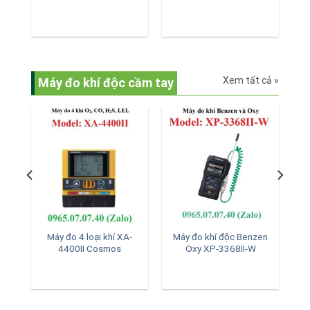
Xem tất cả »
Máy đo khí độc cầm tay
̉
Máy đo 4 loại khí XA-
Máy đo khí độc Benzen
4400II Cosmos
Oxy XP-3368II-W