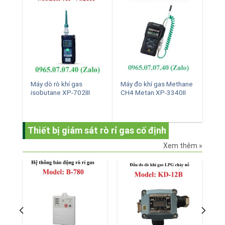
Máy dò rò khí gas
Máy đo khí gas Methane
isobutane XP-702III
CH4 Metan XP-3340II
Thiết bị giám sát rò rỉ gas cố định
Xem thêm »