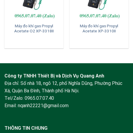
Máy đo khí gas Propyl
Máy đo khí gas Propyl
Acetate O2 XP-3318II
Acetate XP-3310II
Công ty TNHH Thiết Bị và Dịch Vụ Quang Anh
Địa chỉ: Số nhà 18, ngõ 12, phố Nghĩa Dũng, Phường Phúc
Xá, Quận Ba Đình, Thành phố Hà Nội.
Tel/Zalo:
0965.07.07.40
Email:
nqanh22221@gmail.com
THÔNG TIN CHUNG