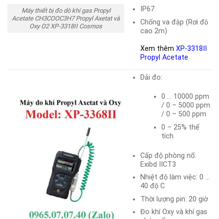
IP67
Máy thiết bị đo dò khí gas Propyl
Acetate CH3COOC3H7 Propyl Axetat và
Chống va đập (Rơi độ
Oxy O2 XP-3318II Cosmos
cao 2m)
Xem thêm
XP-3318II
Propyl Acetate
Dải đo:
0 … 10000 ppm
/ 0 – 5000 ppm
/ 0 – 500 ppm
0 – 25% thể
tích
Cấp độ phòng nổ:
Exibd IICT3
Nhiệt độ làm việc: 0 …
40 độ C
Thời lượng pin: 20 giờ
Đo khí Oxy và khí gas