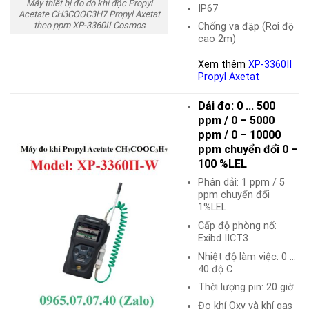
Máy thiết bị đo dò khí độc Propyl
IP67
Acetate CH3COOC3H7 Propyl Axetat
theo ppm XP-3360II Cosmos
Chống va đập (Rơi độ
cao 2m)
Xem thêm
XP-3360II
Propyl Axetat
Dải đo: 0 … 500
ppm / 0 – 5000
ppm / 0 – 10000
ppm chuyển đổi 0 –
100 %LEL
Phân dải: 1 ppm / 5
ppm chuyển đổi
1%LEL
Cấp độ phòng nổ:
Exibd IICT3
Nhiệt độ làm việc: 0 …
40 độ C
Thời lượng pin: 20 giờ
Đo khí Oxy và khí gas