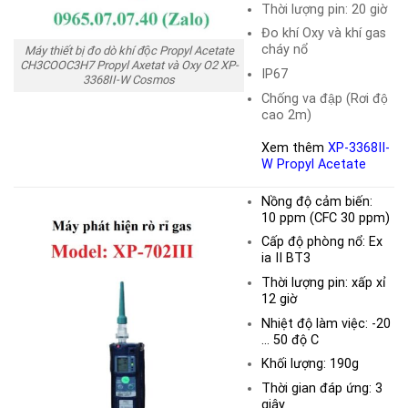
Thời lượng pin: 20 giờ
Đo khí Oxy và khí gas
cháy nổ
Máy thiết bị đo dò khí độc Propyl Acetate
CH3COOC3H7 Propyl Axetat và Oxy O2 XP-
IP67
3368II-W Cosmos
Chống va đập (Rơi độ
cao 2m)
Xem thêm
XP-3368II-
W Propyl Acetate
Nồng độ cảm biến:
10
ppm
(CFC 30 ppm)
Cấp độ phòng nổ: Ex
ia II BT3
Thời lượng pin: xấp xỉ
12 giờ
Nhiệt độ làm việc: -20
… 50 độ C
Khối lượng: 190g
Thời gian đáp ứng: 3
giây