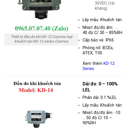
30VDC (tải
kháng)
Lấy mẫu: Khuếch tán
Nhiệt độ/độ ẩm: …
40 độ C/ 30 – 85%RH
Thiết bị đầu đo khí KD-12 Cosmos loại
Cấp bảo vệ: IP65
khuếch tán KD-12 series Cosmos
Phòng nổ: IECEx,
ATEX, TIIS
Xem thêm
KD-12
Series
Dải đo:
0 – 100%
LEL
Phân dải: 0.1 %LEL
Lấy mẫu: Khuếch tán
Nhiệt độ/độ ẩm: -10
… 50 độ C/ 10 –
90%RH