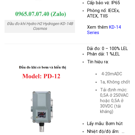
Cấp bảo vệ: IP65
Phòng nổ: IECEx,
ATEX, TIIS
Đầu đo khí Hydro H2 Hydrogen KD-14B
Xem thêm
KD-14
Cosmos
Series
Dải đo:
0 – 100% LEL
Phân dải: 1 %LEL
Tín hiệu ra:
4-20mADC
1a, Không chốt
Tải định mức:
0,5A ở 250VAC
hoặc 0,5A ở
30VDC (tải
kháng)
Lấy mẫu: Bơm hút
Nhiệt độ/độ ẩm: …