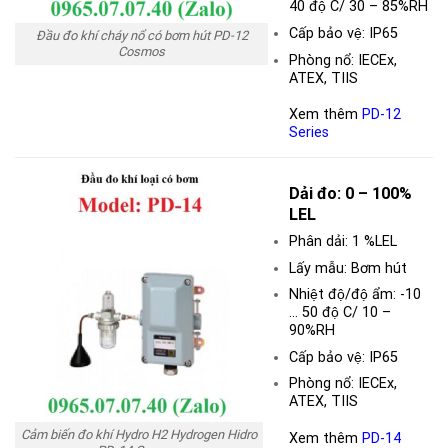
40 độ C/ 30 – 85%RH
Cấp bảo vệ: IP65
Đầu đo khí cháy nổ có bơm hút PD-12
Cosmos
Phòng nổ: IECEx,
ATEX, TIIS
Xem thêm
PD-12
Series
Dải đo:
0 – 100%
LEL
Phân dải: 1 %LEL
Lấy mẫu: Bơm hút
Nhiệt độ/độ ẩm: -10
… 50 độ C/ 10 –
90%RH
Cấp bảo vệ: IP65
Phòng nổ: IECEx,
ATEX, TIIS
Cảm biến đo khí Hydro H2 Hydrogen Hidro
Xem thêm
PD-14