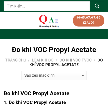
Skip
Tìm
to
kiếm:
content
0965.07.07.40
(ZALO)
Đo khí VOC Propyl Acetate
TRANG CHỦ
/
LOẠI KHÍ ĐO
/
ĐO KHÍ VOC TVOC
/
ĐO
KHÍ VOC PROPYL ACETATE
Đo khí VOC Propyl Acetate
1. Đo khí VOC Propyl Acetate