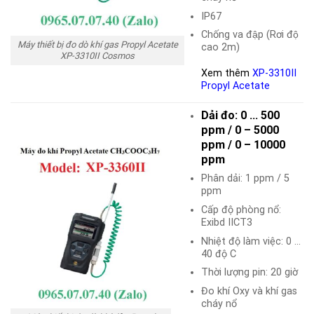
IP67
Chống va đập (Rơi độ
Máy thiết bị đo dò khí gas Propyl Acetate
cao 2m)
XP-3310II Cosmos
Xem thêm
XP-3310II
Propyl Acetate
Dải đo: 0 … 500
ppm / 0 – 5000
ppm / 0 – 10000
ppm
Phân dải: 1 ppm / 5
ppm
Cấp độ phòng nổ:
Exibd IICT3
Nhiệt độ làm việc: 0 …
40 độ C
Thời lượng pin: 20 giờ
Đo khí Oxy và khí gas
cháy nổ