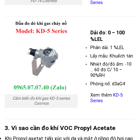
PD-14 Cosmos
Series
Dải đo: 0 – 100
%LEL
Phân dải: 1 %LEL
Lấy mẫu: Khuếch tán
Nhiệt độ/độ ẩm: -10
… 60 độ C/ 10 –
90%RH
Phòng nổ: d3aG4
Xem thêm
KD-5
Cảm biến đo khí gas KD-5 series
Series
Cosmos
3. Vì sao cần đo khí VOC Propyl Acetate
Khi Propyl axetat tiếp xúc với da và mắt ở nồng độ hơi cao