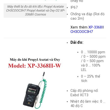
cháy nổ
Máy thiết bị đo dò khí độc Propyl Acetate
IP67
CH3COOC3H7 Propyl Axetat và Oxy O2 XP-
Chống va đập (Rơi độ
3368II Cosmos
cao 2m)
Xem thêm
XP-3368II
CH3COOC3H7
Dải đo:
0 … 10000 ppm
/ 0 – 5000 ppm
/ 0 – 500 ppm
và 0 … 100%
LEL
0 – 25% thể
tích
Cấp độ phòng nổ:
Exibd IICT3
Nhiệt độ làm việc: 0 …
40 độ C