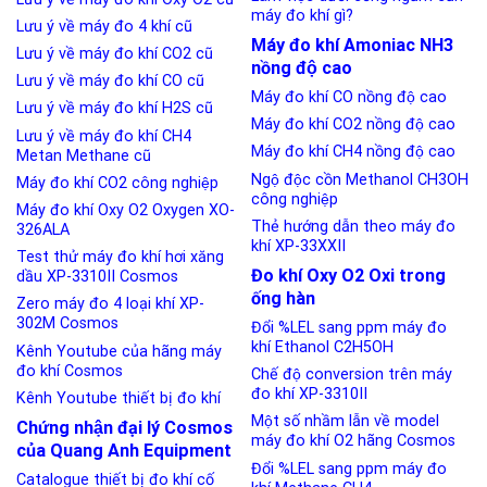
máy đo khí gì?
Lưu ý về máy đo 4 khí cũ
Máy đo khí Amoniac NH3
Lưu ý về máy đo khí CO2 cũ
nồng độ cao
Lưu ý về máy đo khí CO cũ
Máy đo khí CO nồng độ cao
Lưu ý về máy đo khí H2S cũ
Máy đo khí CO2 nồng độ cao
Lưu ý về máy đo khí CH4
Máy đo khí CH4 nồng độ cao
Metan Methane cũ
Ngộ độc cồn Methanol CH3OH
Máy đo khí CO2 công nghiệp
công nghiệp
Máy đo khí Oxy O2 Oxygen XO-
Thẻ hướng dẫn theo máy đo
326ALA
khí XP-33XXII
Test thử máy đo khí hơi xăng
Đo khí Oxy O2 Oxi trong
dầu XP-3310II Cosmos
ống hàn
Zero máy đo 4 loại khí XP-
302M Cosmos
Đổi %LEL sang ppm máy đo
khí Ethanol C2H5OH
Kênh Youtube của hãng máy
đo khí Cosmos
Chế độ conversion trên máy
đo khí XP-3310II
Kênh Youtube thiết bị đo khí
Một số nhầm lẫn về model
Chứng nhận đại lý Cosmos
máy đo khí O2 hãng Cosmos
của Quang Anh Equipment
Đổi %LEL sang ppm máy đo
Catalogue thiết bị đo khí cố