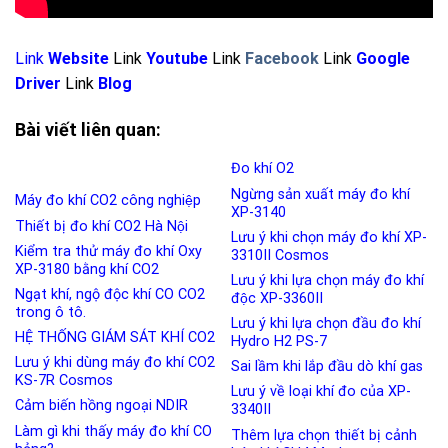
Link
Website
Link
Youtube
Link
Facebook
Link
Google
Driver
Link
Blog
Bài viết liên quan:
Đo khí O2
Ngừng sản xuất máy đo khí
Máy đo khí CO2 công nghiệp
XP-3140
Thiết bị đo khí CO2 Hà Nội
Lưu ý khi chọn máy đo khí XP-
Kiểm tra thử máy đo khí Oxy
3310II Cosmos
XP-3180 bằng khí CO2
Lưu ý khi lựa chọn máy đo khí
Ngạt khí, ngộ độc khí CO CO2
độc XP-3360II
trong ô tô.
Lưu ý khi lựa chọn đầu đo khí
HỆ THỐNG GIÁM SÁT KHÍ CO2
Hydro H2 PS-7
Lưu ý khi dùng máy đo khí CO2
Sai lầm khi lắp đầu dò khí gas
KS-7R Cosmos
Lưu ý về loại khí đo của XP-
Cảm biến hồng ngoại NDIR
3340II
Làm gì khi thấy máy đo khí CO
Thêm lựa chọn thiết bị cảnh