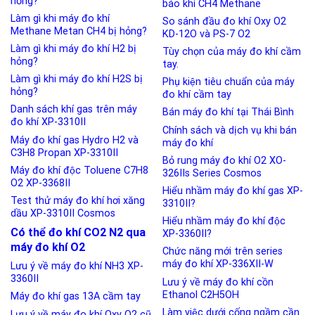
hỏng?
báo khí CH4 Methane
Làm gì khi máy đo khí
So sánh đầu đo khí Oxy O2
Methane Metan CH4 bị hỏng?
KD-12O và PS-7 O2
Làm gì khi máy đo khí H2 bị
Tùy chọn của máy đo khí cầm
hỏng?
tay.
Làm gì khi máy đo khí H2S bị
Phụ kiện tiêu chuẩn của máy
hỏng?
đo khí cầm tay
Danh sách khí gas trên máy
Bán máy đo khí tại Thái Bình
đo khí XP-3310II
Chính sách và dịch vụ khi bán
Máy đo khí gas Hydro H2 và
máy đo khí
C3H8 Propan XP-3310II
Bỏ rung máy đo khí O2 XO-
Máy đo khí độc Toluene C7H8
326IIs Series Cosmos
O2 XP-3368II
Hiểu nhầm máy đo khí gas XP-
Test thử máy đo khí hơi xăng
3310II?
dầu XP-3310II Cosmos
Hiểu nhầm máy đo khí độc
Có thể đo khí CO2 N2 qua
XP-3360II?
máy đo khí O2
Chức năng mới trên series
máy đo khí XP-336XII-W
Lưu ý về máy đo khí NH3 XP-
3360II
Lưu ý về máy đo khí cồn
Ethanol C2H5OH
Máy đo khí gas 13A cầm tay
Làm việc dưới cống ngầm cần
Lưu ý về máy đo khí Oxy O2 cũ