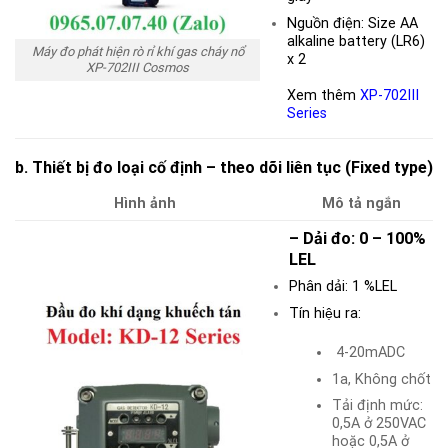
Nguồn điện: Size AA
alkaline battery (LR6)
Máy đo phát hiện rò rỉ khí gas cháy nổ
x 2
XP-702III Cosmos
Xem thêm
XP-702III
Series
b. Thiết bị đo loại cố định – theo dõi liên tục (Fixed type)
Hình ảnh
Mô tả ngắn
– Dải đo: 0 – 100%
LEL
Phân dải: 1 %LEL
Tín hiệu ra:
4-20mADC
1a, Không chốt
Tải định mức:
0,5A ở 250VAC
hoặc 0,5A ở