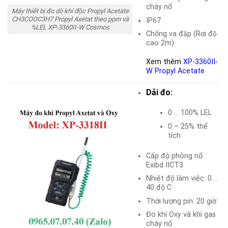
cháy nổ
Máy thiết bị đo dò khí độc Propyl Acetate
CH3COOC3H7 Propyl Axetat theo ppm và
IP67
%LEL XP-3360II-W Cosmos
Chống va đập (Rơi độ
cao 2m)
Xem thêm
XP-3360II-
W Propyl Acetate
Dải đo:
0 … 100% LEL
0 – 25% thể
tích
Cấp độ phòng nổ:
Exibd IICT3
Nhiệt độ làm việc: 0 …
40 độ C
Thời lượng pin: 20 giờ
Đo khí Oxy và khí gas
cháy nổ