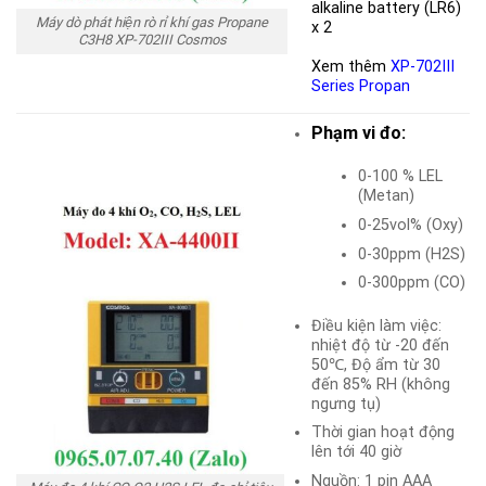
alkaline battery (LR6)
Máy dò phát hiện rò rỉ khí gas Propane
x 2
C3H8 XP-702III Cosmos
Xem thêm
XP-702III
Series Propan
Phạm vi đo:
0-100 % LEL
(Metan)
0-25vol% (Oxy)
0-30ppm (H2S)
0-300ppm (CO)
Điều kiện làm việc:
nhiệt độ từ -20 đến
50℃, Độ ẩm từ 30
đến 85% RH (không
ngưng tụ)
Thời gian hoạt động
lên tới 40 giờ
Nguồn: 1 pin AAA