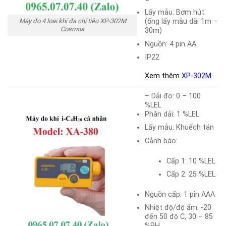
Lấy mẫu: Bơm hút
(ống lấy mẫu dài 1m –
Máy đo 4 loại khí đa chỉ tiêu XP-302M
Cosmos
30m)
Nguồn: 4 pin AA
IP22
Xem thêm
XP-302M
– Dải đo: 0 – 100
%LEL
Phân dải: 1 %LEL
Lấy mẫu: Khuếch tán
Cảnh báo:
Cấp 1: 10 %LEL
Cấp 2: 25 %LEL
Nguồn cấp: 1 pin AAA
Nhiệt độ/độ ẩm: -20
đến 50 độ C, 30 – 85
%RH