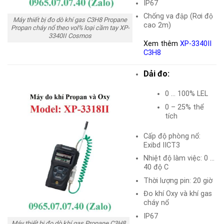
IP67
Chống va đập (Rơi độ
Máy thiết bị đo dò khí gas C3H8 Propane
cao 2m)
Propan cháy nổ theo vol% loại cầm tay XP-
3340II Cosmos
Xem thêm
XP-3340II
C3H8
Dải đo:
0 … 100% LEL
0 – 25% thể
tích
Cấp độ phòng nổ:
Exibd IICT3
Nhiệt độ làm việc: 0 …
40 độ C
Thời lượng pin: 20 giờ
Đo khí Oxy và khí gas
cháy nổ
IP67
Máy thiết bị đo dò khí gas Propane C3H8