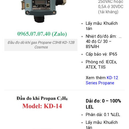
250VAC hoặc
0,5A ở 30VDC
(tải kháng)
Lấy mẫu: Khuếch
tán
Nhiệt độ/độ ẩm: …
40 độ C/ 30 –
Đầu đo dò khí gas Propane C3H8 KD-12B
85%RH
Cosmos
Cấp bảo vệ: IP65
Phòng nổ: IECEx,
ATEX, TIIS
Xem thêm
KD-12
Series Propane
Dải đo:
0 – 100%
LEL
Phân dải: 0.1 %LEL
Lấy mẫu: Khuếch
tán