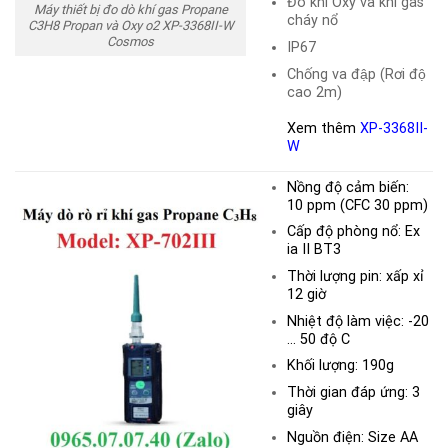
Đo khí Oxy và khí gas
Máy thiết bị đo dò khí gas Propane
cháy nổ
C3H8 Propan và Oxy o2 XP-3368II-W
Cosmos
IP67
Chống va đập (Rơi độ
cao 2m)
Xem thêm
XP-3368II-
W
Nồng độ cảm biến:
10
ppm
(CFC 30 ppm)
Cấp độ phòng nổ: Ex
ia II BT3
Thời lượng pin: xấp xỉ
12 giờ
Nhiệt độ làm việc: -20
… 50 độ C
Khối lượng: 190g
Thời gian đáp ứng: 3
giây
Nguồn điện: Size AA