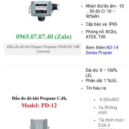
Nhiệt độ/độ ẩm: -10
… 50 độ C/ 10 –
90%RH
Cấp bảo vệ: IP65
Phòng nổ: IECEx,
ATEX, TIIS
Đầu đo dò khí Propan Propane C3H8 KD-14B
Xem thêm
KD-14
Cosmos
Series Propan
Dải đo:
0 – 100%
LEL
Phân dải: 1 %LEL
Tín hiệu ra:
4-20mADC
1a, Không
chốt
Tải định mức:
0,5A ở