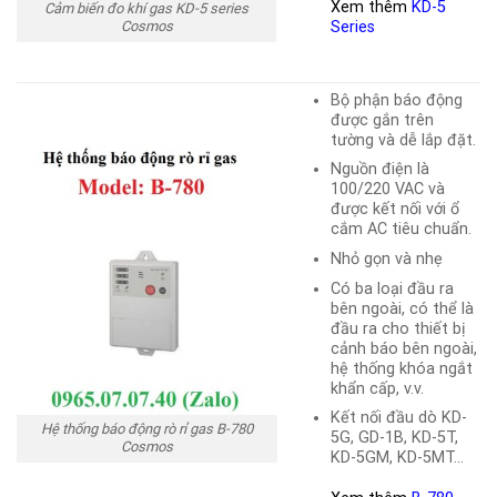
Xem thêm
KD-5
Cảm biến đo khí gas KD-5 series
Cosmos
Series
Bộ phận báo động
được gắn trên
tường và dễ lắp đặt.
Nguồn điện là
100/220 VAC và
được kết nối với ổ
cắm AC tiêu chuẩn.
Nhỏ gọn và nhẹ
Có ba loại đầu ra
bên ngoài, có thể là
đầu ra cho thiết bị
cảnh báo bên ngoài,
hệ thống khóa ngắt
khẩn cấp, v.v.
Kết nối đầu dò KD-
Hệ thống báo động rò rỉ gas B-780
5G, GD-1B, KD-5T,
Cosmos
KD-5GM, KD-5MT…