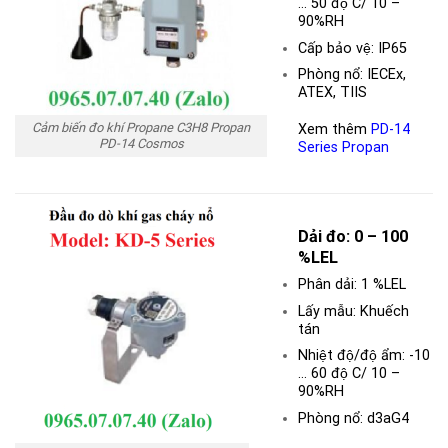
… 50 độ C/ 10 –
90%RH
Cấp bảo vệ: IP65
Phòng nổ: IECEx,
ATEX, TIIS
Cảm biến đo khí Propane C3H8 Propan
Xem thêm
PD-14
PD-14 Cosmos
Series Propan
Dải đo: 0 – 100
%LEL
Phân dải: 1 %LEL
Lấy mẫu: Khuếch
tán
Nhiệt độ/độ ẩm: -10
… 60 độ C/ 10 –
90%RH
Phòng nổ: d3aG4