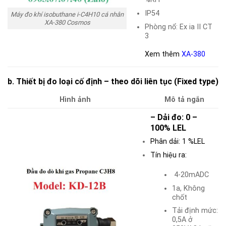
IP54
Máy đo khí isobuthane i-C4H10 cá nhân
XA-380 Cosmos
Phòng nổ: Ex ia II CT
3
Xem thêm
XA-380
b. Thiết bị đo loại cố định – theo dõi liên tục (Fixed type)
Hình ảnh
Mô tả ngắn
– Dải đo: 0 –
100% LEL
Phân dải: 1 %LEL
Tín hiệu ra:
4-20mADC
1a, Không
chốt
Tải định mức:
0,5A ở