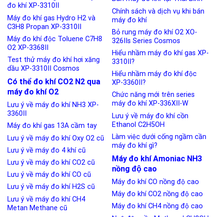
đo khí XP-3310II
Chính sách và dịch vụ khi bán
Máy đo khí gas Hydro H2 và
máy đo khí
C3H8 Propan XP-3310II
Bỏ rung máy đo khí O2 XO-
Máy đo khí độc Toluene C7H8
326IIs Series Cosmos
O2 XP-3368II
Hiểu nhầm máy đo khí gas XP-
Test thử máy đo khí hơi xăng
3310II?
dầu XP-3310II Cosmos
Hiểu nhầm máy đo khí độc
Có thể đo khí CO2 N2 qua
XP-3360II?
máy đo khí O2
Chức năng mới trên series
máy đo khí XP-336XII-W
Lưu ý về máy đo khí NH3 XP-
3360II
Lưu ý về máy đo khí cồn
Ethanol C2H5OH
Máy đo khí gas 13A cầm tay
Làm việc dưới cống ngầm cần
Lưu ý về máy đo khí Oxy O2 cũ
máy đo khí gì?
Lưu ý về máy đo 4 khí cũ
Máy đo khí Amoniac NH3
Lưu ý về máy đo khí CO2 cũ
nồng độ cao
Lưu ý về máy đo khí CO cũ
Máy đo khí CO nồng độ cao
Lưu ý về máy đo khí H2S cũ
Máy đo khí CO2 nồng độ cao
Lưu ý về máy đo khí CH4
Máy đo khí CH4 nồng độ cao
Metan Methane cũ