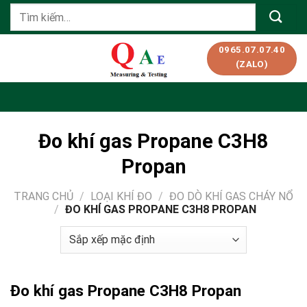
Skip
Tìm
to
kiếm:
content
0965.07.07.40
(ZALO)
Đo khí gas Propane C3H8
Propan
TRANG CHỦ
/
LOẠI KHÍ ĐO
/
ĐO DÒ KHÍ GAS CHÁY NỔ
/
ĐO KHÍ GAS PROPANE C3H8 PROPAN
Đo khí gas Propane C3H8 Propan