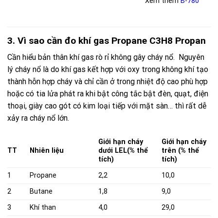
Xem thêm
B-780
3. Vì sao cần đo khí gas Propane C3H8 Propan
Cần hiểu bản thân khí gas rò rỉ không gây cháy nổ. Nguyên
lý cháy nổ là do khí gas kết hợp với oxy trong không khí tạo
thành hỗn hợp cháy và chỉ cần ở trong nhiệt độ cao phù hợp
hoặc có tia lửa phát ra khi bật công tắc bật đèn, quạt, điện
thoại, giày cao gót có kim loại tiếp với mặt sàn… thì rất dễ
xảy ra cháy nổ lớn.
Giới hạn cháy
Giới hạn cháy
TT
Nhiên liệu
dưới LEL
(% thể
trên (% thể
tích)
tích)
1
Propane
2,2
10,0
2
Butane
1,8
9,0
3
Khí than
4,0
29,0