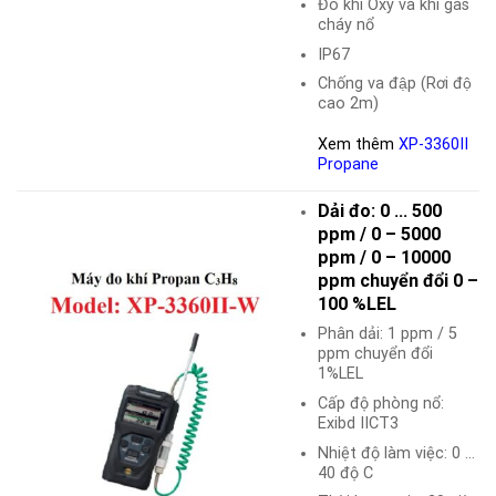
Đo khí Oxy và khí gas
cháy nổ
IP67
Chống va đập (Rơi độ
cao 2m)
Xem thêm
XP-3360II
Propane
Dải đo: 0 … 500
ppm / 0 – 5000
ppm / 0 – 10000
ppm chuyển đổi 0 –
100 %LEL
Phân dải: 1 ppm / 5
ppm chuyển đổi
1%LEL
Cấp độ phòng nổ:
Exibd IICT3
Nhiệt độ làm việc: 0 …
40 độ C