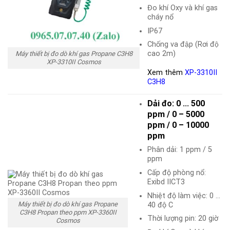
Đo khí Oxy và khí gas
cháy nổ
IP67
Chống va đập (Rơi độ
cao 2m)
Máy thiết bị đo dò khí gas Propane C3H8
XP-3310II Cosmos
Xem thêm
XP-3310II
C3H8
Dải đo: 0 … 500
ppm / 0 – 5000
ppm / 0 – 10000
ppm
Phân dải: 1 ppm / 5
ppm
Cấp độ phòng nổ:
Exibd IICT3
Nhiệt độ làm việc: 0 …
Máy thiết bị đo dò khí gas Propane
40 độ C
C3H8 Propan theo ppm XP-3360II
Thời lượng pin: 20 giờ
Cosmos