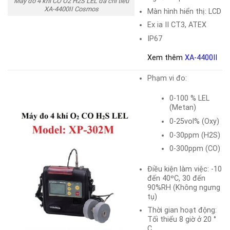
Máy đo 4 khí CO O2 H2S LEL đa chỉ tiêu
XA-4400II Cosmos
Màn hình hiển thị: LCD
Ex ia II CT3, ATEX
IP67
Xem thêm
XA-4400II
Phạm vi đo:
0-100 % LEL
(Metan)
0-25vol% (Oxy)
0-30ppm (H2S)
0-300ppm (CO)
Điều kiện làm việc: -10
đến 40ºC, 30 đến
90%RH (Không ngưng
tụ)
Thời gian hoạt động:
Tối thiểu 8 giờ ở 20 °
C