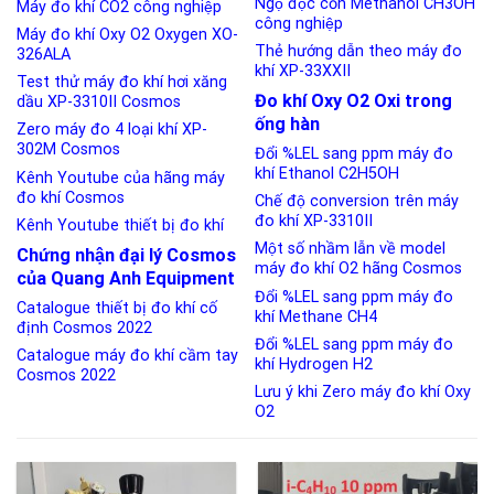
Ngộ độc cồn Methanol CH3OH
Máy đo khí CO2 công nghiệp
công nghiệp
Máy đo khí Oxy O2 Oxygen XO-
Thẻ hướng dẫn theo máy đo
326ALA
khí XP-33XXII
Test thử máy đo khí hơi xăng
Đo khí Oxy O2 Oxi trong
dầu XP-3310II Cosmos
ống hàn
Zero máy đo 4 loại khí XP-
302M Cosmos
Đổi %LEL sang ppm máy đo
khí Ethanol C2H5OH
Kênh Youtube của hãng máy
đo khí Cosmos
Chế độ conversion trên máy
đo khí XP-3310II
Kênh Youtube thiết bị đo khí
Một số nhầm lẫn về model
Chứng nhận đại lý Cosmos
máy đo khí O2 hãng Cosmos
của Quang Anh Equipment
Đổi %LEL sang ppm máy đo
Catalogue thiết bị đo khí cố
khí Methane CH4
định Cosmos 2022
Đổi %LEL sang ppm máy đo
Catalogue máy đo khí cầm tay
khí Hydrogen H2
Cosmos 2022
Lưu ý khi Zero máy đo khí Oxy
O2