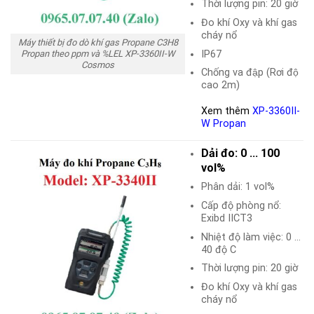
Thời lượng pin: 20 giờ
Đo khí Oxy và khí gas
cháy nổ
Máy thiết bị đo dò khí gas Propane C3H8
IP67
Propan theo ppm và %LEL XP-3360II-W
Cosmos
Chống va đập (Rơi độ
cao 2m)
Xem thêm
XP-3360II-
W Propan
Dải đo: 0 … 100
vol%
Phân dải: 1 vol%
Cấp độ phòng nổ:
Exibd IICT3
Nhiệt độ làm việc: 0 …
40 độ C
Thời lượng pin: 20 giờ
Đo khí Oxy và khí gas
cháy nổ