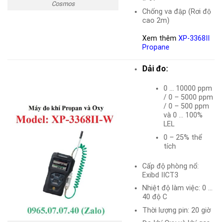
Cosmos
Chống va đập (Rơi độ
cao 2m)
Xem thêm
XP-3368II
Propane
Dải đo:
0 … 10000 ppm
/ 0 – 5000 ppm
/ 0 – 500 ppm
và 0 … 100%
LEL
0 – 25% thể
tích
Cấp độ phòng nổ:
Exibd IICT3
Nhiệt độ làm việc: 0 …
40 độ C
Thời lượng pin: 20 giờ