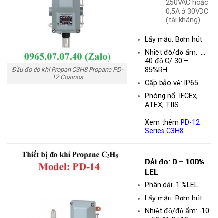
250VAC hoặc
0,5A ở 30VDC
(tải kháng)
Lấy mẫu: Bơm hút
Nhiệt độ/độ ẩm: …
40 độ C/ 30 –
Đầu đo dò khí Propan C3H8 Propane PD-
85%RH
12 Cosmos
Cấp bảo vệ: IP65
Phòng nổ: IECEx,
ATEX, TIIS
Xem thêm
PD-12
Series C3H8
Dải đo:
0 – 100%
LEL
Phân dải: 1 %LEL
Lấy mẫu: Bơm hút
Nhiệt độ/độ ẩm: -10