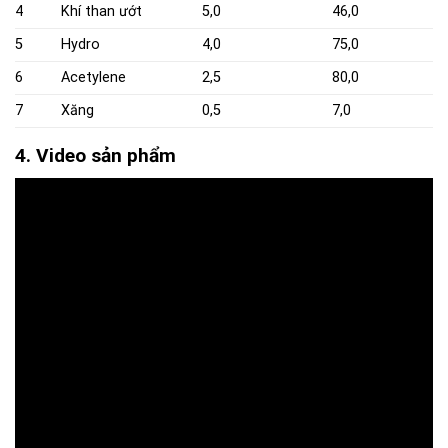
4
Khí than ướt
5,0
46,0
5
Hydro
4,0
75,0
6
Acetylene
2,5
80,0
7
Xăng
0,5
7,0
4. Video sản phẩm