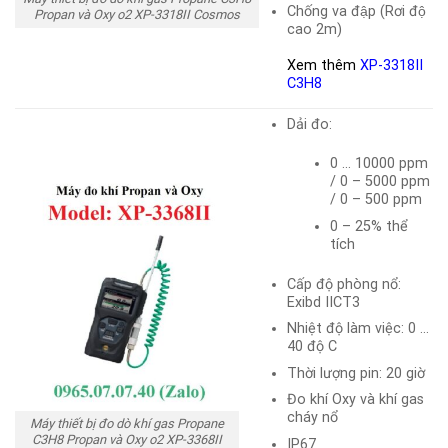
Chống va đập (Rơi độ
Propan và Oxy o2 XP-3318II Cosmos
cao 2m)
Xem thêm
XP-3318II
C3H8
Dải đo:
0 … 10000 ppm
/ 0 – 5000 ppm
/ 0 – 500 ppm
0 – 25% thể
tích
Cấp độ phòng nổ:
Exibd IICT3
Nhiệt độ làm việc: 0 …
40 độ C
Thời lượng pin: 20 giờ
Đo khí Oxy và khí gas
cháy nổ
Máy thiết bị đo dò khí gas Propane
C3H8 Propan và Oxy o2 XP-3368II
IP67