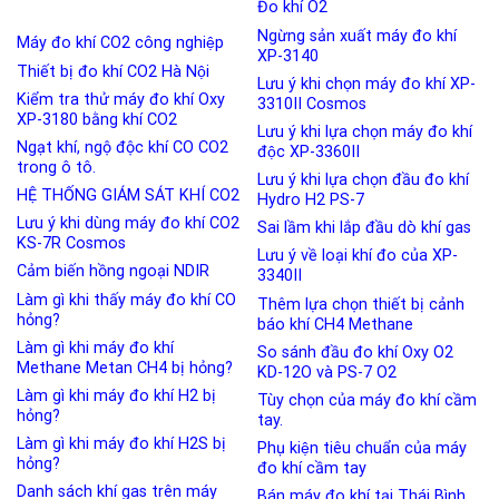
Đo khí O2
Ngừng sản xuất máy đo khí
Máy đo khí CO2 công nghiệp
XP-3140
Thiết bị đo khí CO2 Hà Nội
Lưu ý khi chọn máy đo khí XP-
Kiểm tra thử máy đo khí Oxy
3310II Cosmos
XP-3180 bằng khí CO2
Lưu ý khi lựa chọn máy đo khí
Ngạt khí, ngộ độc khí CO CO2
độc XP-3360II
trong ô tô.
Lưu ý khi lựa chọn đầu đo khí
HỆ THỐNG GIÁM SÁT KHÍ CO2
Hydro H2 PS-7
Lưu ý khi dùng máy đo khí CO2
Sai lầm khi lắp đầu dò khí gas
KS-7R Cosmos
Lưu ý về loại khí đo của XP-
Cảm biến hồng ngoại NDIR
3340II
Làm gì khi thấy máy đo khí CO
Thêm lựa chọn thiết bị cảnh
hỏng?
báo khí CH4 Methane
Làm gì khi máy đo khí
So sánh đầu đo khí Oxy O2
Methane Metan CH4 bị hỏng?
KD-12O và PS-7 O2
Làm gì khi máy đo khí H2 bị
Tùy chọn của máy đo khí cầm
hỏng?
tay.
Làm gì khi máy đo khí H2S bị
Phụ kiện tiêu chuẩn của máy
hỏng?
đo khí cầm tay
Danh sách khí gas trên máy
Bán máy đo khí tại Thái Bình