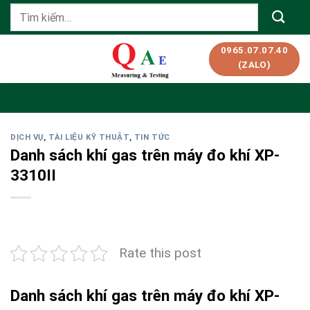
Skip
Tìm
to
kiếm:
content
0965.07.07.40
(ZALO)
DỊCH VỤ
,
TÀI LIỆU KỸ THUẬT
,
TIN TỨC
Danh sách khí gas trên máy đo khí XP-
3310II
Rate this post
Danh sách khí gas trên máy đo khí XP-