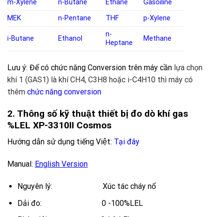
m-Xylene
n-Butane
Ethane
Gasoiline
MEK
n-Pentane
THF
p-Xylene
n-
i-Butane
Ethanol
Methane
Heptane
Lưu ý: Để có chức năng Conversion trên máy cần
lựa chọn
khí 1 (GAS1) là khí CH4, C3H8 hoặc i-C4H10 thì máy có
thêm
chức năng conversion
2. Thông số kỹ thuật
thiết bị đo dò khí gas
%LEL
XP-3310II Cosmos
Hướng dẫn sử dụng tiếng Việt
:
Tại đây
Manual:
English Version
Nguyên lý: Xúc tác cháy nổ
Dải đo: 0 -100%LEL