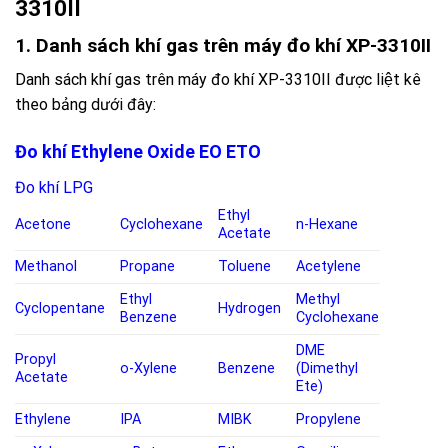
3310II
1. Danh sách khí gas trên máy đo khí XP-3310II
Danh sách khí gas trên máy đo khí
XP-3310II
được liệt kê
theo bảng dưới đây:
Đo khí Ethylene Oxide EO ETO
Đo khí LPG
Ethyl
Acetone
Cyclohexane
n-Hexane
Acetate
Methanol
Propane
Toluene
Acetylene
Ethyl
Methyl
Cyclopentane
Hydrogen
Benzene
Cyclohexane
DME
Propyl
o-Xylene
Benzene
(Dimethyl
Acetate
Ete)
Ethylene
IPA
MIBK
Propylene