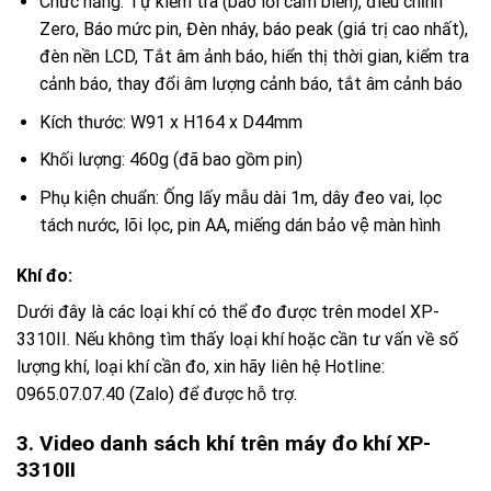
Chức năng:
Tự kiểm tra (báo lỗi cảm biến), điều chỉnh
Zero, Báo mức pin, Đèn nháy, báo peak (giá trị cao nhất),
đèn nền LCD, Tắt âm ảnh báo, hiển thị thời gian, kiểm tra
cảnh báo, thay đổi âm lượng cảnh báo, tắt âm cảnh báo
Kích thước:
W91 x H164 x D44mm
Khối lượng:
460g (đã bao gồm pin)
Phụ kiện chuẩn:
Ống lấy mẫu dài 1m, dây đeo vai, lọc
tách nước, lõi lọc, pin AA, miếng dán bảo vệ màn hình
Khí đo:
Dưới đây là các loại khí có thể đo được trên model XP-
3310II. Nếu không tìm thấy loại khí hoặc cần tư vấn về số
lượng khí, loại khí cần đo, xin hãy liên hệ Hotline:
0965.07.07.40 (Zalo) để được hỗ trợ.
3. Video danh sách khí trên máy đo khí XP-
3310II