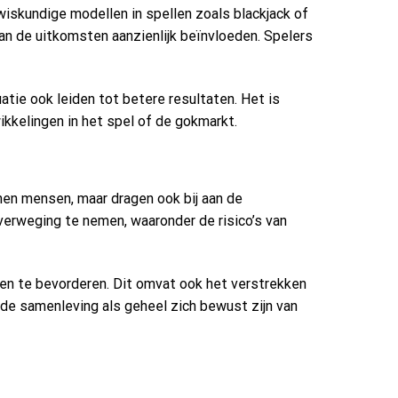
wiskundige modellen in spellen zoals blackjack of
n de uitkomsten aanzienlijk beïnvloeden. Spelers
tie ook leiden tot betere resultaten. Het is
wikkelingen in het spel of de gokmarkt.
nen mensen, maar dragen ook bij aan de
verweging te nemen, waaronder de risico’s van
n te bevorderen. Dit omvat ook het verstrekken
de samenleving als geheel zich bewust zijn van