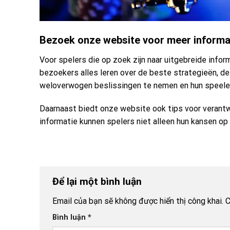
Bezoek onze website voor meer informa
Voor spelers die op zoek zijn naar uitgebreide infor
bezoekers alles leren over de beste strategieën, d
weloverwogen beslissingen te nemen en hun speeler
Daarnaast biedt onze website ook tips voor verantw
informatie kunnen spelers niet alleen hun kansen op
Để lại một bình luận
Email của bạn sẽ không được hiển thị công khai.
C
Bình luận
*