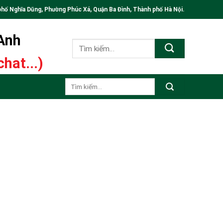
phố Nghĩa Dũng, Phường Phúc Xá, Quận Ba Đình, Thành phố Hà Nội.
 Anh
Tìm
kiếm:
hat...)
Tìm
kiếm: