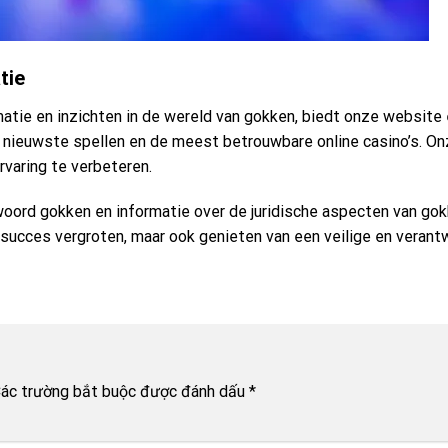
tie
matie en inzichten in de wereld van gokken, biedt onze website 
e nieuwste spellen en de meest betrouwbare online casino’s. O
varing te verbeteren.
oord gokken en informatie over de juridische aspecten van gok
 succes vergroten, maar ook genieten van een veilige en verant
ác trường bắt buộc được đánh dấu
*