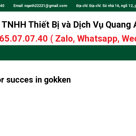
.40
Email:
nqanh22221@gmail.com
Địa chỉ: Địa chỉ: Số nhà 16, ngõ 12, 
TNHH Thiết Bị và Dịch Vụ Quang
65.07.07.40
( Zalo, Whatsapp, Wec
r succes in gokken