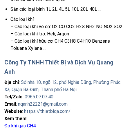
Sẵn các loại bình 1L 2L 4L 5L 10L 20L 40L …
Các loại khí:
– Các loại khí vô cơ: O2 CO CO2 H2S NH3 NO NO2 SO2
– Các loại khí trơ: Heli, Argon
– Các loại khí hữu cơ: CH4 C3H8 C4H10 Benzene
Toluene Xylene …
Công Ty TNHH Thiết Bị và Dịch Vụ Quang
Anh
Địa chỉ
:
Số nhà 18, ngõ 12, phố Nghĩa Dũng, Phường Phúc
Xá, Quận Ba Đình, Thành phố Hà Nội
.
Tel/Zalo
:
0965.07.07.40
Email
:
nqanh22221@gmail.com
Website
:
https://thietbiqa.com/
Xem thêm
:
Đo khí gas CH4