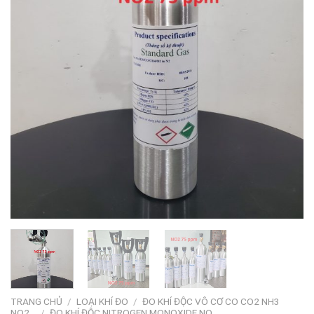
TRANG CHỦ
/
LOẠI KHÍ ĐO
/
ĐO KHÍ ĐỘC VÔ CƠ CO CO2 NH3
NO2…
/
ĐO KHÍ ĐỘC NITROGEN MONOXIDE NO