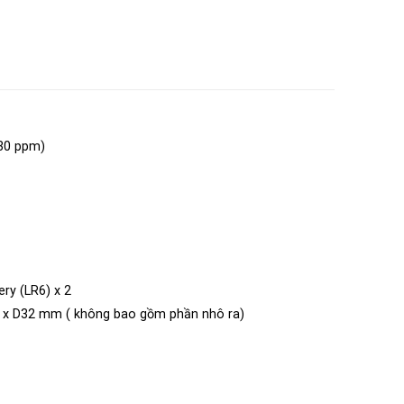
30 ppm)
ery (LR6) x 2
 x D32 mm ( không bao gồm phần nhô ra)