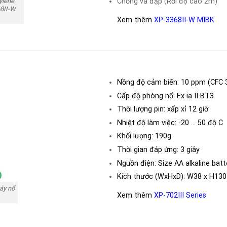
Chống va đập (Rơi độ cao 2m)
hylene
68II-W
Xem thêm
XP-3368II-W MIBK
Nồng độ cảm biến: 10
ppm
(CFC 
Cấp độ phòng nổ: Ex ia II BT3
Thời lượng pin: xấp xỉ 12 giờ
Nhiệt độ làm việc: -20 … 50 độ C
Khối lượng: 190g
Thời gian đáp ứng: 3 giây
Nguồn điện: Size AA alkaline batt
Kích thước (WxHxD): W38 x H130
háy nổ
Xem thêm
XP-702III Series