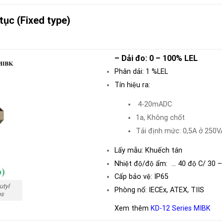
n tục (Fixed type)
– Dải đo: 0 – 100% LEL
Phân dải: 1 %LEL
Tín hiệu ra:
4-20mADC
1a, Không chốt
Tải định mức: 0,5A ở 250V
Lấy mẫu: Khuếch tán
Nhiệt độ/độ ẩm: … 40 độ C/ 30
Cấp bảo vệ: IP65
utyl
Phòng nổ: IECEx, ATEX, TIIS
os
Xem thêm
KD-12 Series MIBK