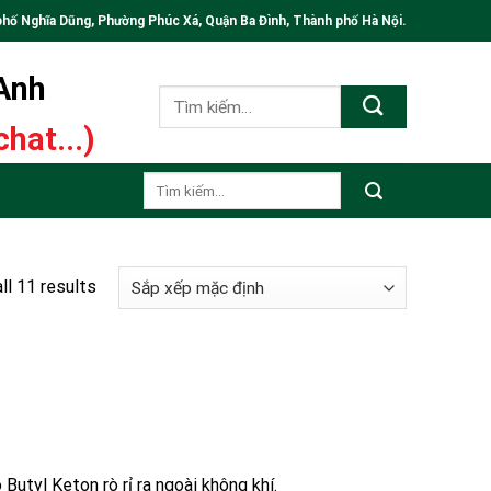
phố Nghĩa Dũng, Phường Phúc Xá, Quận Ba Đình, Thành phố Hà Nội.
 Anh
Tìm
kiếm:
hat...)
Tìm
kiếm:
ll 11 results
 Butyl Keton rò rỉ ra ngoài không khí.