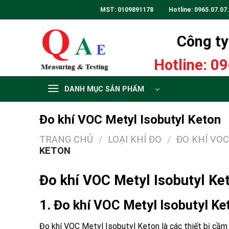
Skip
MST: 0109891178 Hotline:
0965.07.07
to
content
Công ty 
Hotline:
09
DANH MỤC SẢN PHẨM
Đo khí VOC Metyl Isobutyl Keton
TRANG CHỦ
/
LOẠI KHÍ ĐO
/
ĐO KHÍ VO
KETON
Đo khí VOC Metyl Isobutyl Ke
1. Đo khí VOC Metyl Isobutyl Ke
Đo khí VOC Metyl Isobutyl Keton là các thiết bị cầm ta