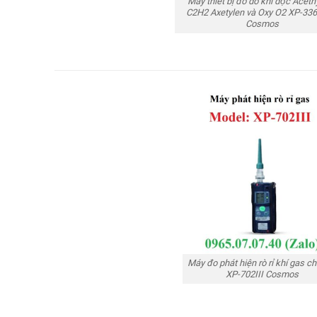
Máy thiết bị đo dò khí độc Acet
C2H2 Axetylen và Oxy O2 XP-33
Cosmos
Máy đo phát hiện rò rỉ khí gas c
XP-702III Cosmos