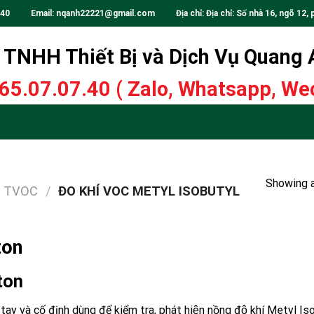
.40
Email:
nqanh22221@gmail.com
Địa chỉ: Địa chỉ: Số nhà 16, ngõ 12, 
TNHH Thiết Bị và Dịch Vụ Quang
65.07.07.40
( Zalo, Whatsapp, Wec
Showing a
C TVOC
/
ĐO KHÍ VOC METYL ISOBUTYL
ton
ton
y và cố định dùng để kiểm tra, phát hiện nồng độ khí Metyl Iso