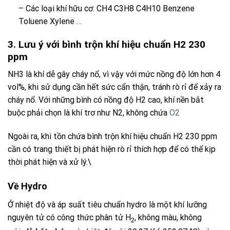
– Các loại khí hữu cơ: CH4 C3H8 C4H10 Benzene
Toluene Xylene …
3. Lưu ý với bình trộn khí hiệu chuẩn H2 230
ppm
NH3 là khí dễ gây cháy nổ, vì vậy với mức nồng độ lớn hơn 4
vol%, khi sử dụng cần hết sức cẩn thận, tránh rò rỉ để xảy ra
cháy nổ. Với những bình có nồng độ H2 cao, khí nền bắt
buộc phải chọn là khí trơ như N2, không chứa
O2
Ngoài ra, khi tồn chứa
bình trộn khí hiệu chuẩn H2 230 ppm
cần có trang thiết bị phát hiện rò rỉ thích hợp để có thể kịp
thời phát hiện và xử lý.\
Về Hydro
Ở nhiệt độ và áp suất tiêu chuẩn hydro là một khí lưỡng
nguyên tử có công thức phân tử H
, không màu, không
2