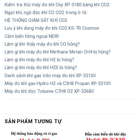
Kiểm tra thử máy đo khí Oxy XP-3180 bằng khí CO2
Ngạt khí, ngộ độc khí CO CO2 trong ô tô.
HỆ THỐNG GIÁM SÁT KHÍ CO2
Lưu ý khi dùng máy đo khí CO2 KS-7R Cosmos
Cảm biến hồng ngoại NDIR
Làm gì khi thấy máy đo khí CO hỏng?
Làm gì khi máy đo khí Methane Metan CH4 bị hỏng?
Làm gì khi máy đo khí H2 bị hỏng?
Làm gì khi máy đo khí H2S bị hỏng?
Danh sách khí gas trên máy đo khí XP-3310II
Máy đo khí gas Hydro H2 và C3H8 Propan XP-3310II
Máy đo khí độc Toluene C7H8 O2 XP-3368II
SẢN PHẨM TƯƠNG TỰ