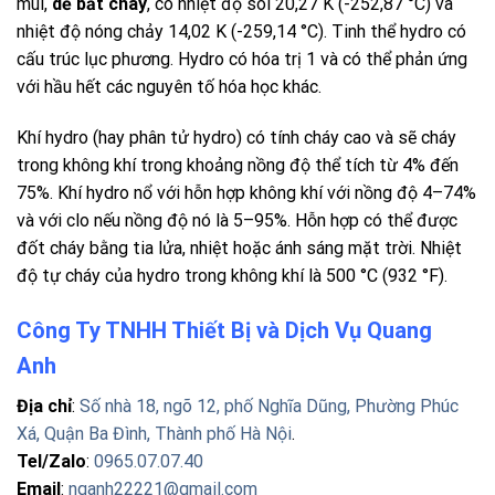
mùi,
dễ bắt cháy
, có nhiệt độ sôi 20,27 K (-252,87 °C) và
nhiệt độ nóng chảy 14,02 K (-259,14 °C). Tinh thể hydro có
cấu trúc lục phương. Hydro có hóa trị 1 và có thể phản ứng
với hầu hết các nguyên tố hóa học khác.
Khí hydro (hay phân tử hydro) có tính cháy cao và sẽ cháy
trong không khí trong khoảng nồng độ thể tích từ 4% đến
75%. Khí hydro nổ với hỗn hợp không khí với nồng độ 4–74%
và với clo nếu nồng độ nó là 5–95%. Hỗn hợp có thể được
đốt cháy bằng tia lửa, nhiệt hoặc ánh sáng mặt trời. Nhiệt
độ tự cháy của hydro trong không khí là 500 °C (932 °F).
Công Ty TNHH Thiết Bị và Dịch Vụ Quang
Anh
Địa chỉ
:
Số nhà 18, ngõ 12, phố Nghĩa Dũng, Phường Phúc
Xá, Quận Ba Đình, Thành phố Hà Nội
.
Tel/Zalo
:
0965.07.07.40
Email
:
nqanh22221@gmail.com