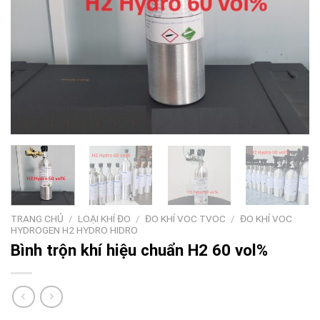
TRANG CHỦ
/
LOẠI KHÍ ĐO
/
ĐO KHÍ VOC TVOC
/
ĐO KHÍ VOC
HYDROGEN H2 HYDRO HIDRO
Bình trộn khí hiệu chuẩn H2 60 vol%