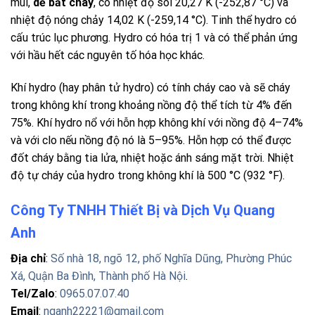
mùi,
dễ bắt cháy
, có nhiệt độ sôi 20,27 K (-252,87 °C) và
nhiệt độ nóng chảy 14,02 K (-259,14 °C). Tinh thể hydro có
cấu trúc lục phương. Hydro có hóa trị 1 và có thể phản ứng
với hầu hết các nguyên tố hóa học khác.
Khí hydro (hay phân tử hydro) có tính cháy cao và sẽ cháy
trong không khí trong khoảng nồng độ thể tích từ 4% đến
75%. Khí hydro nổ với hỗn hợp không khí với nồng độ 4–74%
và với clo nếu nồng độ nó là 5–95%. Hỗn hợp có thể được
đốt cháy bằng tia lửa, nhiệt hoặc ánh sáng mặt trời. Nhiệt
độ tự cháy của hydro trong không khí là 500 °C (932 °F).
Công Ty TNHH Thiết Bị và Dịch Vụ Quang
Anh
Địa chỉ
:
Số nhà 18, ngõ 12, phố Nghĩa Dũng, Phường Phúc
Xá, Quận Ba Đình, Thành phố Hà Nội
.
Tel/Zalo
:
0965.07.07.40
Email
:
nqanh22221@gmail.com