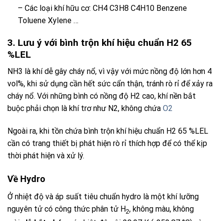
– Các loại khí hữu cơ: CH4 C3H8 C4H10 Benzene
Toluene Xylene …
3. Lưu ý với bình trộn khí hiệu chuẩn H2 65
%LEL
NH3 là khí dễ gây cháy nổ, vì vậy với mức nồng độ lớn hơn 4
vol%, khi sử dụng cần hết sức cẩn thận, tránh rò rỉ để xảy ra
cháy nổ. Với những bình có nồng độ H2 cao, khí nền bắt
buộc phải chọn là khí trơ như N2, không chứa
O2
Ngoài ra, khi tồn chứa
bình trộn khí hiệu chuẩn H2 65 %LEL
cần có trang thiết bị phát hiện rò rỉ thích hợp để có thể kịp
thời phát hiện và xử lý.
Về Hydro
Ở nhiệt độ và áp suất tiêu chuẩn hydro là một khí lưỡng
nguyên tử có công thức phân tử H
, không màu, không
2