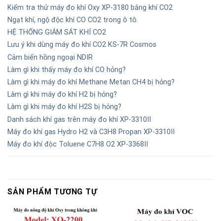
Kiểm tra thử máy đo khí Oxy XP-3180 bằng khí CO2
Ngạt khí, ngộ độc khí CO CO2 trong ô tô.
HỆ THỐNG GIÁM SÁT KHÍ CO2
Lưu ý khi dùng máy đo khí CO2 KS-7R Cosmos
Cảm biến hồng ngoại NDIR
Làm gì khi thấy máy đo khí CO hỏng?
Làm gì khi máy đo khí Methane Metan CH4 bị hỏng?
Làm gì khi máy đo khí H2 bị hỏng?
Làm gì khi máy đo khí H2S bị hỏng?
Danh sách khí gas trên máy đo khí XP-3310II
Máy đo khí gas Hydro H2 và C3H8 Propan XP-3310II
Máy đo khí độc Toluene C7H8 O2 XP-3368II
SẢN PHẨM TƯƠNG TỰ