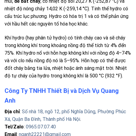
mùi,
dễ bắt cháy
, có nhiệt độ sôi 20,27 K (-252,87 °C) và
nhiệt độ nóng chảy 14,02 K (-259,14 °C). Tinh thể hydro có
cấu trúc lục phương. Hydro có hóa trị 1 và có thể phản ứng
với hầu hết các nguyên tố hóa học khác.
Khí hydro (hay phân tử hydro) có tính cháy cao và sẽ cháy
trong không khí trong khoảng nồng độ thể tích từ 4% đến
75%. Khí hydro nổ với hỗn hợp không khí với nồng độ 4–74%
và với clo nếu nồng độ nó là 5–95%. Hỗn hợp có thể được
đốt cháy bằng tia lửa, nhiệt hoặc ánh sáng mặt trời. Nhiệt
độ tự cháy của hydro trong không khí là 500 °C (932 °F).
Công Ty TNHH Thiết Bị và Dịch Vụ Quang
Anh
Địa chỉ
:
Số nhà 18, ngõ 12, phố Nghĩa Dũng, Phường Phúc
Xá, Quận Ba Đình, Thành phố Hà Nội
.
Tel/Zalo
:
0965.07.07.40
Email
:
nqanh22221@gmail.com