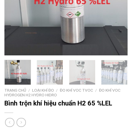
TRANG CHỦ
/
LOẠI KHÍ ĐO
/
ĐO KHÍ VOC TVOC
/
ĐO KHÍ VOC
HYDROGEN H2 HYDRO HIDRO
Bình trộn khí hiệu chuẩn H2 65 %LEL