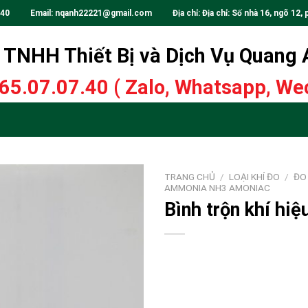
.40
Email:
nqanh22221@gmail.com
Địa chỉ: Địa chỉ: Số nhà 16, ngõ 12, 
TNHH Thiết Bị và Dịch Vụ Quang
65.07.07.40
( Zalo, Whatsapp, Wec
TRANG CHỦ
/
LOẠI KHÍ ĐO
/
ĐO
AMMONIA NH3 AMONIAC
Bình trộn khí h