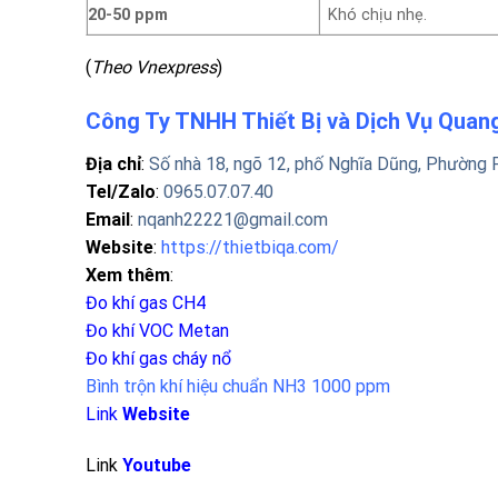
20-50 ppm
Khó chịu nhẹ.
(
Theo Vnexpress
)
Công Ty TNHH Thiết Bị và Dịch Vụ Qua
Địa chỉ
:
Số nhà 18, ngõ 12, phố Nghĩa Dũng, Phường 
Tel/Zalo
:
0965.07.07.40
Email
:
nqanh22221@gmail.com
Website
:
https://thietbiqa.com/
Xem thêm
:
Đo khí gas CH4
Đo khí VOC Metan
Đo khí gas cháy nổ
Bình trộn khí hiệu chuẩn NH3 1000 ppm
Link
Website
Link
Youtube