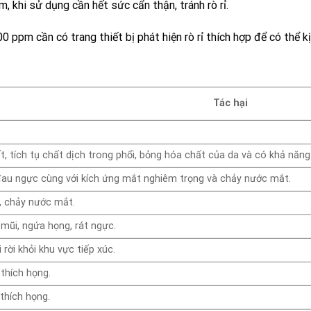
, khi sử dụng cần hết sức cẩn thận, tránh rò rỉ.
100 ppm
cần có trang thiết bị phát hiện rò rỉ thích hợp để có thể kị
Tác hại
, tích tụ chất dịch trong phổi, bỏng hóa chất của da và có khả năn
đau ngực cùng với kích ứng mắt nghiêm trọng và chảy nước mắt.
, chảy nước mắt.
 mũi, ngứa họng, rát ngực.
 rời khỏi khu vực tiếp xúc.
 thích họng.
thích họng.