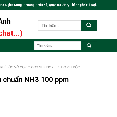
phố Nghĩa Dũng, Phường Phúc Xá, Quận Ba Đình, Thành phố Hà Nội.
 Anh
Tìm
kiếm:
hat...)
Tìm
kiếm:
 KHÍ ĐỘC VÔ CƠ CO CO2 NH3 NO2…
/
ĐO KHÍ ĐỘC
iệu chuẩn NH3 100 ppm