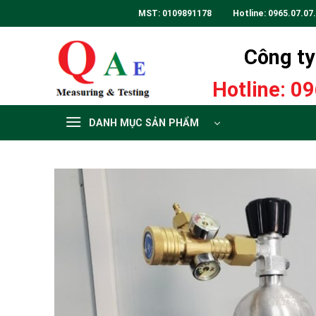
Skip
MST: 0109891178 Hotline:
0965.07.07
to
content
Công ty 
Hotline:
09
DANH MỤC SẢN PHẨM