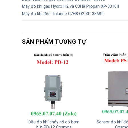
Máy đo khí gas Hydro H2 và C3H8 Propan XP-3310II
Máy đo khí độc Toluene C7H8 O2 XP-3368II
SẢN PHẨM TƯƠNG TỰ
tiêu XP-
Đầu đo khí cháy nổ có bơm
Sensor đo khí độ
hút PD-12 Cosmos
Cosmo