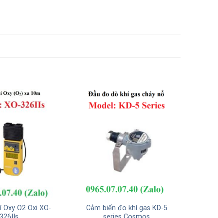
í Oxy O2 Oxi XO-
Cảm biến đo khí gas KD-5
326IIs
series Cosmos