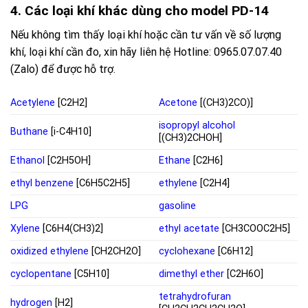
4. Các loại khí khác dùng cho model PD-14
Nếu không tìm thấy loại khí hoặc cần tư vấn về số lượng
khí, loại khí cần đo, xin hãy liên hệ Hotline: 0965.07.07.40
(Zalo) để được hỗ trợ.
Acetylene
[C2H2]
Acetone
[(CH3)2CO)]
isopropyl alcohol
Buthane
[i-C4H10]
[(CH3)2CHOH]
Ethanol
[C2H5OH]
Ethane
[C2H6]
ethyl benzene
[C6H5C2H5]
ethylene
[C2H4]
LPG
gasoline
Xylene
[C6H4(CH3)2]
ethyl acetate
[CH3COOC2H5]
oxidized ethylene
[CH2CH2O]
cyclohexane
[C6H12]
cyclopentane
[C5H10]
dimethyl ether
[C2H6O]
tetrahydrofuran
hydrogen
[H2]