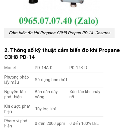
Cảm biến đo khí Propane C3H8 Propan PD-14 Cosmos
2. Thông số kỹ thuật cảm biến đo khí Propane
C3H8 PD-14
Model
PD-14A-D
PD-14B-D
Phương pháp
Sử dụng bơm hút
lấy mẫu
Nguyên tắc
Bán dẫn dây
Xúc tác khí cháy
phát hiện
nóng
nổ
Khí được phát
Tùy loại khí
hiện
Phạm vi phát
0 đến 2000 ppm
0 đến 100% LEL
hiện