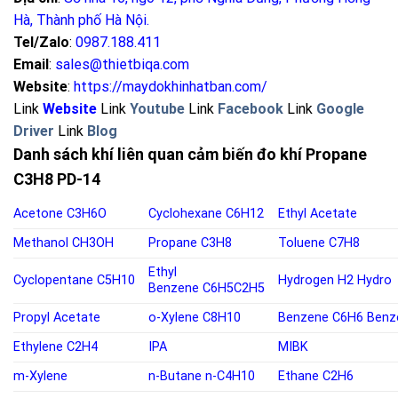
Hà, Thành phố Hà Nội
.
Tel/Zalo
:
0987.188.411
Email
:
sales@thietbiqa.com
Website
:
https://maydokhinhatban.com/
Link
Website
Link
Youtube
Link
Facebook
Link
Google
Driver
Link
Blog
Danh sách khí liên quan cảm biến đo khí Propane
C3H8 PD-14
Acetone
C3H6O
Cyclohexane
C6H12
Ethyl Acetate
Methanol
CH3OH
Propane
C3H8
Toluene
C7H8
Ethyl
Cyclopentane
C5H10
Hydrogen
H2
Hydro
Benzene
C6H5C2H5
Propyl Acetate
o-
Xylene C8H10
Benzene
C6H6
Benz
Ethylene
C2H4
IPA
MIBK
m-Xylene
n-Butane
n-C4H10
Ethane C2H6