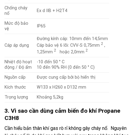
Chống cháy
Ex d IIB + H2T4
nổ
Mức độ bảo
IP65
vệ
Đường kính cáp: 10mm đến 14,5mm
2
Cáp bảo vệ 6 lõi: CVV-S 0,75mm
,
Cáp áp dụng
2
2
1,25mm
hoặc 2,0mm
Nhiệt độ hoạt
-10 đến 50 ° C
động / Độ ẩm
10 đến 90% RH (0 đến 50 ° C)
Nguồn cấp
Được cung cấp bởi bộ hiển thị
Kích thước
W133 x H260 x D132 mm
Trọng lượng
Khoảng 5,2kg
3. Vì sao cần dùng cảm biến đo khí Propane
C3H8
Cần hiểu bản thân khí gas rò rỉ không gây cháy nổ. Nguyên