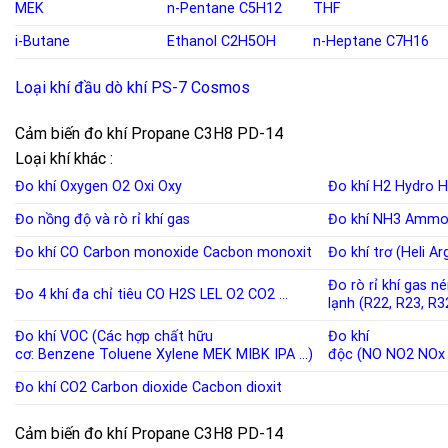
MEK
n-Pentane
C5H12
THF
i-Butane
Ethanol
C2H5OH
n-Heptane C7H16
Loại khí đầu dò khí PS-7 Cosmos
Cảm biến đo khí Propane C3H8 PD-14
Loại khí khác :
Đo khí Oxygen
O2
Oxi
Oxy
Đo khí H2
Hydro
H
Đo nồng độ và rò rỉ khí
gas
Đo khí NH3
Ammo
Đo khí CO
Carbon monoxide
Cacbon monoxit
Đo khí trơ (Heli A
Đo rò rỉ khí gas n
Đo 4 khí đa chỉ tiêu
CO
H2S
LEL
O2
CO2
…
lạnh
(
R22
,
R23
,
R3
Đo khí VOC (Các hợp chất hữu
Đo khí
cơ:
Benzene
Toluene
Xylene
MEK
MIBK
IPA
…)
độc
(
NO
NO2
NOx
Đo khí CO2
Carbon dioxide
Cacbon dioxit
Cảm biến đo khí Propane C3H8 PD-14