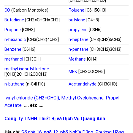
[CH2CH2CH2CH2O]
CO
(Carbon Monoxide)
Toluene
[C6H5CH3]
Butadiene
[CH2=CHCH=CH2]
butylene
[C4H8]
Propane
[C3H8]
propylene
[C3H6]
n-hexanoic
[CH3(CH2)4CH3]
n-heptane
[CH3(CH2)5CH3]
Benzene
[C6H6]
n-pentane
[CH3(CH2)3CH3]
methanol
[CH3OH]
Methane
[CH4]
methyl isobutyl ketone
MEK
[CH3COC2H5]
[(CH3)2CHCH2COCH3]
n-buthane
(n-C4H10)
Acetandehyde
(CH3CHO)
vinyl chloride (CH2=CHCl)
,
Methyl Cyclohexane
,
Propyl
Acetate
…. etc ….
Công Ty TNHH Thiết Bị và Dịch Vụ Quang Anh
Địa chỉ
:
Số nhà 16, ngõ 12, phố Nghĩa Dũng, Phường Hồng