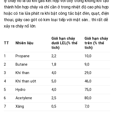
lý cháy nổ là do khí gas kết hợp với oxy trong không khí tạo
thành hỗn hợp cháy và chỉ cần ở trong nhiệt độ cao phù hợp
hoặc có tia lửa phát ra khi bật công tắc bật đèn, quạt, điện
thoại, giày cao gót có kim loại tiếp với mặt sàn… thì rất dễ
xảy ra cháy nổ lớn.
Giới hạn cháy
Giới hạn cháy
TT
Nhiên liệu
dưới LEL
(% thể
trên (% thể
tích)
tích)
1
Propane
2,2
10,0
2
Butane
1,8
9,0
3
Khí than
4,0
29,0
4
Khí than ướt
5,0
46,0
5
Hydro
4,0
75,0
6
Acetylene
2,5
80,0
7
Xăng
0,5
7,0