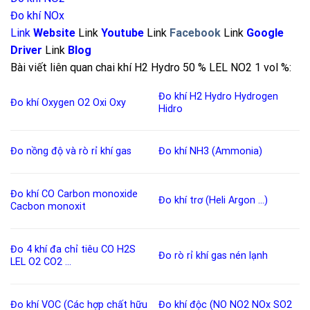
Đo khí NOx
Link
Website
Link
Youtube
Link
Facebook
Link
Google
Driver
Link
Blog
Bài viết liên quan chai khí H2 Hydro 50 % LEL NO2 1 vol %:
Đo khí H2
Hydro
Hydrogen
Đo khí Oxygen
O2
Oxi
Oxy
Hidro
Đo nồng độ và rò rỉ khí
gas
Đo khí NH3 (Ammonia)
Đo khí CO
Carbon monoxide
Đo khí trơ (Heli Argon …)
Cacbon monoxit
Đo 4 khí đa chỉ tiêu
CO
H2S
Đo rò rỉ khí gas nén lạnh
LEL
O2
CO2
…
Đo khí VOC (Các hợp chất hữu
Đo khí độc
(
NO
NO2
NOx
SO2