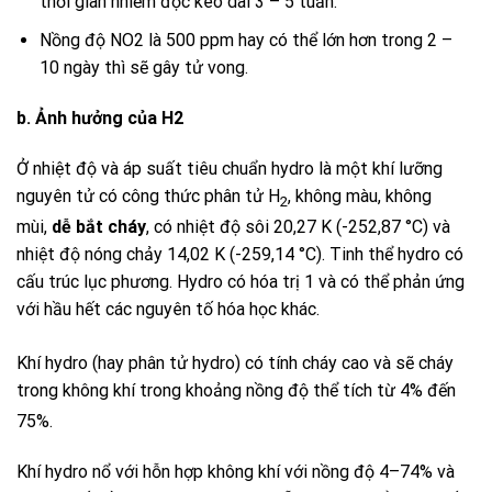
thời gian nhiễm độc kéo dài 3 – 5 tuần.
Nồng độ
NO2
là 500 ppm hay có thể lớn hơn trong 2 –
10 ngày thì sẽ gây tử vong.
b.
Ảnh hưởng của
H2
Ở nhiệt độ và áp suất tiêu chuẩn
hydro
là một khí lưỡng
nguyên tử có công thức phân tử
H
, không màu, không
2
mùi,
dễ bắt cháy
, có nhiệt độ sôi 20,27 K (-252,87 °C) và
nhiệt độ nóng chảy 14,02 K (-259,14 °C). Tinh thể hydro có
cấu trúc lục phương. Hydro có hóa trị 1 và có thể phản ứng
với hầu hết các nguyên tố hóa học khác.
Khí
hydro
(hay phân tử
hydro
)
có tính cháy cao và sẽ cháy
trong không khí trong khoảng nồng độ thể tích từ 4% đến
75%.
Khí hydro nổ với hỗn hợp không khí với nồng độ 4–74% và