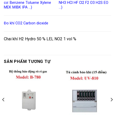
cơ:
Benzene
Toluene
Xylene
NH3
HCl
HF
Cl2
F2
O3
H2S
EO
MEK
MIBK
IPA
…)
…)
Đo khí CO2
Carbon dioxide
Chai khí H2 Hydro 50 % LEL NO2 1 vol %
SẢN PHẨM TƯƠNG TỰ