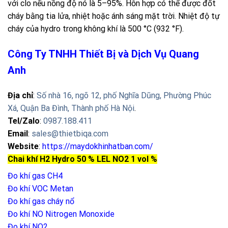
với clo nếu nồng độ nó là 5–95%. Hỗn hợp có thể được đốt
cháy bằng tia lửa, nhiệt hoặc ánh sáng mặt trời. Nhiệt độ tự
cháy của hydro trong không khí là 500 °C (932 °F).
Công Ty TNHH Thiết Bị và Dịch Vụ Quang
Anh
Địa chỉ
:
Số nhà 16, ngõ 12, phố Nghĩa Dũng, Phường Phúc
Xá, Quận Ba Đình, Thành phố Hà Nội
.
Tel/Zalo
:
0987.188.411
Email
:
sales@thietbiqa.com
Website
:
https://maydokhinhatban.com/
Chai khí H2 Hydro 50 % LEL NO2 1 vol %
Đo khí gas CH4
Đo khí VOC Metan
Đo khí gas cháy nổ
Đo khí NO
Nitrogen Monoxide
Đo khí NO2