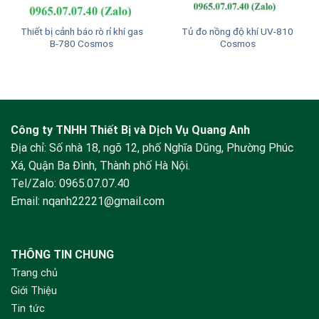
Thiết bị cảnh báo rò rỉ khí gas
Tủ đo nồng độ khí UV-810
B-780 Cosmos
Cosmos
Công ty TNHH Thiết Bị và Dịch Vụ Quang Anh
Địa chỉ: Số nhà 18, ngõ 12, phố Nghĩa Dũng, Phường Phúc
Xá, Quận Ba Đình, Thành phố Hà Nội.
Tel/Zalo:
0965.07.07.40
Email:
nqanh22221@gmail.com
THÔNG TIN CHUNG
Trang chủ
Giới Thiệu
Tin tức