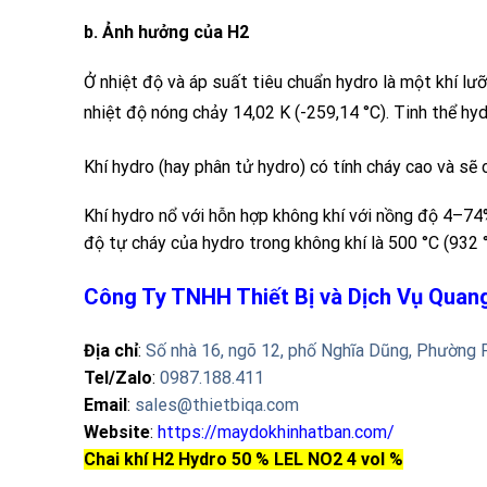
b.
Ảnh hưởng của
H2
Ở nhiệt độ và áp suất tiêu chuẩn
hydro
là một khí lư
nhiệt độ nóng chảy 14,02 K (-259,14 °C). Tinh thể hyd
Khí
hydro
(hay phân tử
hydro
)
có tính cháy cao và sẽ 
Khí hydro nổ với hỗn hợp không khí với nồng độ 4–74%
độ tự cháy của hydro trong không khí là 500 °C (932 °
Công Ty TNHH Thiết Bị và Dịch Vụ Qua
Địa chỉ
:
Số nhà 16, ngõ 12, phố Nghĩa Dũng, Phường 
Tel/Zalo
:
0987.188.411
Email
:
sales@thietbiqa.com
Website
:
https://maydokhinhatban.com/
Chai khí H2 Hydro 50 % LEL NO2 4 vol %