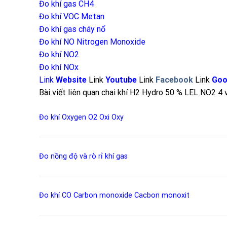
Đo khí gas CH4
Đo khí VOC Metan
Đo khí gas cháy nổ
Đo khí NO
Nitrogen Monoxide
Đo khí NO2
Đo khí NOx
Link
Website
Link
Youtube
Link
Facebook
Link
Goo
Bài viết liên quan chai khí H2 Hydro 50 % LEL NO2 4 v
Đo khí Oxygen
O2
Oxi
Oxy
Đo nồng độ và rò rỉ khí
gas
Đo khí CO
Carbon monoxide
Cacbon monoxit