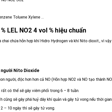
nzene Toluene Xylene …
0 % LEL NO2 4 vol % hiệu chuẩn
à chai chứa hỗn hợp
khí
Hidro
Hydrogen
và
khí
Nito dioxit
., vì v
 người
Nito Dioxide
 con người, độc hơn hơn cả NO (Hỗn hợp
NO2
và
NO
tạo thành
NO
ất có thể sẽ gây viêm phổi trong 6 – 8 tuần.
cũng sẽ gây phá huỷ dây khí quản và gây tử vong nếu thời gian 
 2 – 10 ngày thì sẽ gây tử vong.