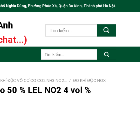
phố Nghĩa Dũng, Phường Phúc Xá, Quận Ba Đình, Thành phố Hà Nội.
 Anh
Tìm
kiếm:
hat...)
Tìm
kiếm:
 KHÍ ĐỘC VÔ CƠ CO CO2 NH3 NO2…
/
ĐO KHÍ ĐỘC NOX
ro 50 % LEL NO2 4 vol %