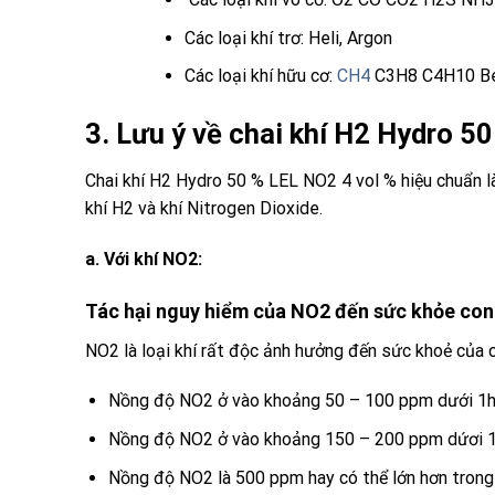
Các loại khí trơ: Heli, Argon
Các loại khí hữu cơ:
CH4
C3H8 C4H10 Be
3. Lưu ý về chai khí H2 Hydro 5
Chai khí H2 Hydro 50 % LEL NO2 4 vol %
hiệu chuẩn l
khí
H2
và khí
Nitrogen Dioxide
.
a.
Với khí NO2:
Tác hại nguy hiểm của
NO2
đến sức khỏe con
NO2
là loại khí rất độc ảnh hưởng đến sức khoẻ của
Nồng độ
NO2
ở vào khoảng 50 – 100 ppm dưới 1h r
Nồng độ
NO2
ở vào khoảng 150 – 200 ppm dứơi 1h 
Nồng độ
NO2
là 500 ppm hay có thể lớn hơn trong