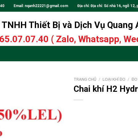
.40
Email:
nqanh22221@gmail.com
Địa chỉ: Địa chỉ: Số nhà 16, ngõ 12, 
TNHH Thiết Bị và Dịch Vụ Quang
65.07.07.40
( Zalo, Whatsapp, Wec
TRANG CHỦ
/
LOẠI KHÍ ĐO
/
ĐO
Chai khí H2 Hyd