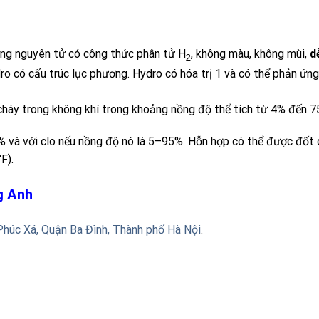
ỡng nguyên tử có công thức phân tử
H
, không màu, không mùi,
d
2
ro có cấu trúc lục phương. Hydro có hóa trị 1 và có thể phản ứn
cháy trong không khí trong khoảng nồng độ thể tích từ 4% đến 7
 và với clo nếu nồng độ nó là 5–95%. Hỗn hợp có thể được đốt ch
F).
ng Anh
Phúc Xá, Quận Ba Đình, Thành phố Hà Nội
.