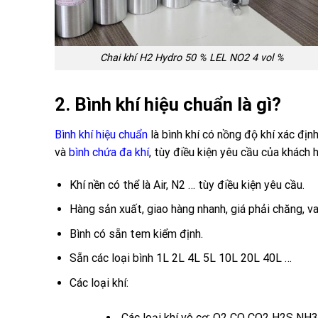
Chai khí H2 Hydro 50 % LEL NO2 4 vol %
2. Bình khí hiệu chuẩn là gì?
Bình khí hiệu chuẩn
là bình khí có nồng độ khí xác địn
và
bình chứa đa khí
, tùy điều kiện yêu cầu của khách 
Khí nền có thể là Air, N2 … tùy điều kiện yêu cầu.
Hàng sản xuất, giao hàng nhanh, giá phải chăng, va
Bình có sẵn tem kiểm định.
Sẵn các loại bình 1L 2L 4L 5L 10L 20L 40L …
Các loại khí:
Các loại khí vô cơ:
O2
CO
CO2
H2S
NH3