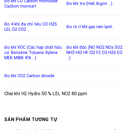
Đo khí CO
Carbon monoxide
Đo khí trơ (Heli Argon …)
Cacbon monoxit
Đo 4 khí đa chỉ tiêu
CO
H2S
Đo rò rỉ khí gas nén lạnh
LEL
O2
CO2
…
Đo khí VOC (Các hợp chất hữu
Đo khí độc
(
NO
NO2
NOx
SO2
cơ:
Benzene
Toluene
Xylene
NH3
HCl
HF
Cl2
F2
O3
H2S
EO
MEK
MIBK
IPA
…)
…)
Đo khí CO2
Carbon dioxide
Chai khí H2 Hydro 50 % LEL NO2 80 ppm
SẢN PHẨM TƯƠNG TỰ