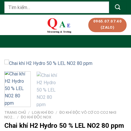
Skip
Tìm
to
kiếm:
content
0965.07.07.40
(ZALO)
TRANG CHỦ
/
LOẠI KHÍ ĐO
/
ĐO KHÍ ĐỘC VÔ CƠ CO CO2 NH3
NO2…
/
ĐO KHÍ ĐỘC NOX
Chai khí H2 Hydro 50 % LEL NO2 80 ppm