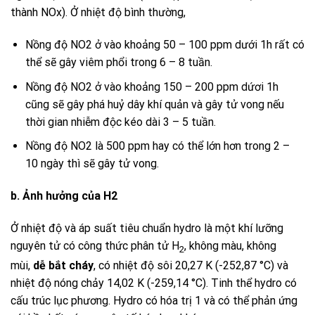
thành
NOx
). Ở nhiệt độ bình thường,
Nồng độ
NO2
ở vào khoảng 50 – 100 ppm dưới 1h rất có
thể sẽ gây viêm phổi trong 6 – 8 tuần.
Nồng độ
NO2
ở vào khoảng 150 – 200 ppm dứơi 1h
cũng sẽ gây phá huỷ dây khí quản và gây tử vong nếu
thời gian nhiễm độc kéo dài 3 – 5 tuần.
Nồng độ
NO2
là 500 ppm hay có thể lớn hơn trong 2 –
10 ngày thì sẽ gây tử vong.
b.
Ảnh hưởng của
H2
Ở nhiệt độ và áp suất tiêu chuẩn
hydro
là một khí lưỡng
nguyên tử có công thức phân tử
H
, không màu, không
2
mùi,
dễ bắt cháy
, có nhiệt độ sôi 20,27 K (-252,87 °C) và
nhiệt độ nóng chảy 14,02 K (-259,14 °C). Tinh thể hydro có
cấu trúc lục phương. Hydro có hóa trị 1 và có thể phản ứng