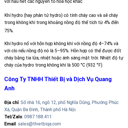
với hầu hết các nguyên tố hóa học khác.
Khí
hydro
(hay phân tử
hydro
)
có tính cháy cao và sẽ cháy
trong không khí trong khoảng nồng độ thể tích từ 4% đến
75%.
Khí hydro nổ với hỗn hợp không khí với nồng độ 4–74% và
với clo nếu nồng độ nó là 5–95%. Hỗn hợp có thể được đốt
cháy bằng tia lửa, nhiệt hoặc ánh sáng mặt trời. Nhiệt độ tự
cháy của hydro trong không khí là 500 °C (932 °F).
Công Ty TNHH Thiết Bị và Dịch Vụ Quang
Anh
Địa chỉ
:
Số nhà 16, ngõ 12, phố Nghĩa Dũng, Phường Phúc
Xá, Quận Ba Đình, Thành phố Hà Nội
.
Tel/Zalo
:
0987.188.411
Email
:
sales@thietbiqa.com