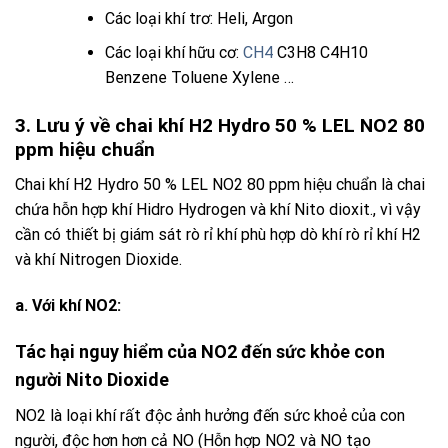
Các loại khí trơ: Heli, Argon
Các loại khí hữu cơ:
CH4
C3H8 C4H10
Benzene Toluene Xylene …
3. Lưu ý về chai khí H2 Hydro 50 % LEL NO2 80
ppm hiệu chuẩn
Chai khí H2 Hydro 50 % LEL NO2 80 ppm
hiệu chuẩn là chai
chứa hỗn hợp
khí
Hidro
Hydrogen
và
khí
Nito dioxit
., vì vậy
cần có thiết bị giám sát
rò rỉ khí
phù hợp
dò khí
rò rỉ
khí
H2
và khí
Nitrogen Dioxide
.
a.
Với khí NO2:
Tác hại nguy hiểm của
NO2
đến sức khỏe con
người
Nito Dioxide
NO2
là loại khí rất độc ảnh hưởng đến sức khoẻ của con
người, độc hơn hơn cả NO (Hỗn hợp
NO2
và
NO
tạo