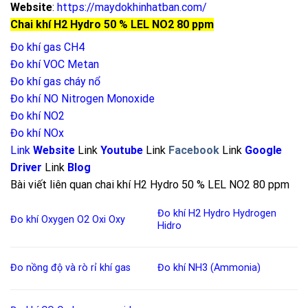
Website
:
https://maydokhinhatban.com/
Chai khí H2 Hydro 50 % LEL NO2 80 ppm
Đo khí gas CH4
Đo khí VOC Metan
Đo khí gas cháy nổ
Đo khí NO
Nitrogen Monoxide
Đo khí NO2
Đo khí NOx
Link
Website
Link
Youtube
Link
Facebook
Link
Google
Driver
Link
Blog
Bài viết liên quan chai khí H2 Hydro 50 % LEL NO2 80 ppm
Đo khí H2
Hydro
Hydrogen
Đo khí Oxygen
O2
Oxi
Oxy
Hidro
Đo nồng độ và rò rỉ khí
gas
Đo khí NH3 (Ammonia)