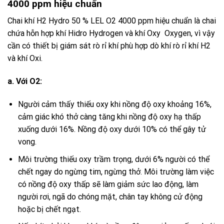
4000 ppm hiệu chuẩn
Chai khí H2 Hydro 50 % LEL O2 4000 ppm
hiệu chuẩn là chai
chứa hỗn hợp
khí
Hidro
Hydrogen
và
khí
Oxy
Oxygen
, vì vậy
cần có thiết bị giám sát
rò rỉ khí
phù hợp
dò khí
rò rỉ
khí
H2
và khí
Oxi
.
a.
Với O2:
Người cảm thấy thiếu
oxy
khi nồng độ oxy khoảng 16%,
cảm giác khó thở càng tăng khi nồng độ oxy hạ thấp
xuống dưới 16%. Nồng độ oxy dưới 10% có thể gây tử
vong.
Môi trường thiếu
oxy
trầm trọng, dưới 6% người có thể
chết ngay do ngừng tim, ngừng thở. Môi trường làm việc
có nồng độ oxy thấp sẽ làm giảm sức lao động, làm
người rơi, ngã do chóng mặt, chân tay không cử động
hoặc bị chết ngạt.