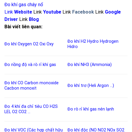
Đo khí gas cháy nổ
Link
Website
Link
Youtube
Link
Facebook
Link
Google
Driver
Link
Blog
Bài viết liên quan:
Đo khí H2
Hydro
Hydrogen
Đo khí Oxygen
O2
Oxi
Oxy
Hidro
Đo nồng độ và rò rỉ khí
gas
Đo khí NH3 (Ammonia)
Đo khí CO
Carbon monoxide
Đo khí trơ (Heli Argon …)
Cacbon monoxit
Đo 4 khí đa chỉ tiêu
CO
H2S
Đo rò rỉ khí gas nén lạnh
LEL
O2
CO2
…
Đo khí VOC (Các hợp chất hữu
Đo khí độc
(
NO
NO2
NOx
SO2