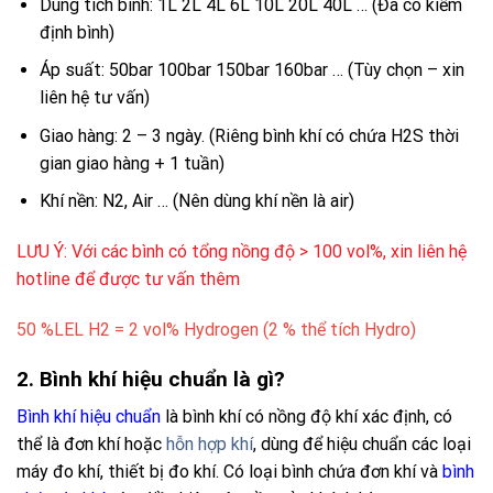
Dung tích bình: 1L 2L 4L 6L 10L 20L 40L … (Đã có kiểm
định bình)
Áp suất: 50bar 100bar 150bar 160bar … (Tùy chọn – xin
liên hệ tư vấn)
Giao hàng: 2 – 3 ngày. (Riêng bình khí có chứa H2S thời
gian giao hàng + 1 tuần)
Khí nền: N2, Air … (Nên dùng khí nền là air)
LƯU Ý: Với các bình có tổng nồng độ > 100 vol%, xin liên hệ
hotline để được tư vấn thêm
50 %LEL H2 = 2 vol% Hydrogen (2 % thể tích Hydro)
2. Bình khí hiệu chuẩn là gì?
Bình khí hiệu chuẩn
là bình khí có nồng độ khí xác định, có
thể là đơn khí hoặc
hỗn hợp khí
, dùng để hiệu chuẩn các loại
máy đo khí, thiết bị đo khí.
Có loại bình chứa đơn khí và
bình