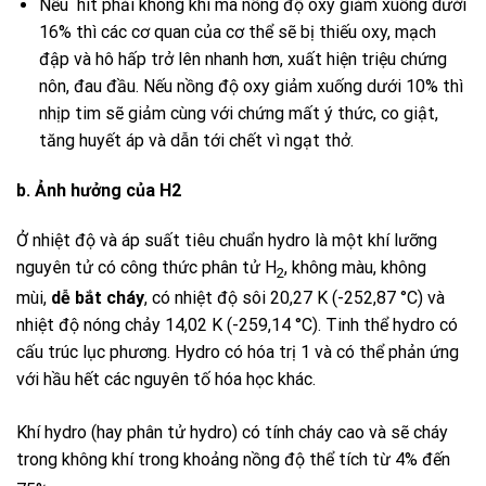
Nếu hít phải khong khí mà nồng độ oxy giảm xuống dưới
16% thì các cơ quan của cơ thể sẽ bị thiếu oxy, mạch
đập và hô hấp trở lên nhanh hơn, xuất hiện triệu chứng
nôn, đau đầu. Nếu nồng độ oxy giảm xuống dưới 10% thì
nhịp tim sẽ giảm cùng với chứng mất ý thức, co giật,
tăng huyết áp và dẫn tới chết vì ngạt thở.
b.
Ảnh hưởng của
H2
Ở nhiệt độ và áp suất tiêu chuẩn
hydro
là một khí lưỡng
nguyên tử có công thức phân tử
H
, không màu, không
2
mùi,
dễ bắt cháy
, có nhiệt độ sôi 20,27 K (-252,87 °C) và
nhiệt độ nóng chảy 14,02 K (-259,14 °C). Tinh thể hydro có
cấu trúc lục phương. Hydro có hóa trị 1 và có thể phản ứng
với hầu hết các nguyên tố hóa học khác.
Khí
hydro
(hay phân tử
hydro
)
có tính cháy cao và sẽ cháy
trong không khí trong khoảng nồng độ thể tích từ 4% đến