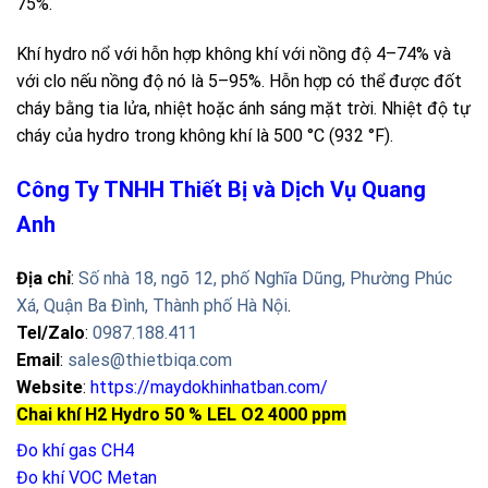
75%.
Khí hydro nổ với hỗn hợp không khí với nồng độ 4–74% và
với clo nếu nồng độ nó là 5–95%. Hỗn hợp có thể được đốt
cháy bằng tia lửa, nhiệt hoặc ánh sáng mặt trời. Nhiệt độ tự
cháy của hydro trong không khí là 500 °C (932 °F).
Công Ty TNHH Thiết Bị và Dịch Vụ Quang
Anh
Địa chỉ
:
Số nhà 18, ngõ 12, phố Nghĩa Dũng, Phường Phúc
Xá, Quận Ba Đình, Thành phố Hà Nội
.
Tel/Zalo
:
0987.188.411
Email
:
sales@thietbiqa.com
Website
:
https://maydokhinhatban.com/
Chai khí H2 Hydro 50 % LEL O2 4000 ppm
Đo khí gas CH4
Đo khí VOC Metan