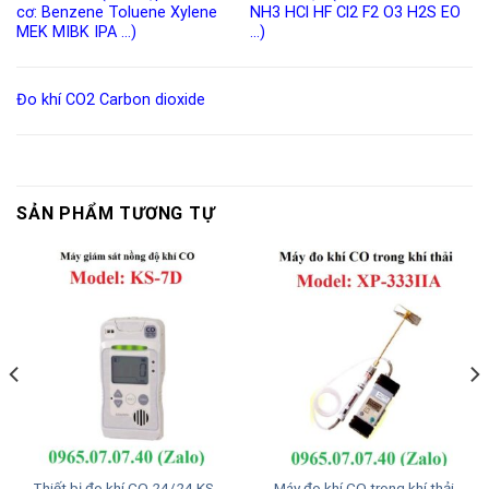
cơ:
Benzene
Toluene
Xylene
NH3
HCl
HF
Cl2
F2
O3
H2S
EO
MEK
MIBK
IPA
…)
…)
Đo khí CO2
Carbon dioxide
SẢN PHẨM TƯƠNG TỰ
Thiết bị đo khí CO 24/24 KS-
Máy đo khí CO trong khí thải