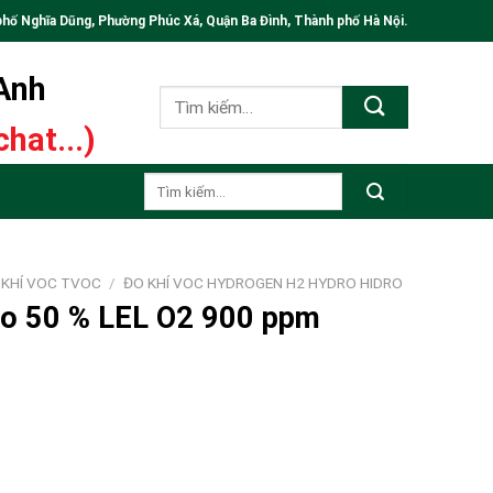
phố Nghĩa Dũng, Phường Phúc Xá, Quận Ba Đình, Thành phố Hà Nội.
 Anh
Tìm
kiếm:
hat...)
Tìm
kiếm:
 KHÍ VOC TVOC
/
ĐO KHÍ VOC HYDROGEN H2 HYDRO HIDRO
ro 50 % LEL O2 900 ppm