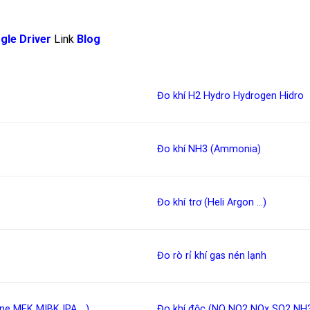
gle Driver
Link
Blog
Đo khí H2
Hydro
Hydrogen
Hidro
Đo khí NH3 (Ammonia)
Đo khí trơ (Heli Argon …)
Đo rò rỉ khí gas nén lạnh
ene
MEK
MIBK
IPA
…)
Đo khí độc
(
NO
NO2
NOx
SO2
NH