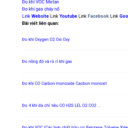
Đo khí VOC Metan
Đo khí gas cháy nổ
Link
Website
Link
Youtube
Link
Facebook
Link
Goo
Bài viết liên quan:
Đo khí Oxygen
O2
Oxi
Oxy
Đo nồng độ và rò rỉ khí
gas
Đo khí CO
Carbon monoxide
Cacbon monoxit
Đo 4 khí đa chỉ tiêu
CO
H2S
LEL
O2
CO2
…
Đo khí VOC (Các hợp chất hữu cơ:
Benzene
Toluene
Xyl