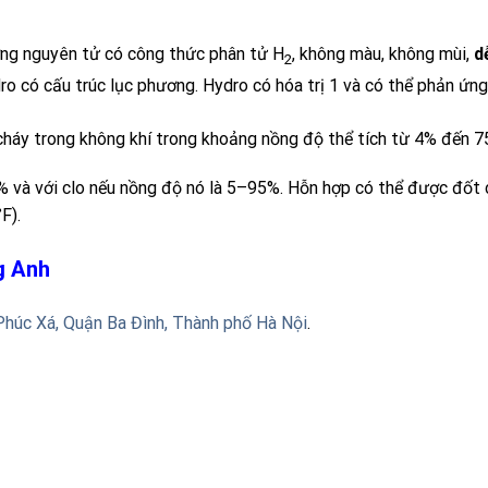
ỡng nguyên tử có công thức phân tử
H
, không màu, không mùi,
d
2
ro có cấu trúc lục phương. Hydro có hóa trị 1 và có thể phản ứn
cháy trong không khí trong khoảng nồng độ thể tích từ 4% đến 7
 và với clo nếu nồng độ nó là 5–95%. Hỗn hợp có thể được đốt ch
F).
ng Anh
Phúc Xá, Quận Ba Đình, Thành phố Hà Nội
.