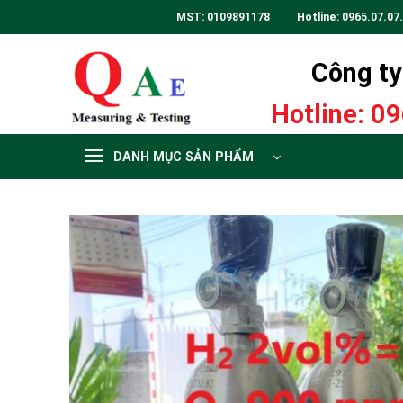
Skip
MST: 0109891178 Hotline:
0965.07.07
to
content
Công ty 
Hotline:
09
DANH MỤC SẢN PHẨM