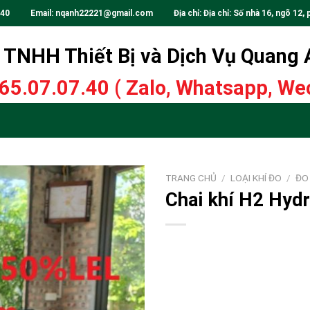
.40
Email:
nqanh22221@gmail.com
Địa chỉ: Địa chỉ: Số nhà 16, ngõ 12, 
TNHH Thiết Bị và Dịch Vụ Quang
65.07.07.40
( Zalo, Whatsapp, Wec
TRANG CHỦ
/
LOẠI KHÍ ĐO
/
ĐO
Chai khí H2 Hyd