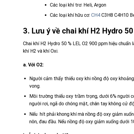
Các loại khí trơ: Heli, Argon
Các loại khí hữu cơ:
CH4
C3H8 C4H10 Be
3. Lưu ý về chai khí H2 Hydro 
Chai khí H2 Hydro 50 % LEL O2 900 ppm
hiệu chuẩn l
khí
H2
và khí
Oxi
.
a.
Với O2:
Người cảm thấy thiếu
oxy
khi nồng độ oxy khoảng
vong.
Môi trường thiếu
oxy
trầm trọng, dưới 6% người c
người rơi, ngã do chóng mặt, chân tay không cử độ
Nếu hít phải khong khí mà nồng độ oxy giảm xuống 
nôn, đau đầu. Nếu nồng độ oxy giảm xuống dưới 10%