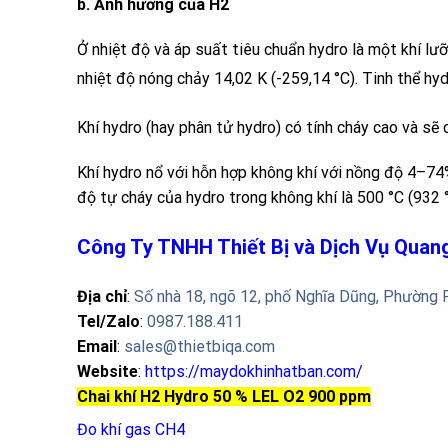
b.
Ảnh hưởng của
H2
Ở nhiệt độ và áp suất tiêu chuẩn
hydro
là một khí lư
nhiệt độ nóng chảy 14,02 K (-259,14 °C). Tinh thể hyd
Khí
hydro
(hay phân tử
hydro
)
có tính cháy cao và sẽ 
Khí hydro nổ với hỗn hợp không khí với nồng độ 4–74%
độ tự cháy của hydro trong không khí là 500 °C (932 °
Công Ty TNHH Thiết Bị và Dịch Vụ Qua
Địa chỉ
:
Số nhà 18, ngõ 12, phố Nghĩa Dũng, Phường 
Tel/Zalo
:
0987.188.411
Email
:
sales@thietbiqa.com
Website
:
https://maydokhinhatban.com/
Chai khí H2 Hydro 50 % LEL O2 900 ppm
Đo khí gas CH4