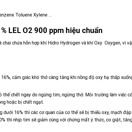
nzene Toluene Xylene …
50 % LEL O2 900 ppm hiệu chuẩn
à chai chứa hỗn hợp
khí
Hidro
Hydrogen
và
khí
Oxy
Oxygen
, vì 
 16%, cảm giác khó thở càng tăng khi nồng độ oxy hạ thấp xuốn
ó thể chết ngay do ngừng tim, ngừng thở. Môi trường làm việc c
ng hoặc bị chết ngạt.
dưới 16% thì các cơ quan của cơ thể sẽ bị thiếu oxy, mạch đập v
 thì nhịp tim sẽ giảm cùng với chứng mất ý thức, co giật, tăng 