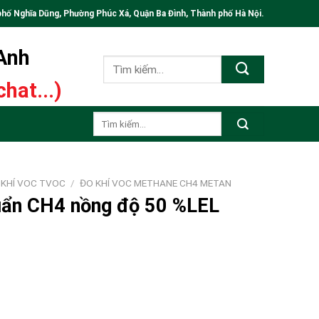
phố Nghĩa Dũng, Phường Phúc Xá, Quận Ba Đình, Thành phố Hà Nội.
 Anh
Tìm
kiếm:
hat...)
Tìm
kiếm:
 KHÍ VOC TVOC
/
ĐO KHÍ VOC METHANE CH4 METAN
huẩn CH4 nồng độ 50 %LEL