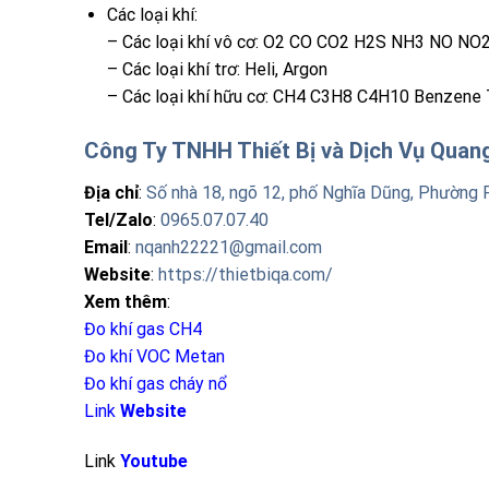
Các loại khí:
– Các loại khí vô cơ: O2 CO CO2 H2S NH3 NO NO
– Các loại khí trơ: Heli, Argon
– Các loại khí hữu cơ: CH4 C3H8 C4H10 Benzene 
Công Ty TNHH Thiết Bị và Dịch Vụ Qua
Địa chỉ
:
Số nhà 18, ngõ 12, phố Nghĩa Dũng, Phường 
Tel/Zalo
:
0965.07.07.40
Email
:
nqanh22221@gmail.com
Website
:
https://thietbiqa.com/
Xem thêm
:
Đo khí gas CH4
Đo khí VOC Metan
Đo khí gas cháy nổ
Link
Website
Link
Youtube