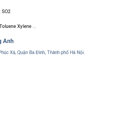
2 SO2
Toluene Xylene …
ng Anh
Phúc Xá, Quận Ba Đình, Thành phố Hà Nội
.