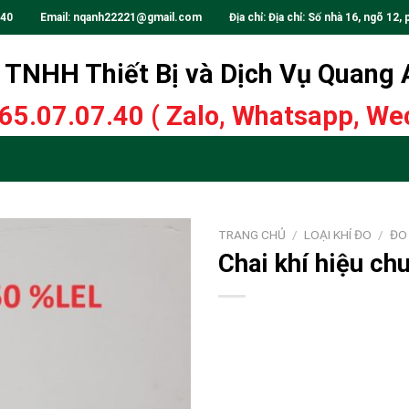
.40
Email:
nqanh22221@gmail.com
Địa chỉ: Địa chỉ: Số nhà 16, ngõ 12, 
TNHH Thiết Bị và Dịch Vụ Quang
65.07.07.40
( Zalo, Whatsapp, Wec
TRANG CHỦ
/
LOẠI KHÍ ĐO
/
ĐO
Chai khí hiệu c