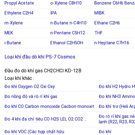
Propyl Acetate
o-
Xylene C8H10
Benzene
C6H6
Benz
Ethylene
C2H4
IPA
MIBK
m-Xylene
n-Butane
n-C4H10
Ethane C2H6
MEK
n-Pentane
C5H12
THF
i-Butane
Ethanol
C2H5OH
n-Heptane C7H16
Loại khí đầu dò khí PS-7 Cosmos
Đầu đo dò khí gas CH2CHCl KD-12B
Loại khí khác :
Đo khí Oxygen
O2
Oxi
Oxy
Đo khí H2
Hydro
H
Đo nồng độ và rò rỉ khí
gas
Đo khí NH3
Ammo
Đo khí CO
Carbon monoxide
Cacbon monoxit
Đo khí trơ (Heli A
Đo rò rỉ khí gas n
Đo 4 khí đa chỉ tiêu
CO
H2S
LEL
O2
CO2
…
lạnh
(
R22
,
R23
,
R3
Đo khí VOC (Các hợp chất hữu
Đo khí