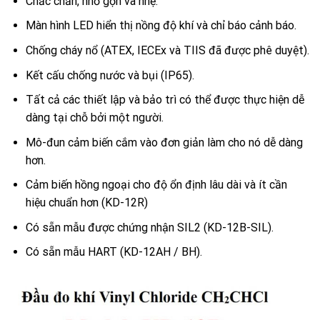
Chắc chắn, nhỏ gọn và nhẹ.
Màn hình LED hiển thị nồng độ khí và chỉ báo cảnh báo.
Chống cháy nổ (ATEX, IECEx và TIIS đã được phê duyệt).
Kết cấu chống nước và bụi (IP65).
Tất cả các thiết lập và bảo trì có thể được thực hiện dễ
dàng tại chỗ bởi một người.
Mô-đun cảm biến cắm vào đơn giản làm cho nó dễ dàng
hơn.
Cảm biến hồng ngoại cho độ ổn định lâu dài và ít cần
hiệu chuẩn hơn (KD-12R)
Có sẵn mẫu được chứng nhận SIL2 (KD-12B-SIL).
Có sẵn mẫu HART (KD-12AH / BH).