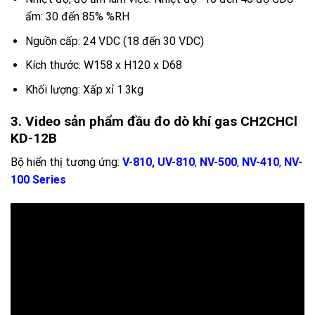
ẩm: 30 đến 85% %RH
Nguồn cấp: 24 VDC (18 đến 30 VDC)
Kích thước: W158 x H120 x D68
Khối lượng: Xấp xỉ 1.3kg
3. Video sản phẩm đầu đo dò khí gas CH2CHCl
KD-12B
Bộ hiển thị tương ứng:
V-810, UV-810
,
NV-500
,
NV-410
,
NV-
100 Series