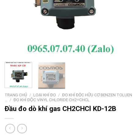
TRANG CHỦ
/
LOẠI KHÍ ĐO
/
ĐO KHÍ ĐỘC HỮU CƠ BENZEN TOLUEN
...
/
ĐO KHÍ ĐỘC VINYL CHLORIDE CH2=CHCL
Đầu đo dò khí gas CH2CHCl KD-12B