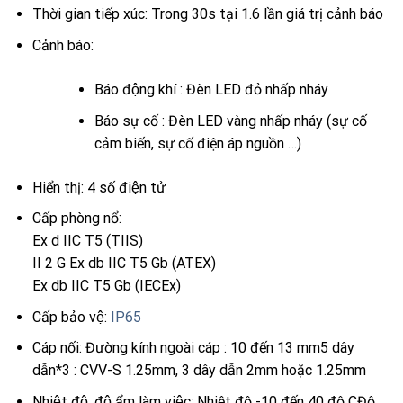
Thời gian tiếp xúc: Trong 30s tại 1.6 lần giá trị cảnh báo
Cảnh báo:
Báo động khí : Đèn LED đỏ nhấp nháy
Báo sự cố : Đèn LED vàng nhấp nháy (sự cố
cảm biến, sự cố điện áp nguồn …)
Hiển thị: 4 số điện tử
Cấp phòng nổ:
Ex d IIC T5 (TIIS)
II 2 G Ex db IIC T5 Gb (ATEX)
Ex db IIC T5 Gb (IECEx)
Cấp bảo vệ:
IP65
Cáp nối: Đường kính ngoài cáp : 10 đến 13 mm5 dây
dẫn*3 : CVV-S 1.25mm, 3 dây dẫn 2mm hoặc 1.25mm
Nhiệt độ, độ ẩm làm việc: Nhiệt độ -10 đến 40 độ CĐộ