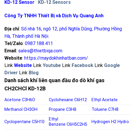
KD-12 Sensor
KD-12 Sensors
Công Ty TNHH Thiết Bị và Dịch Vụ Quang Anh
Địa chỉ
:
Số nhà 16, ngõ 12, phố Nghĩa Dũng, Phường Hồng
Hà, Thành phố Hà Nội
.
Tel/Zalo
:
0987.188.411
Email
:
sales@thietbiqa.com
Website
:
https://maydokhinhatban.com/
Link
Website
Link
Youtube
Link
Facebook
Link
Google
Driver
Link
Blog
Danh sách khí liên quan đầu đo dò khí gas
CH2CHCl KD-12B
Acetone
C3H6O
Cyclohexane
C6H12
Ethyl Acetate
Methanol
CH3OH
Propane
C3H8
Toluene
C7H8
Ethyl
Cyclopentane
C5H10
Hydrogen
H2
Hydro
Benzene
C6H5C2H5