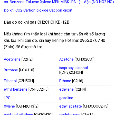
cơ:
Benzene
Toluene
Xylene
MEK
MIBK
IPA
…)
độc
(
NO
NO2
NOx
Đo khí CO2
Carbon dioxide
Cacbon dioxit
Đầu đo dò khí gas CH2CHCl KD-12B
Nếu không tìm thấy loại khí hoặc cần tư vấn về số lượng
khí, loại khí cần đo, xin hãy liên hệ Hotline: 0965.07.07.40
(Zalo) để được hỗ trợ.
Acetylene
[C2H2]
Acetone
[(CH3)2CO)]
isopropyl alcohol
Buthane
[i-C4H10]
[(CH3)2CHOH]
Ethanol
[C2H5OH]
Ethane
[C2H6]
ethyl benzene
[C6H5C2H5]
ethylene
[C2H4]
LPG
gasoline
Xylene
[C6H4(CH3)2]
ethyl acetate
[CH3COOC2H5]
oxidized ethylene
[CH2CH2O]
cyclohexane
[C6H12]