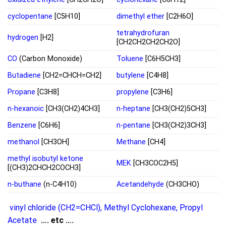
cyclopentane
[C5H10]
dimethyl ether
[C2H6O]
tetrahydrofuran
hydrogen
[H2]
[CH2CH2CH2CH2O]
CO
(Carbon Monoxide)
Toluene
[C6H5CH3]
Butadiene
[CH2=CHCH=CH2]
butylene
[C4H8]
Propane
[C3H8]
propylene
[C3H6]
n-hexanoic
[CH3(CH2)4CH3]
n-heptane
[CH3(CH2)5CH3]
Benzene
[C6H6]
n-pentane
[CH3(CH2)3CH3]
methanol
[CH3OH]
Methane
[CH4]
methyl isobutyl ketone
MEK
[CH3COC2H5]
[(CH3)2CHCH2COCH3]
n-buthane
(n-C4H10)
Acetandehyde
(CH3CHO)
vinyl chloride (CH2=CHCl)
,
Methyl Cyclohexane
,
Propyl
Acetate
…. etc ….