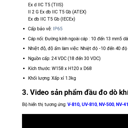
Ex d IIC T5 (TIIS)
II 2 G Ex db IIC T5 Gb (ATEX)
Ex db IIC T5 Gb (IECEx)
Cấp bảo vệ:
IP65
Cáp nối: Đường kính ngoài cáp : 10 đến 13 mm5
Nhiệt độ, độ ẩm làm việc: Nhiệt độ -10 đến 4
Nguồn cấp: 24 VDC (18 đến 30 VDC)
Kích thước: W158 x H120 x D68
Khối lượng: Xấp xỉ 1.3kg
3. Video sản phẩm đầu đo dò 
Bộ hiển thị tương ứng:
V-810, UV-810
,
NV-500
,
NV-4