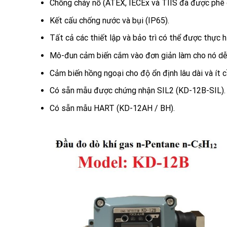
Chống cháy nổ (ATEX, IECEx và TIIS đã được phê 
Kết cấu chống nước và bụi (IP65).
Tất cả các thiết lập và bảo trì có thể được thực h
Mô-đun cảm biến cắm vào đơn giản làm cho nó dễ
Cảm biến hồng ngoại cho độ ổn định lâu dài và ít 
Có sẵn mẫu được chứng nhận SIL2 (KD-12B-SIL).
Có sẵn mẫu HART (KD-12AH / BH).