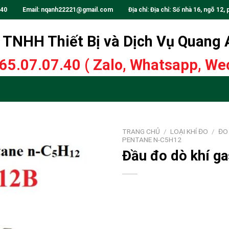
.40
Email:
nqanh22221@gmail.com
Địa chỉ: Địa chỉ: Số nhà 16, ngõ 12, 
TNHH Thiết Bị và Dịch Vụ Quang
65.07.07.40
( Zalo, Whatsapp, Wec
TRANG CHỦ
/
LOẠI KHÍ ĐO
/
ĐO 
PENTANE N-C5H12
Đầu đo dò khí