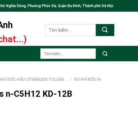
phố Nghĩa Dũng, Phường Phúc Xá, Quận Ba Đình, Thành phố Hà Nội.
 Anh
Tìm
kiếm:
hat...)
Tìm
kiếm:
KHÍ ĐỘC HỮU CƠ BENZEN TOLUEN ...
/
ĐO KHÍ ĐỘC N-
 gas n-C5H12 KD-12B