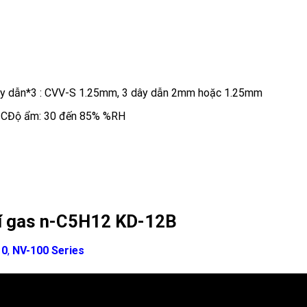
 dây dẫn*3 : CVV-S 1.25mm, 3 dây dẫn 2mm hoặc 1.25mm
0 độ CĐộ ẩm: 30 đến 85% %RH
khí gas n-C5H12 KD-12B
10
,
NV-100 Series