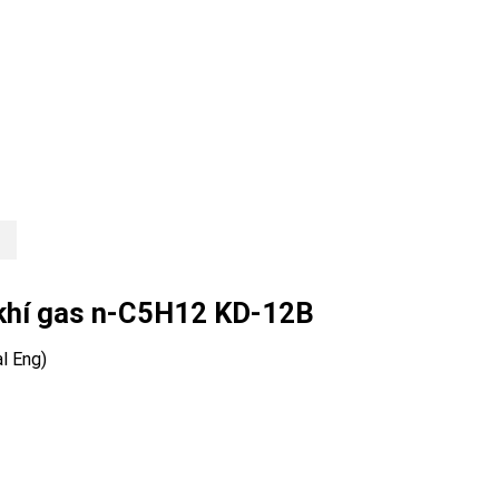
ò khí gas n-C5H12 KD-12B
l Eng)