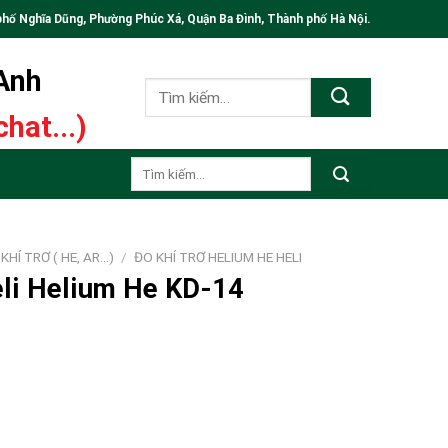
phố Nghĩa Dũng, Phường Phúc Xá, Quận Ba Đình, Thành phố Hà Nội.
 Anh
Tìm
kiếm:
hat...)
Tìm
kiếm:
KHÍ TRƠ ( HE, AR...)
/
ĐO KHÍ TRƠ HELIUM HE HELI
Heli Helium He KD-14