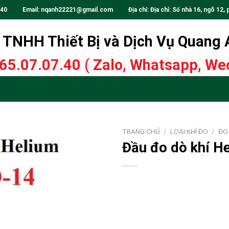
.40
Email:
nqanh22221@gmail.com
Địa chỉ: Địa chỉ: Số nhà 16, ngõ 12, 
TNHH Thiết Bị và Dịch Vụ Quang
65.07.07.40
( Zalo, Whatsapp, Wec
TRANG CHỦ
/
LOẠI KHÍ ĐO
/
ĐO 
Đầu đo dò khí 