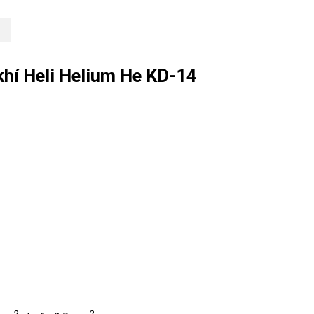
̀ khí Heli Helium He KD-14
2
2