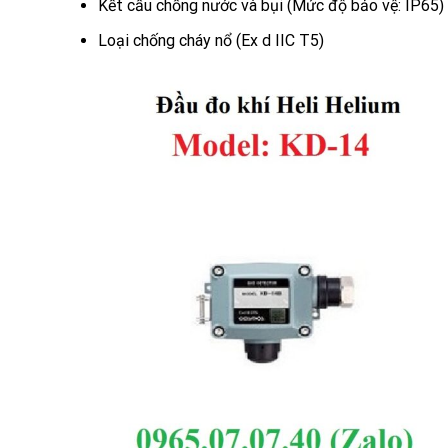
Kết cấu chống nước và bụi (Mức độ bảo vệ: IP65)
Loại chống cháy nổ (Ex d IIC T5)