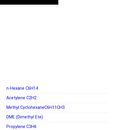
n-Hexane
C6H14
Acetylene
C2H2
Methyl Cyclohexane
C6H11CH3
DME (Dimethyl Ete)
Propylene
C3H6