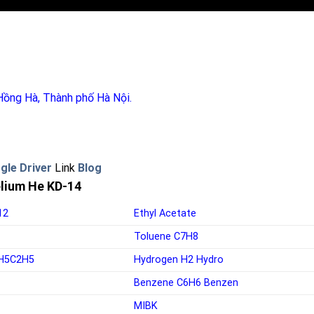
Hồng Hà, Thành phố Hà Nội
.
gle Driver
Link
Blog
Helium He KD-14
12
Ethyl Acetate
Toluene
C7H8
H5C2H5
Hydrogen
H2
Hydro
Benzene
C6H6
Benzen
MIBK