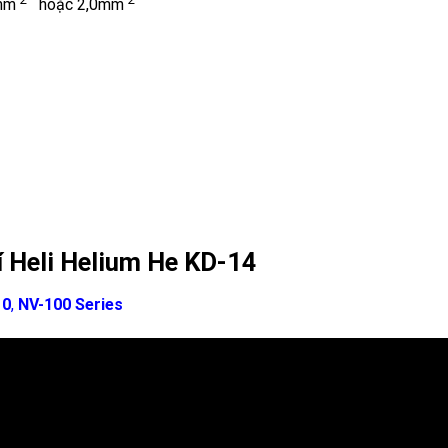
5mm
hoặc 2,0mm
hí Heli Helium He KD-14
10
,
NV-100 Series