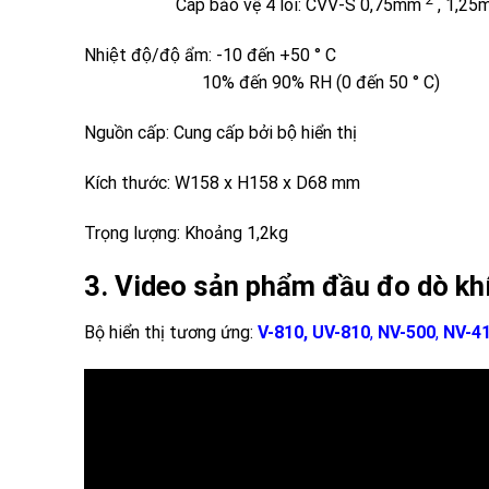
Cáp bảo vệ 4 lõi: CVV-S 0,75mm
, 1,2
Nhiệt độ/độ ẩm: -10 đến +50 ° C
10% đến 90% RH (0 đến 50 ° C)
Nguồn cấp: Cung cấp bởi bộ hiển thị
Kích thước: W158 x H158 x D68 mm
Trọng lượng: Khoảng 1,2kg
3. Video sản phẩm đầu đo dò k
Bộ hiển thị tương ứng:
V-810, UV-810
,
NV-500
,
NV-4