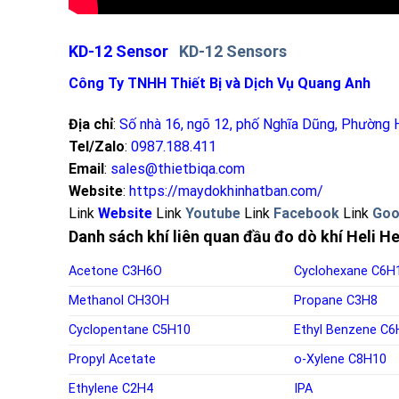
KD-12 Sensor
KD-12 Sensors
Công Ty TNHH Thiết Bị và Dịch Vụ Quang Anh
Địa chỉ
:
Số nhà 16, ngõ 12, phố Nghĩa Dũng, Phường 
Tel/Zalo
:
0987.188.411
Email
:
sales@thietbiqa.com
Website
:
https://maydokhinhatban.com/
Link
Website
Link
Youtube
Link
Facebook
Link
Goo
Danh sách khí liên quan đầu đo dò khí Heli 
Acetone
C3H6O
Cyclohexane
C6H
Methanol
CH3OH
Propane
C3H8
Cyclopentane
C5H10
Ethyl Benzene
C6
Propyl Acetate
o-
Xylene C8H10
Ethylene
C2H4
IPA