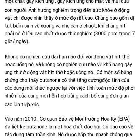
một chất gây kích ứng , gây kích ứng cho mắt và mũi của
con người.
Ảnh hưởng nghiêm trọng đến sức khỏe ở động
vật chỉ được nhìn thấy ở mức độ rất cao. Chúng bao gồm dị
tật bẩm sinh về xương và nhẹ cân ở chuột, khi chúng hít
phải nó ở liều cao nhất được thử nghiệm (3000 ppm trong 7
giờ / ngày).
Không có nghiên cứu dài hạn nào đối với động vật hít thở
hoặc uống nó, và không có nghiên cứu nào về khả năng gây
ung thư ở động vật hít thở hoặc uống nó. Có một số bằng
chứng cho thấy butanone có thể tăng cườngđộc tính của
các dung môi khác, ngược lại với việc tính toán mức độ phơi
nhiễm của dung môi hỗn hợp bằng cách bổ sung đơn giản
các lần tiếp xúc.
Vào năm 2010 , Cơ quan Bảo vệ Môi trường Hoa Kỳ (EPA)
đã liệt kê butanone là một hóa chất độc hại. Có báo cáo về
tác dụng tâm thần kinh. Nó được hấp thụ nhanh chóng qua