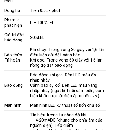
mẫu
Dòng hút
Trên 0,5L / phút
Phạm vi
0 – 100%LEL
phát hiện
Giá trị đặt
20%LEL
báo động
Khí cháy: Trong vòng 30 giây với 1,6 lần
Báo thức
điều kiện cài đặt cảnh báo
Trì hoãn
Khí độc: Trong vòng 60 giây với 1,6 lần
nồng độ đặt báo động
Báo động khí gas: Đèn LED màu đỏ
nhấp nháy
Báo động
Cảnh báo sự cố: Đèn LED màu vàng
nhấp nháy (ngắt kết nối cảm biến, cảm
biến không rơi, lỗi điện áp nguồn, v.v.)
Màn hình
Màn hình LED kỹ thuật số bốn chữ số
Tín hiệu tương tự nồng độ khí
・ 4-20mADC (chung cho phía âm của
nguồn điện) Tiếp điểm