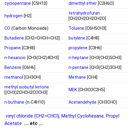
cyclopentane
[C5H10]
dimethyl ether
[C2H6O]
tetrahydrofuran
hydrogen
[H2]
[CH2CH2CH2CH2O]
CO
(Carbon Monoxide)
Toluene
[C6H5CH3]
Butadiene
[CH2=CHCH=CH2]
butylene
[C4H8]
Propane
[C3H8]
propylene
[C3H6]
n-hexanoic
[CH3(CH2)4CH3]
n-heptane
[CH3(CH2)5CH3]
Benzene
[C6H6]
n-pentane
[CH3(CH2)3CH3]
methanol
[CH3OH]
Methane
[CH4]
methyl isobutyl ketone
MEK
[CH3COC2H5]
[(CH3)2CHCH2COCH3]
n-buthane
(n-C4H10)
Acetandehyde
(CH3CHO)
vinyl chloride (CH2=CHCl)
,
Methyl Cyclohexane
,
Propyl
Acetate
…. etc ….