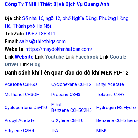
Công Ty TNHH Thiết Bị và Dịch Vụ Quang Anh
Địa chỉ
:
Số nhà 16, ngõ 12, phố Nghĩa Dũng, Phường Hồng
Hà, Thành phố Hà Nội
.
Tel/Zalo
:
0987.188.411
Email
:
sales@thietbiqa.com
Website
:
https://maydokhinhatban.com/
Link
Website
Link
Youtube
Link
Facebook
Link
Google
Driver
Link
Blog
Danh sách khí liên quan đầu đo dò khí MEK PD-12
Acetone
C3H6O
Cyclohexane
C6H12
Ethyl Acetate
Methanol
CH3OH
Propane
C3H8
Toluene
C7H8
Ethyl
Cyclopentane
C5H10
Hydrogen
H2
Hydro
Benzene
C6H5C2H5
Propyl Acetate
o-
Xylene C8H10
Benzene
C6H6
Benz
Ethylene
C2H4
IPA
MIBK