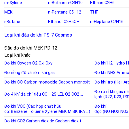
m-Xylene
n-Butane
n-C4H10
Ethane C2H6
MEK
n-Pentane
C5H12
THF
i-Butane
Ethanol
C2H5OH
n-Heptane C7H16
Loại khí đầu dò khí PS-7 Cosmos
Đầu đo dò khí MEK PD-12
Loại khí khác :
Đo khí Oxygen
O2
Oxi
Oxy
Đo khí H2
Hydro
H
Đo nồng độ và rò rỉ khí
gas
Đo khí NH3
Ammo
Đo khí CO
Carbon monoxide
Cacbon monoxit
Đo khí trơ (Heli A
Đo rò rỉ khí gas n
Đo 4 khí đa chỉ tiêu
CO
H2S
LEL
O2
CO2
…
lạnh
(
R22
,
R23
,
R3
Đo khí VOC (Các hợp chất hữu
Đo khí
cơ:
Benzene
Toluene
Xylene
MEK
MIBK
IPA
…)
độc
(
NO
NO2
NOx
Đo khí CO2
Carbon dioxide
Cacbon dioxit