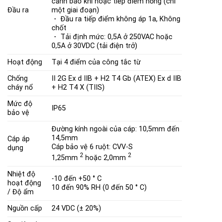
cảnh báo khí hoặc tiếp điểm hỏng (chỉ
Đầu ra
một giai đoạn)
・ Đầu ra tiếp điểm không áp 1a, Không
chốt
・ Tải định mức: 0,5A ở 250VAC hoặc
0,5A ở 30VDC (tải điện trở)
Hoạt động
Tại 4 điểm của công tắc từ
Chống
II 2G Ex d IIB + H2 T4 Gb (ATEX)
Ex d IIB
cháy nổ
+ H2 T4 X (TIIS)
Mức độ
IP65
bảo vệ
Đường kính ngoài của cáp: 10,5mm đến
14,5mm
Cáp áp
Cáp bảo vệ 6 ruột: CVV-S
dụng
2
2
1,25mm
hoặc 2,0mm
Nhiệt độ
-10 đến +50 ° C
hoạt động
10 đến 90% RH (0 đến 50 ° C)
/ Độ ẩm
Nguồn cấp
24 VDC (± 20%)