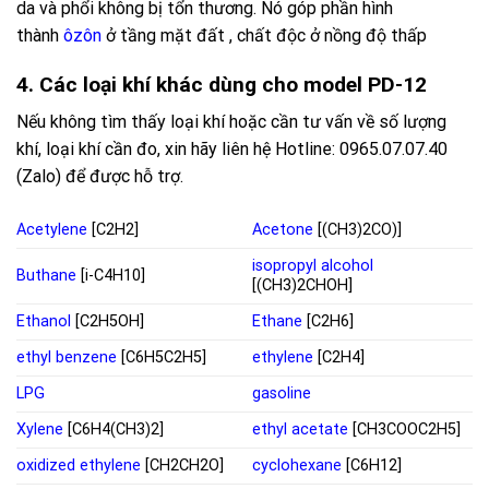
da và phổi không bị tổn thương. Nó góp phần hình
thành
ôzôn
ở tầng mặt đất , chất độc ở nồng độ thấp
4. Các loại khí khác dùng cho model PD-12
Nếu không tìm thấy loại khí hoặc cần tư vấn về số lượng
khí, loại khí cần đo, xin hãy liên hệ Hotline: 0965.07.07.40
(Zalo) để được hỗ trợ.
Acetylene
[C2H2]
Acetone
[(CH3)2CO)]
isopropyl alcohol
Buthane
[i-C4H10]
[(CH3)2CHOH]
Ethanol
[C2H5OH]
Ethane
[C2H6]
ethyl benzene
[C6H5C2H5]
ethylene
[C2H4]
LPG
gasoline
Xylene
[C6H4(CH3)2]
ethyl acetate
[CH3COOC2H5]
oxidized ethylene
[CH2CH2O]
cyclohexane
[C6H12]