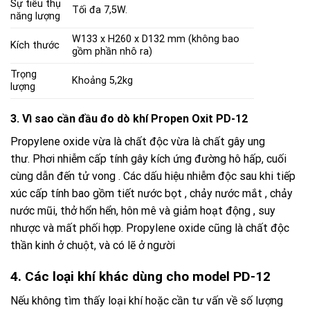
Sự tiêu thụ
Tối đa 7,5W.
năng lượng
W133 x H260 x D132 mm (không bao
Kích thước
gồm phần nhô ra)
Trọng
Khoảng 5,2kg
lượng
3. Vì sao cần đầu đo dò khí Propen Oxit PD-12
Propylene oxide vừa là chất độc vừa là chất gây ung
thư. Phơi nhiễm cấp tính gây kích ứng đường hô hấp, cuối
cùng dẫn đến tử vong . Các dấu hiệu nhiễm độc sau khi tiếp
xúc cấp tính bao gồm tiết nước bọt , chảy nước mắt , chảy
nước mũi, thở hổn hển, hôn mê và giảm hoạt động , suy
nhược và mất phối hợp. Propylene oxide cũng là chất độc
thần kinh ở chuột, và có lẽ ở người
4. Các loại khí khác dùng cho model PD-12
Nếu không tìm thấy loại khí hoặc cần tư vấn về số lượng