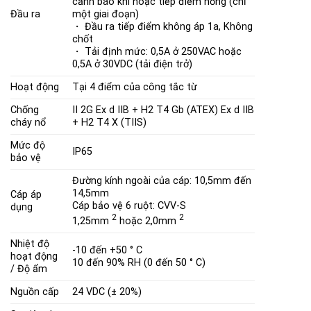
cảnh báo khí hoặc tiếp điểm hỏng (chỉ
Đầu ra
một giai đoạn)
・ Đầu ra tiếp điểm không áp 1a, Không
chốt
・ Tải định mức: 0,5A ở 250VAC hoặc
0,5A ở 30VDC (tải điện trở)
Hoạt động
Tại 4 điểm của công tắc từ
Chống
II 2G Ex d IIB + H2 T4 Gb (ATEX)
Ex d IIB
cháy nổ
+ H2 T4 X (TIIS)
Mức độ
IP65
bảo vệ
Đường kính ngoài của cáp: 10,5mm đến
14,5mm
Cáp áp
Cáp bảo vệ 6 ruột: CVV-S
dụng
2
2
1,25mm
hoặc 2,0mm
Nhiệt độ
-10 đến +50 ° C
hoạt động
10 đến 90% RH (0 đến 50 ° C)
/ Độ ẩm
Nguồn cấp
24 VDC (± 20%)