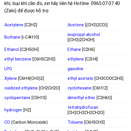
khí, loại khí cần đo, xin hãy liên hệ Hotline: 0965.07.07.40
(Zalo) để được hỗ trợ.
Acetylene
[C2H2]
Acetone
[(CH3)2CO)]
isopropyl alcohol
Buthane
[i-C4H10]
[(CH3)2CHOH]
Ethanol
[C2H5OH]
Ethane
[C2H6]
ethyl benzene
[C6H5C2H5]
ethylene
[C2H4]
LPG
gasoline
Xylene
[C6H4(CH3)2]
ethyl acetate
[CH3COOC2H5]
oxidized ethylene
[CH2CH2O]
cyclohexane
[C6H12]
cyclopentane
[C5H10]
dimethyl ether
[C2H6O]
tetrahydrofuran
hydrogen
[H2]
[CH2CH2CH2CH2O]
CO
(Carbon Monoxide)
Toluene
[C6H5CH3]