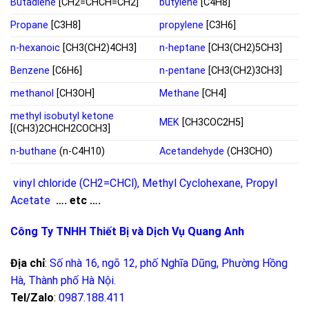
Butadiene
[CH2=CHCH=CH2]
butylene
[C4H8]
Propane
[C3H8]
propylene
[C3H6]
n-hexanoic
[CH3(CH2)4CH3]
n-heptane
[CH3(CH2)5CH3]
Benzene
[C6H6]
n-pentane
[CH3(CH2)3CH3]
methanol
[CH3OH]
Methane
[CH4]
methyl isobutyl ketone
MEK
[CH3COC2H5]
[(CH3)2CHCH2COCH3]
n-buthane
(n-C4H10)
Acetandehyde
(CH3CHO)
vinyl chloride (CH2=CHCl)
,
Methyl Cyclohexane
,
Propyl
Acetate
…. etc ….
Công Ty TNHH Thiết Bị và Dịch Vụ Quang Anh
Địa chỉ
:
Số nhà 16, ngõ 12, phố Nghĩa Dũng, Phường Hồng
Hà, Thành phố Hà Nội
.
Tel/Zalo
:
0987.188.411