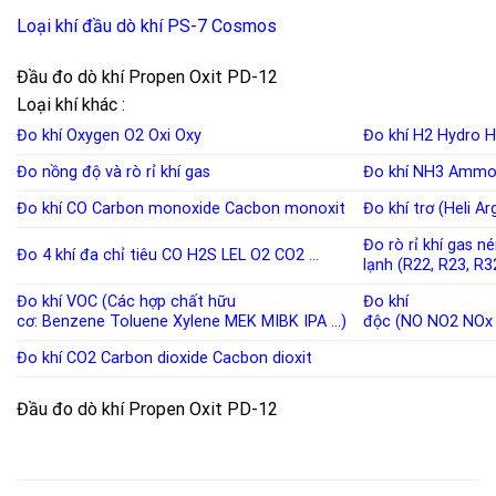
Loại khí đầu dò khí PS-7 Cosmos
Đầu đo dò khí Propen Oxit PD-12
Loại khí khác :
Đo khí Oxygen
O2
Oxi
Oxy
Đo khí H2
Hydro
H
Đo nồng độ và rò rỉ khí
gas
Đo khí NH3
Ammo
Đo khí CO
Carbon monoxide
Cacbon monoxit
Đo khí trơ (Heli A
Đo rò rỉ khí gas n
Đo 4 khí đa chỉ tiêu
CO
H2S
LEL
O2
CO2
…
lạnh
(
R22
,
R23
,
R3
Đo khí VOC (Các hợp chất hữu
Đo khí
cơ:
Benzene
Toluene
Xylene
MEK
MIBK
IPA
…)
độc
(
NO
NO2
NOx
Đo khí CO2
Carbon dioxide
Cacbon dioxit
Đầu đo dò khí Propen Oxit PD-12