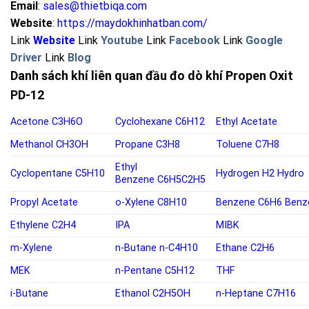
Email
:
sales@thietbiqa.com
Website
:
https://maydokhinhatban.com/
Link
Website
Link
Youtube
Link
Facebook
Link
Google
Driver
Link
Blog
Danh sách khí liên quan đầu đo dò khí Propen Oxit
PD-12
Acetone
C3H6O
Cyclohexane
C6H12
Ethyl Acetate
Methanol
CH3OH
Propane
C3H8
Toluene
C7H8
Ethyl
Cyclopentane
C5H10
Hydrogen
H2
Hydro
Benzene
C6H5C2H5
Propyl Acetate
o-
Xylene C8H10
Benzene
C6H6
Benz
Ethylene
C2H4
IPA
MIBK
m-Xylene
n-Butane
n-C4H10
Ethane C2H6
MEK
n-Pentane
C5H12
THF
i-Butane
Ethanol
C2H5OH
n-Heptane C7H16