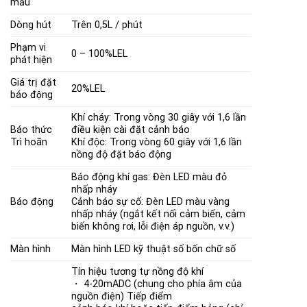
mẫu
Dòng hút
Trên 0,5L / phút
Phạm vi
0 – 100%LEL
phát hiện
Giá trị đặt
20%LEL
báo động
Khí cháy: Trong vòng 30 giây với 1,6 lần
Báo thức
điều kiện cài đặt cảnh báo
Trì hoãn
Khí độc: Trong vòng 60 giây với 1,6 lần
nồng độ đặt báo động
Báo động khí gas: Đèn LED màu đỏ
nhấp nháy
Báo động
Cảnh báo sự cố: Đèn LED màu vàng
nhấp nháy (ngắt kết nối cảm biến, cảm
biến không rơi, lỗi điện áp nguồn, v.v.)
Màn hình
Màn hình LED kỹ thuật số bốn chữ số
Tín hiệu tương tự nồng độ khí
・ 4-20mADC (chung cho phía âm của
nguồn điện) Tiếp điểm