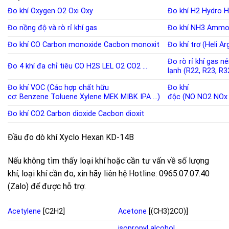
Đo khí Oxygen
O2
Oxi
Oxy
Đo khí H2
Hydro
H
Đo nồng độ và rò rỉ khí
gas
Đo khí NH3
Ammo
Đo khí CO
Carbon monoxide
Cacbon monoxit
Đo khí trơ (Heli A
Đo rò rỉ khí gas n
Đo 4 khí đa chỉ tiêu
CO
H2S
LEL
O2
CO2
…
lạnh
(
R22
,
R23
,
R3
Đo khí VOC (Các hợp chất hữu
Đo khí
cơ:
Benzene
Toluene
Xylene
MEK
MIBK
IPA
…)
độc
(
NO
NO2
NOx
Đo khí CO2
Carbon dioxide
Cacbon dioxit
Đầu đo dò khí Xyclo Hexan KD-14B
Nếu không tìm thấy loại khí hoặc cần tư vấn về số lượng
khí, loại khí cần đo, xin hãy liên hệ Hotline: 0965.07.07.40
(Zalo) để được hỗ trợ.
Acetylene
[C2H2]
Acetone
[(CH3)2CO)]
isopropyl alcohol