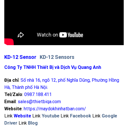
KD-12 Sensor
KD-12 Sensors
Công Ty TNHH Thiết Bị và Dịch Vụ Quang Anh
Địa chỉ
:
Số nhà 16, ngõ 12, phố Nghĩa Dũng, Phường Hồng
Hà, Thành phố Hà Nội
.
Tel/Zalo
:
0987.188.411
Email
:
sales@thietbiqa.com
Website
:
https://maydokhinhatban.com/
Link
Website
Link
Youtube
Link
Facebook
Link
Google
Driver
Link
Blog