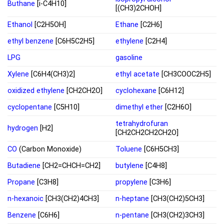
Buthane
[i-C4H10]
[(CH3)2CHOH]
Ethanol
[C2H5OH]
Ethane
[C2H6]
ethyl benzene
[C6H5C2H5]
ethylene
[C2H4]
LPG
gasoline
Xylene
[C6H4(CH3)2]
ethyl acetate
[CH3COOC2H5]
oxidized ethylene
[CH2CH2O]
cyclohexane
[C6H12]
cyclopentane
[C5H10]
dimethyl ether
[C2H6O]
tetrahydrofuran
hydrogen
[H2]
[CH2CH2CH2CH2O]
CO
(Carbon Monoxide)
Toluene
[C6H5CH3]
Butadiene
[CH2=CHCH=CH2]
butylene
[C4H8]
Propane
[C3H8]
propylene
[C3H6]
n-hexanoic
[CH3(CH2)4CH3]
n-heptane
[CH3(CH2)5CH3]
Benzene
[C6H6]
n-pentane
[CH3(CH2)3CH3]