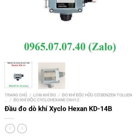
TRANG CHỦ
/
LOẠI KHÍ ĐO
/
ĐO KHÍ ĐỘC HỮU CƠ BENZEN TOLUEN
...
/
ĐO KHÍ ĐỘC CYCLOHEXANE C6H12
Đầu đo dò khí Xyclo Hexan KD-14B