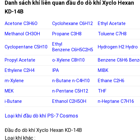
Danh sách khí liên quan đầu đo dò khí Xyclo Hexan
KD-14B
Acetone
C3H6O
Cyclohexane
C6H12
Ethyl Acetate
Methanol
CH3OH
Propane
C3H8
Toluene
C7H8
Ethyl
Cyclopentane
C5H10
Hydrogen
H2
Hydro
Benzene
C6H5C2H5
Propyl Acetate
o-
Xylene C8H10
Benzene
C6H6
Benz
Ethylene
C2H4
IPA
MIBK
m-Xylene
n-Butane
n-C4H10
Ethane C2H6
MEK
n-Pentane
C5H12
THF
i-Butane
Ethanol
C2H5OH
n-Heptane C7H16
Loại khí đầu dò khí PS-7 Cosmos
Đầu đo dò khí Xyclo Hexan KD-14B
Loại khí khác :