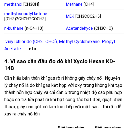
methanol
[CH3OH]
Methane
[CH4]
methyl isobutyl ketone
MEK
[CH3COC2H5]
[(CH3)2CHCH2COCH3]
n-buthane
(n-C4H10)
Acetandehyde
(CH3CHO)
vinyl chloride (CH2=CHCl)
,
Methyl Cyclohexane
,
Propyl
Acetate
…. etc ….
4. Vì sao cần đầu đo dò khí Xyclo Hexan KD-
14B
Cần hiểu bản thân khí gas rò rỉ không gây cháy nổ. Nguyên
lý cháy nổ là do khí gas kết hợp với oxy trong không khí tạo
thành hỗn hợp cháy và chỉ cần ở trong nhiệt độ cao phù hợp
hoặc có tia lửa phát ra khi bật công tắc bật đèn, quạt, điện
thoại, giày cao gót có kim loại tiếp với mặt sàn… thì rất dễ
xảy ra cháy nổ lớn.
Giới hạn cháy
Giới hạn cháy