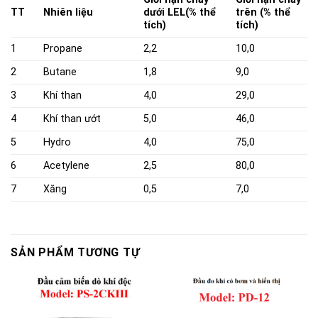
TT
Nhiên liệu
dưới LEL
(% thể
trên (% thể
tích)
tích)
1
Propane
2,2
10,0
2
Butane
1,8
9,0
3
Khí than
4,0
29,0
4
Khí than ướt
5,0
46,0
5
Hydro
4,0
75,0
6
Acetylene
2,5
80,0
7
Xăng
0,5
7,0
SẢN PHẨM TƯƠNG TỰ