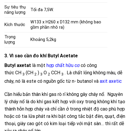
Sự tiêu thụ
Tối đa 7,5W.
năng lượng
W133 x H260 x D132 mm (không bao
Kích thước
gồm phần nhô ra)
Trọng
Khoảng 5,2kg
lượng
3. Vì sao cần đo khí Butyl Acetate
Butyl axetat
là một
hợp chất hữu cơ
có công
thức
CH
(CH
)
O
CCH
. Là chất lỏng không màu, dễ
3
2
3
2
3
cháy, nó là este có nguồn gốc từ n- butanol và
axit axetic
Cần hiểu bản thân khí gas rò rỉ không gây cháy nổ. Nguyên
lý cháy nổ là do khí gas kết hợp với oxy trong không khí tạo
thành hỗn hợp cháy và chỉ cần ở trong nhiệt độ cao phù hợp
hoặc có tia lửa phát ra khi bật công tắc bật đèn, quạt, điện
thoại, giày cao gót có kim loại tiếp với mặt sàn… thì rất dễ
xảy ra cháy nổ lớn.