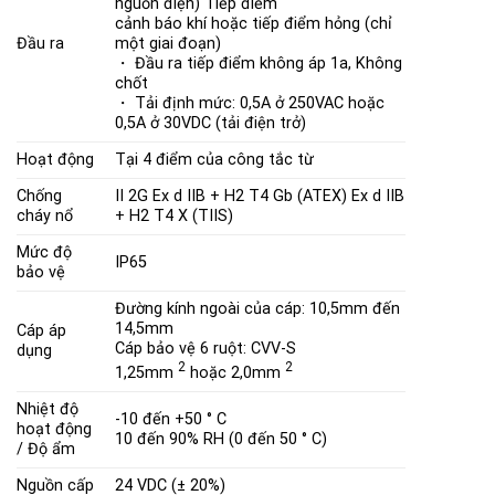
nguồn điện) Tiếp điểm
cảnh báo khí hoặc tiếp điểm hỏng (chỉ
Đầu ra
một giai đoạn)
・ Đầu ra tiếp điểm không áp 1a, Không
chốt
・ Tải định mức: 0,5A ở 250VAC hoặc
0,5A ở 30VDC (tải điện trở)
Hoạt động
Tại 4 điểm của công tắc từ
Chống
II 2G Ex d IIB + H2 T4 Gb (ATEX)
Ex d IIB
cháy nổ
+ H2 T4 X (TIIS)
Mức độ
IP65
bảo vệ
Đường kính ngoài của cáp: 10,5mm đến
14,5mm
Cáp áp
Cáp bảo vệ 6 ruột: CVV-S
dụng
2
2
1,25mm
hoặc 2,0mm
Nhiệt độ
-10 đến +50 ° C
hoạt động
10 đến 90% RH (0 đến 50 ° C)
/ Độ ẩm
Nguồn cấp
24 VDC (± 20%)