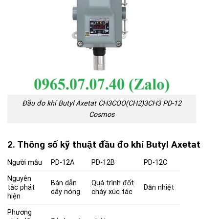
Đầu đo khí Butyl Axetat CH3COO(CH2)3CH3 PD-12
Cosmos
2. Thông số kỹ thuật đầu đo khí Butyl Axetat
Người mẫu
PD-12A
PD-12B
PD-12C
Nguyên
Bán dẫn
Quá trình đốt
tắc phát
Dẫn nhiệt
dây nóng
cháy xúc tác
hiện
Phương