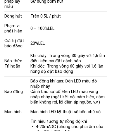
pháp lấy
Sử dụng bơm hút
mẫu
Dòng hút
Trên 0,5L / phút
Phạm vi
0 – 100%LEL
phát hiện
Giá trị đặt
20%LEL
báo động
Khí cháy: Trong vòng 30 giây với 1,6 lần
Báo thức
điều kiện cài đặt cảnh báo
Trì hoãn
Khí độc: Trong vòng 60 giây với 1,6 lần
nồng độ đặt báo động
Báo động khí gas: Đèn LED màu đỏ
nhấp nháy
Báo động
Cảnh báo sự cố: Đèn LED màu vàng
nhấp nháy (ngắt kết nối cảm biến, cảm
biến không rơi, lỗi điện áp nguồn, v.v.)
Màn hình
Màn hình LED kỹ thuật số bốn chữ số
Tín hiệu tương tự nồng độ khí
・ 4-20mADC (chung cho phía âm của