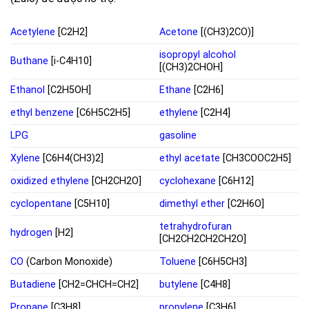
Acetylene
[C2H2]
Acetone
[(CH3)2CO)]
isopropyl alcohol
Buthane
[i-C4H10]
[(CH3)2CHOH]
Ethanol
[C2H5OH]
Ethane
[C2H6]
ethyl benzene
[C6H5C2H5]
ethylene
[C2H4]
LPG
gasoline
Xylene
[C6H4(CH3)2]
ethyl acetate
[CH3COOC2H5]
oxidized ethylene
[CH2CH2O]
cyclohexane
[C6H12]
cyclopentane
[C5H10]
dimethyl ether
[C2H6O]
tetrahydrofuran
hydrogen
[H2]
[CH2CH2CH2CH2O]
CO
(Carbon Monoxide)
Toluene
[C6H5CH3]
Butadiene
[CH2=CHCH=CH2]
butylene
[C4H8]
Propane
[C3H8]
propylene
[C3H6]