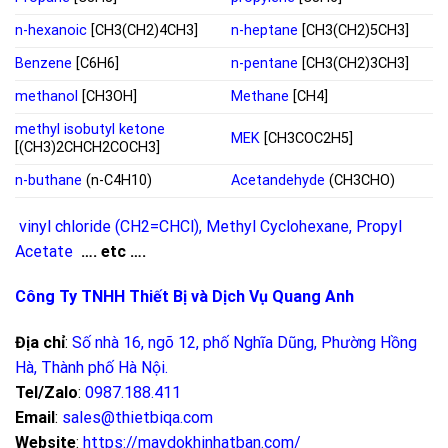
n-hexanoic
[CH3(CH2)4CH3]
n-heptane
[CH3(CH2)5CH3]
Benzene
[C6H6]
n-pentane
[CH3(CH2)3CH3]
methanol
[CH3OH]
Methane
[CH4]
methyl isobutyl ketone
MEK
[CH3COC2H5]
[(CH3)2CHCH2COCH3]
n-buthane
(n-C4H10)
Acetandehyde
(CH3CHO)
vinyl chloride (CH2=CHCl)
,
Methyl Cyclohexane
,
Propyl
Acetate
…. etc ….
Công Ty TNHH Thiết Bị và Dịch Vụ Quang Anh
Địa chỉ
:
Số nhà 16, ngõ 12, phố Nghĩa Dũng, Phường Hồng
Hà, Thành phố Hà Nội
.
Tel/Zalo
:
0987.188.411
Email
:
sales@thietbiqa.com
Website
:
https://maydokhinhatban.com/