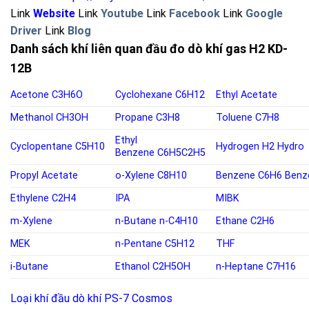
Link
Website
Link
Youtube
Link
Facebook
Link
Google
Driver
Link
Blog
Danh sách khí liên quan đầu đo dò khí gas H2 KD-
12B
Acetone
C3H6O
Cyclohexane
C6H12
Ethyl Acetate
Methanol
CH3OH
Propane
C3H8
Toluene
C7H8
Ethyl
Cyclopentane
C5H10
Hydrogen
H2
Hydro
Benzene
C6H5C2H5
Propyl Acetate
o-
Xylene C8H10
Benzene
C6H6
Benz
Ethylene
C2H4
IPA
MIBK
m-Xylene
n-Butane
n-C4H10
Ethane C2H6
MEK
n-Pentane
C5H12
THF
i-Butane
Ethanol
C2H5OH
n-Heptane C7H16
Loại khí đầu dò khí PS-7 Cosmos