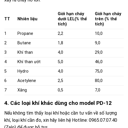
Giới hạn cháy
Giới hạn cháy
TT
Nhiên liệu
dưới LEL
(% thể
trên (% thể
tích)
tích)
1
Propane
2,2
10,0
2
Butane
1,8
9,0
3
Khí than
4,0
29,0
4
Khí than ướt
5,0
46,0
5
Hydro
4,0
75,0
6
Acetylene
2,5
80,0
7
Xăng
0,5
7,0
4. Các loại khí khác dùng cho model PD-12
Nếu không tìm thấy loại khí hoặc cần tư vấn về số lượng
khí, loại khí cần đo, xin hãy liên hệ Hotline: 0965.07.07.40
(Zalo) để được hỗ trợ.