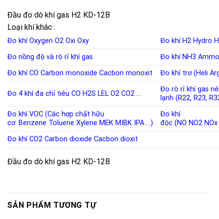
Đầu đo dò khí gas H2 KD-12B
Loại khí khác :
Đo khí Oxygen
O2
Oxi
Oxy
Đo khí H2
Hydro
H
Đo nồng độ và rò rỉ khí
gas
Đo khí NH3
Ammo
Đo khí CO
Carbon monoxide
Cacbon monoxit
Đo khí trơ (Heli A
Đo rò rỉ khí gas n
Đo 4 khí đa chỉ tiêu
CO
H2S
LEL
O2
CO2
…
lạnh
(
R22
,
R23
,
R3
Đo khí VOC (Các hợp chất hữu
Đo khí
cơ:
Benzene
Toluene
Xylene
MEK
MIBK
IPA
…)
độc
(
NO
NO2
NOx
Đo khí CO2
Carbon dioxide
Cacbon dioxit
Đầu đo dò khí gas H2 KD-12B
SẢN PHẨM TƯƠNG TỰ