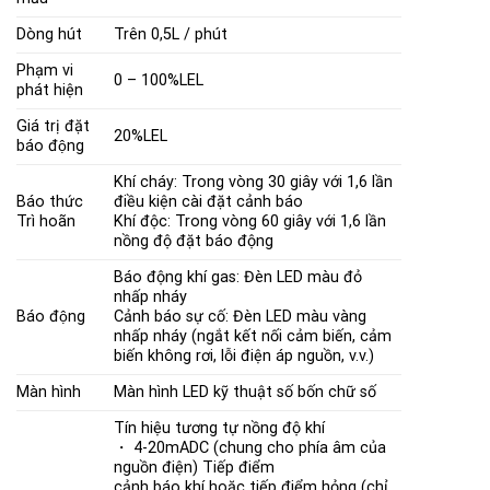
Dòng hút
Trên 0,5L / phút
Phạm vi
0 – 100%LEL
phát hiện
Giá trị đặt
20%LEL
báo động
Khí cháy: Trong vòng 30 giây với 1,6 lần
Báo thức
điều kiện cài đặt cảnh báo
Trì hoãn
Khí độc: Trong vòng 60 giây với 1,6 lần
nồng độ đặt báo động
Báo động khí gas: Đèn LED màu đỏ
nhấp nháy
Báo động
Cảnh báo sự cố: Đèn LED màu vàng
nhấp nháy (ngắt kết nối cảm biến, cảm
biến không rơi, lỗi điện áp nguồn, v.v.)
Màn hình
Màn hình LED kỹ thuật số bốn chữ số
Tín hiệu tương tự nồng độ khí
・ 4-20mADC (chung cho phía âm của
nguồn điện) Tiếp điểm
cảnh báo khí hoặc tiếp điểm hỏng (chỉ