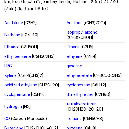
khí, loại khí cần đo, xin hãy liên hệ Hotline: 0965.07.07.40
(Zalo) để được hỗ trợ.
Acetylene
[C2H2]
Acetone
[(CH3)2CO)]
isopropyl alcohol
Buthane
[i-C4H10]
[(CH3)2CHOH]
Ethanol
[C2H5OH]
Ethane
[C2H6]
ethyl benzene
[C6H5C2H5]
ethylene
[C2H4]
LPG
gasoline
Xylene
[C6H4(CH3)2]
ethyl acetate
[CH3COOC2H5]
oxidized ethylene
[CH2CH2O]
cyclohexane
[C6H12]
cyclopentane
[C5H10]
dimethyl ether
[C2H6O]
tetrahydrofuran
hydrogen
[H2]
[CH2CH2CH2CH2O]
CO
(Carbon Monoxide)
Toluene
[C6H5CH3]
Butadiene
[CH2=CHCH=CH2]
butylene
[C4H8]