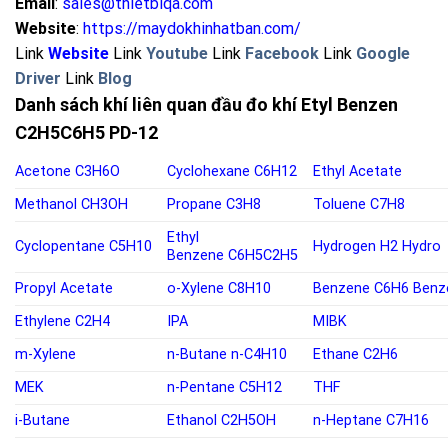
Email
:
sales@thietbiqa.com
Website
:
https://maydokhinhatban.com/
Link
Website
Link
Youtube
Link
Facebook
Link
Google
Driver
Link
Blog
Danh sách khí liên quan đầu đo khí Etyl Benzen
C2H5C6H5 PD-12
Acetone
C3H6O
Cyclohexane
C6H12
Ethyl Acetate
Methanol
CH3OH
Propane
C3H8
Toluene
C7H8
Ethyl
Cyclopentane
C5H10
Hydrogen
H2
Hydro
Benzene
C6H5C2H5
Propyl Acetate
o-
Xylene C8H10
Benzene
C6H6
Benz
Ethylene
C2H4
IPA
MIBK
m-Xylene
n-Butane
n-C4H10
Ethane C2H6
MEK
n-Pentane
C5H12
THF
i-Butane
Ethanol
C2H5OH
n-Heptane C7H16