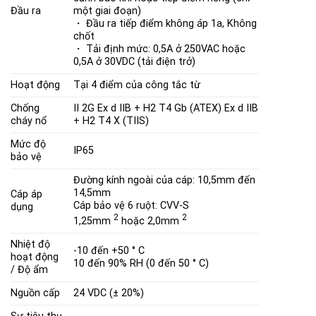
Đầu ra
một giai đoạn)
・ Đầu ra tiếp điểm không áp 1a, Không
chốt
・ Tải định mức: 0,5A ở 250VAC hoặc
0,5A ở 30VDC (tải điện trở)
Hoạt động
Tại 4 điểm của công tắc từ
Chống
II 2G Ex d IIB + H2 T4 Gb (ATEX)
Ex d IIB
cháy nổ
+ H2 T4 X (TIIS)
Mức độ
IP65
bảo vệ
Đường kính ngoài của cáp: 10,5mm đến
14,5mm
Cáp áp
Cáp bảo vệ 6 ruột: CVV-S
dụng
2
2
1,25mm
hoặc 2,0mm
Nhiệt độ
-10 đến +50 ° C
hoạt động
10 đến 90% RH (0 đến 50 ° C)
/ Độ ẩm
Nguồn cấp
24 VDC (± 20%)