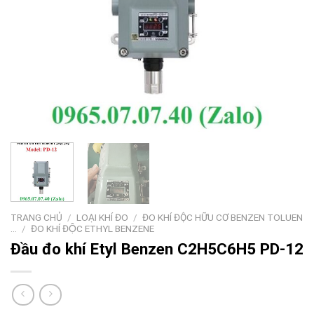
TRANG CHỦ
/
LOẠI KHÍ ĐO
/
ĐO KHÍ ĐỘC HỮU CƠ BENZEN TOLUEN
...
/
ĐO KHÍ ĐỘC ETHYL BENZENE
Đầu đo khí Etyl Benzen C2H5C6H5 PD-12