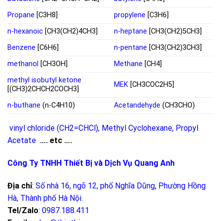
Propane
[C3H8]
propylene
[C3H6]
n-hexanoic
[CH3(CH2)4CH3]
n-heptane
[CH3(CH2)5CH3]
Benzene
[C6H6]
n-pentane
[CH3(CH2)3CH3]
methanol
[CH3OH]
Methane
[CH4]
methyl isobutyl ketone
MEK
[CH3COC2H5]
[(CH3)2CHCH2COCH3]
n-buthane
(n-C4H10)
Acetandehyde
(CH3CHO)
vinyl chloride (CH2=CHCl)
,
Methyl Cyclohexane
,
Propyl
Acetate
…. etc ….
Công Ty TNHH Thiết Bị và Dịch Vụ Quang Anh
Địa chỉ
:
Số nhà 16, ngõ 12, phố Nghĩa Dũng, Phường Hồng
Hà, Thành phố Hà Nội
.
Tel/Zalo
:
0987.188.411