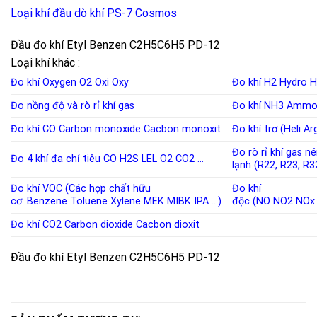
Loại khí đầu dò khí PS-7 Cosmos
Đầu đo khí Etyl Benzen C2H5C6H5 PD-12
Loại khí khác :
Đo khí Oxygen
O2
Oxi
Oxy
Đo khí H2
Hydro
H
Đo nồng độ và rò rỉ khí
gas
Đo khí NH3
Ammo
Đo khí CO
Carbon monoxide
Cacbon monoxit
Đo khí trơ (Heli A
Đo rò rỉ khí gas n
Đo 4 khí đa chỉ tiêu
CO
H2S
LEL
O2
CO2
…
lạnh
(
R22
,
R23
,
R3
Đo khí VOC (Các hợp chất hữu
Đo khí
cơ:
Benzene
Toluene
Xylene
MEK
MIBK
IPA
…)
độc
(
NO
NO2
NOx
Đo khí CO2
Carbon dioxide
Cacbon dioxit
Đầu đo khí Etyl Benzen C2H5C6H5 PD-12