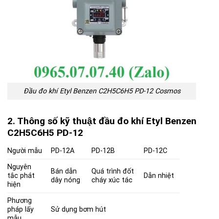
Đầu đo khí Etyl Benzen C2H5C6H5 PD-12 Cosmos
2. Thông số kỹ thuật đầu đo khí Etyl Benzen
C2H5C6H5 PD-12
Người mẫu
PD-12A
PD-12B
PD-12C
Nguyên
Bán dẫn
Quá trình đốt
tắc phát
Dẫn nhiệt
dây nóng
cháy xúc tác
hiện
Phương
pháp lấy
Sử dụng bơm hút
mẫu