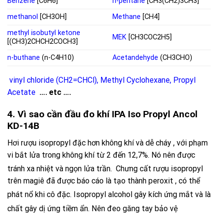
Benzene
[C6H6]
n-pentane
[CH3(CH2)3CH3]
methanol
[CH3OH]
Methane
[CH4]
methyl isobutyl ketone
MEK
[CH3COC2H5]
[(CH3)2CHCH2COCH3]
n-buthane
(n-C4H10)
Acetandehyde
(CH3CHO)
vinyl chloride (CH2=CHCl)
,
Methyl Cyclohexane
,
Propyl
Acetate
…. etc ….
4. Vì sao cần đầu đo khí IPA Iso Propyl Ancol
KD-14B
Hơi rượu isopropyl đặc hơn không khí và dễ cháy , với phạm
vi bắt lửa trong không khí từ 2 đến 12,7%. Nó nên được
tránh xa nhiệt và ngọn lửa trần.
Chưng cất rượu isopropyl
trên magiê đã được báo cáo là tạo thành peroxit , có thể
phát nổ khi cô đặc.
Isopropyl alcohol gây kích ứng mắt và là
chất gây dị ứng tiềm ẩn.
Nên đeo găng tay bảo vệ