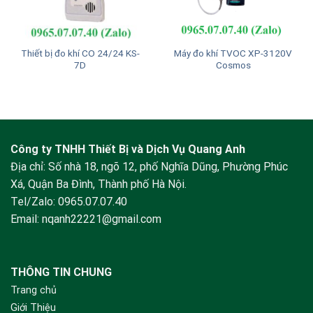
Thiết bị đo khí CO 24/24 KS-
Máy đo khí TVOC XP-3120V
7D
Cosmos
Công ty TNHH Thiết Bị và Dịch Vụ Quang Anh
Địa chỉ: Số nhà 18, ngõ 12, phố Nghĩa Dũng, Phường Phúc
Xá, Quận Ba Đình, Thành phố Hà Nội.
Tel/Zalo:
0965.07.07.40
Email:
nqanh22221@gmail.com
THÔNG TIN CHUNG
Trang chủ
Giới Thiệu