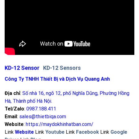
KD-12 Sensor
KD-12 Sensors
Công Ty TNHH Thiết Bị và Dịch Vụ Quang Anh
Địa chỉ
:
Số nhà 16, ngõ 12, phố Nghĩa Dũng, Phường Hồng
Hà, Thành phố Hà Nội
.
Tel/Zalo
:
0987.188.411
Email
:
sales@thietbiqa.com
Website
:
https://maydokhinhatban.com/
Link
Website
Link
Youtube
Link
Facebook
Link
Google