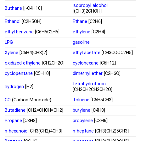
isopropyl alcohol
Buthane
[i-C4H10]
[(CH3)2CHOH]
Ethanol
[C2H5OH]
Ethane
[C2H6]
ethyl benzene
[C6H5C2H5]
ethylene
[C2H4]
LPG
gasoline
Xylene
[C6H4(CH3)2]
ethyl acetate
[CH3COOC2H5]
oxidized ethylene
[CH2CH2O]
cyclohexane
[C6H12]
cyclopentane
[C5H10]
dimethyl ether
[C2H6O]
tetrahydrofuran
hydrogen
[H2]
[CH2CH2CH2CH2O]
CO
(Carbon Monoxide)
Toluene
[C6H5CH3]
Butadiene
[CH2=CHCH=CH2]
butylene
[C4H8]
Propane
[C3H8]
propylene
[C3H6]
n-hexanoic
[CH3(CH2)4CH3]
n-heptane
[CH3(CH2)5CH3]