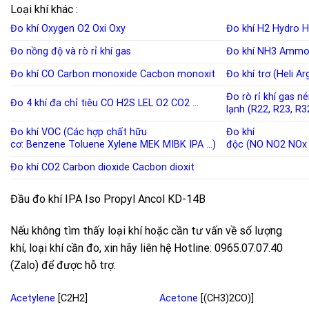
Loại khí khác :
Đo khí Oxygen
O2
Oxi
Oxy
Đo khí H2
Hydro
H
Đo nồng độ và rò rỉ khí
gas
Đo khí NH3
Ammo
Đo khí CO
Carbon monoxide
Cacbon monoxit
Đo khí trơ (Heli A
Đo rò rỉ khí gas n
Đo 4 khí đa chỉ tiêu
CO
H2S
LEL
O2
CO2
…
lạnh
(
R22
,
R23
,
R3
Đo khí VOC (Các hợp chất hữu
Đo khí
cơ:
Benzene
Toluene
Xylene
MEK
MIBK
IPA
…)
độc
(
NO
NO2
NOx
Đo khí CO2
Carbon dioxide
Cacbon dioxit
Đầu đo khí IPA Iso Propyl Ancol KD-14B
Nếu không tìm thấy loại khí hoặc cần tư vấn về số lượng
khí, loại khí cần đo, xin hãy liên hệ Hotline: 0965.07.07.40
(Zalo) để được hỗ trợ.
Acetylene
[C2H2]
Acetone
[(CH3)2CO)]