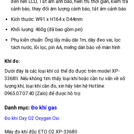
đèn nền LCD, Tắt âm ảnh báo, hiển thị thời gian, kiểm tra
cảnh báo, thay đổi âm lượng cảnh báo, tắt âm cảnh báo
Kích thước:
W91 x H164 x D44mm
Khối lượng:
460g (đã bao gồm pin)
Phụ kiện chuẩn:
Ống lấy mẫu dài 1m, dây đeo vai, lọc
tách nước, lõi lọc, pin AA, miếng dán bảo vệ màn hình
Khí đo:
Dưới đây là các loại khí có thể đo được trên model XP-
3368II. Nếu không tìm thấy loại khí hoặc cần tư vấn về số
lượng khí, loại khí cần đo, xin hãy liên hệ Hotline:
0965.07.07.40 (Zalo) để được hỗ trợ.
Danh mục:
Đo khí gas
Đo khí Oxy O2 Oxygen Oxi
Máy đo khí độc ETO O2 XP-3368II