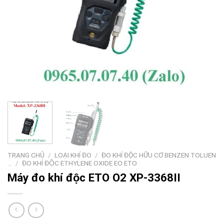
TRANG CHỦ
/
LOẠI KHÍ ĐO
/
ĐO KHÍ ĐỘC HỮU CƠ BENZEN TOLUEN
...
/
ĐO KHÍ ĐỘC ETHYLENE OXIDE EO ETO
Máy đo khí độc ETO O2 XP-3368II