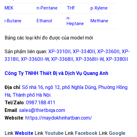
MEK
n-Pentane
THF
p-Xylene
n-
i-Butane
Ethanol
Methane
Heptane
Bảng các loại khí đo được của model mới
Sản phẩm liên quan:
XP-3310II
,
XP-3340II
,
XP-3360II
,
XP-
3318II
,
XP-3360II-W
,
XP-3368II
,
XP-3368II-W
,
XP-3380II
Công Ty TNHH Thiết Bị và Dịch Vụ Quang Anh
Địa chỉ
:
Số nhà 16, ngõ 12, phố Nghĩa Dũng, Phường Hồng
Hà, Thành phố Hà Nội
.
Tel/Zalo
:
0987.188.411
Email
:
sales@thietbiqa.com
Website
:
https://maydokhinhatban.com/
Link
Website
Link
Youtube
Link
Facebook
Link
Google