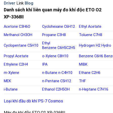
Driver
Link
Blog
Danh sách khí liên quan máy đo khí độc ETO O2
XP-3368II
Acetone
C3H6O
Cyclohexane
C6H12
Ethyl Acetate
Methanol
CH3OH
Propane
C3H8
Toluene
C7H8
Ethyl
Cyclopentane
C5H10
Hydrogen
H2
Hydro
Benzene
C6H5C2H5
Propyl Acetate
o-
Xylene C8H10
Benzene
C6H6
Benz
Ethylene
C2H4
IPA
MIBK
m-Xylene
n-Butane
n-C4H10
Ethane C2H6
MEK
n-Pentane
C5H12
THF
i-Butane
Ethanol
C2H5OH
n-Heptane C7H16
Loại khí đầu dò khí PS-7 Cosmos
Máy đo khí độc ETO O2 XP-3368II