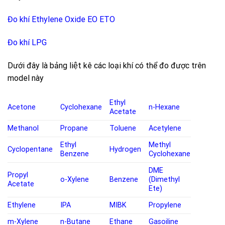
Đo khí Ethylene Oxide EO ETO
Đo khí LPG
Dưới đây là bảng liệt kê các loại khí có thể đo được trên
model này
Ethyl
Acetone
Cyclohexane
n-Hexane
Acetate
Methanol
Propane
Toluene
Acetylene
Ethyl
Methyl
Cyclopentane
Hydrogen
Benzene
Cyclohexane
DME
Propyl
o-Xylene
Benzene
(Dimethyl
Acetate
Ete)
Ethylene
IPA
MIBK
Propylene
m-Xylene
n-Butane
Ethane
Gasoiline