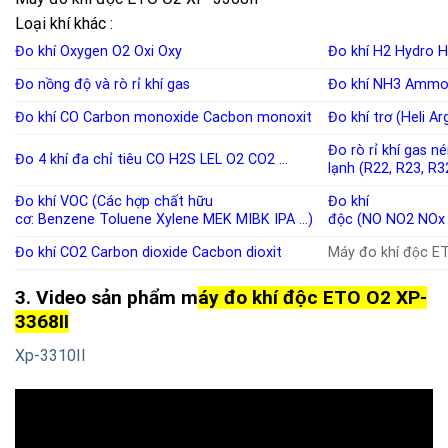
Loại khí khác :
Đo khí Oxygen
O2
Oxi
Oxy
Đo khí H2
Hydro
H
Đo nồng độ và rò rỉ khí
gas
Đo khí NH3
Ammo
Đo khí CO
Carbon monoxide
Cacbon monoxit
Đo khí trơ (Heli A
Đo rò rỉ khí gas n
Đo 4 khí đa chỉ tiêu
CO
H2S
LEL
O2
CO2
…
lạnh
(
R22
,
R23
,
R3
Đo khí VOC (Các hợp chất hữu
Đo khí
cơ:
Benzene
Toluene
Xylene
MEK
MIBK
IPA
…)
độc
(
NO
NO2
NOx
Đo khí CO2
Carbon dioxide
Cacbon dioxit
Máy đo khí độc 
3. Video sản phẩm m
áy đo khí độc ETO O2 XP-
3368II
Xp-3310II