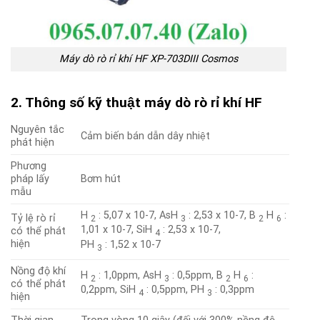
Máy dò rò rỉ khí HF XP-703DIII Cosmos
2. Thông số kỹ thuật máy dò rò rỉ khí HF
Nguyên tắc
Cảm biến bán dẫn dây nhiệt
phát hiện
Phương
pháp lấy
Bơm hút
mẫu
H
: 5,07 x 10-7, AsH
: 2,53 x 10-7, B
H
:
Tỷ lệ rò rỉ
2
3
2
6
1,01 x 10-7, SiH
: 2,53 x 10-7,
có thể phát
4
hiện
PH
: 1,52 x 10-7
3
Nồng độ khí
H
: 1,0ppm, AsH
: 0,5ppm, B
H
:
2
3
2
6
có thể phát
0,2ppm, SiH
: 0,5ppm, PH
: 0,3ppm
4
3
hiện