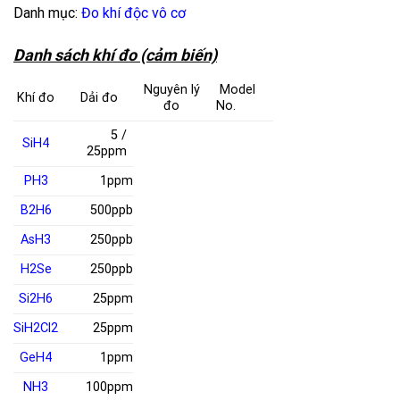
Danh mục:
Đo khí độc vô cơ
Danh sách khí đo (cảm biến)
Nguyên lý
Model
Khí đo
Dải đo
đo
No.
5 /
SiH
4
25ppm
PH
3
1ppm
B
2
H
6
500ppb
AsH
3
250ppb
H
2
Se
250ppb
Si
2
H
6
25ppm
SiH
2
Cl
2
25ppm
GeH
4
1ppm
NH
3
100ppm