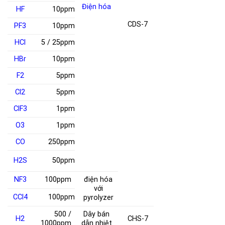
Điện hóa
HF
10ppm
CDS-7
PF
3
10ppm
HCl
5 / 25ppm
HBr
10ppm
F
2
5ppm
Cl
2
5ppm
ClF
3
1ppm
O
3
1ppm
CO
250ppm
H
2
S
50ppm
NF
3
100ppm
điện hóa
với
CCl
4
100ppm
pyrolyzer
500 /
Dây bán
H
2
CHS-7
1000ppm
dẫn nhiệt