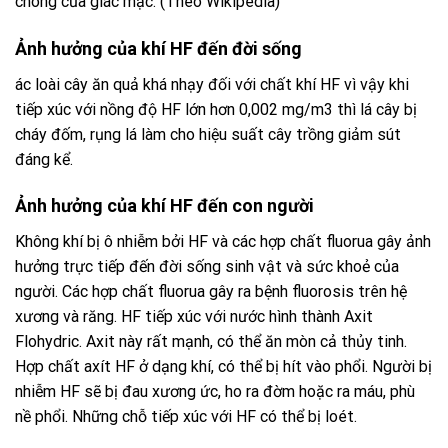
chóng của giác mạc. (Theo Wikipedia)
Ảnh hưởng của khí HF đến đời sống
ác loài cây ăn quả khá nhạy đối với chất khí HF vì vậy khi
tiếp xúc với nồng độ HF lớn hơn 0,002 mg/m3 thì lá cây bị
cháy đốm, rụng lá làm cho hiệu suất cây trồng giảm sút
đáng kể.
Ảnh hưởng của khí HF đến con người
Không khí bị ô nhiễm bởi HF và các hợp chất fluorua gây ảnh
hưởng trực tiếp đến đời sống sinh vật và sức khoẻ của
người. Các hợp chất fluorua gây ra bệnh fluorosis trên hệ
xương và răng. HF tiếp xúc với nước hình thành Axit
Flohydric. Axit này rất mạnh, có thể ăn mòn cả thủy tinh.
Hợp chất axít HF ở dạng khí, có thể bị hít vào phổi. Người bị
nhiễm HF sẽ bị đau xương ức, ho ra đờm hoặc ra máu, phù
nề phổi. Những chỗ tiếp xúc với HF có thể bị loét.