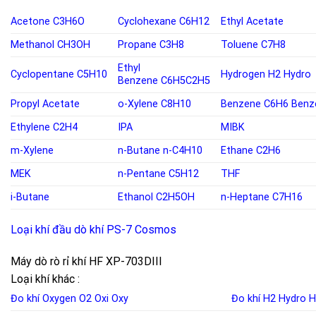
Acetone
C3H6O
Cyclohexane
C6H12
Ethyl Acetate
Methanol
CH3OH
Propane
C3H8
Toluene
C7H8
Ethyl
Cyclopentane
C5H10
Hydrogen
H2
Hydro
Benzene
C6H5C2H5
Propyl Acetate
o-
Xylene C8H10
Benzene
C6H6
Benz
Ethylene
C2H4
IPA
MIBK
m-Xylene
n-Butane
n-C4H10
Ethane C2H6
MEK
n-Pentane
C5H12
THF
i-Butane
Ethanol
C2H5OH
n-Heptane C7H16
Loại khí đầu dò khí PS-7 Cosmos
Máy dò rò rỉ khí HF XP-703DIII
Loại khí khác :
Đo khí Oxygen
O2
Oxi
Oxy
Đo khí H2
Hydro
H