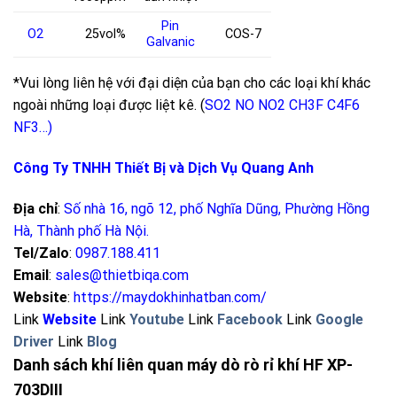
Pin
O
2
25vol%
COS-7
Galvanic
*Vui lòng liên hệ với đại diện của bạn cho các loại khí khác
ngoài những loại được liệt kê. (
SO2
NO
NO2
CH3F
C4F6
NF3
…)
Công Ty TNHH Thiết Bị và Dịch Vụ Quang Anh
Địa chỉ
:
Số nhà 16, ngõ 12, phố Nghĩa Dũng, Phường Hồng
Hà, Thành phố Hà Nội
.
Tel/Zalo
:
0987.188.411
Email
:
sales@thietbiqa.com
Website
:
https://maydokhinhatban.com/
Link
Website
Link
Youtube
Link
Facebook
Link
Google
Driver
Link
Blog
Danh sách khí liên quan máy dò rò rỉ khí HF XP-
703DIII