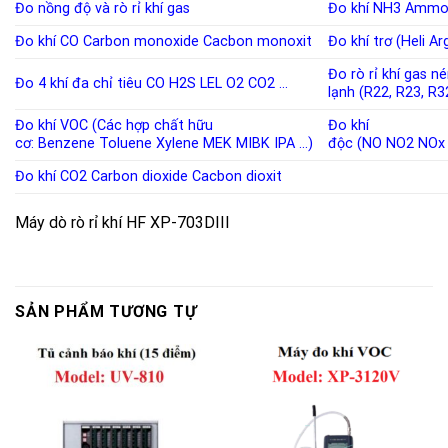
Đo nồng độ và rò rỉ khí
gas
Đo khí NH3
Ammo
Đo khí CO
Carbon monoxide
Cacbon monoxit
Đo khí trơ (Heli A
Đo rò rỉ khí gas n
Đo 4 khí đa chỉ tiêu
CO
H2S
LEL
O2
CO2
…
lạnh
(
R22
,
R23
,
R3
Đo khí VOC (Các hợp chất hữu
Đo khí
cơ:
Benzene
Toluene
Xylene
MEK
MIBK
IPA
…)
độc
(
NO
NO2
NOx
Đo khí CO2
Carbon dioxide
Cacbon dioxit
Máy dò rò rỉ khí HF XP-703DIII
SẢN PHẨM TƯƠNG TỰ