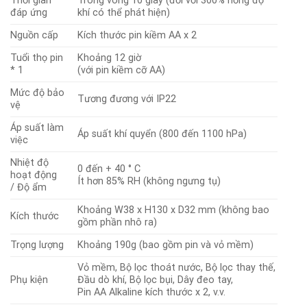
Thời gian
Trong vòng 10 giây (đối với 300% nồng độ
đáp ứng
khí có thể phát hiện)
Nguồn cấp
Kích thước pin kiềm AA x 2
Tuổi thọ pin
Khoảng 12 giờ
* 1
(với pin kiềm cỡ AA)
Mức độ bảo
Tương đương với IP22
vệ
Áp suất làm
Áp suất khí quyển (800 đến 1100 hPa)
việc
Nhiệt độ
0 đến + 40 ° C
hoạt động
Ít hơn 85% RH (không ngưng tụ)
/ Độ ẩm
Khoảng W38 x H130 x D32 mm (không bao
Kích thước
gồm phần nhô ra)
Trọng lượng
Khoảng 190g (bao gồm pin và vỏ mềm)
Vỏ mềm, Bộ lọc thoát nước, Bộ lọc thay thế,
Phụ kiện
Đầu dò khí, Bộ lọc bụi, Dây đeo tay,
Pin AA Alkaline kích thước x 2, v.v.