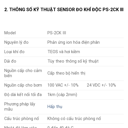
2. THÔNG SỐ KỸ THUẬT SENSOR ĐO KHÍ ĐỘC PS-2CK III
Model
PS-2CK III
Nguyên lý đo
Phản ứng ion hóa điện phân
Loại khí đo
TEOS và hơi kiềm
Dải đo
Tùy theo thông số kỹ thuật
Nguồn cấp cho cảm
Cấp theo bộ hiển thị
biến
Nguồn cấp cho bơm
100 VAC +/- 10%
24 VDC +/- 10%
Độ dài kết nối tối đa
1km (cáp 2mm)
Phương pháp lấy
Hấp thụ
mẫu
Cấu trúc phòng nổ
Không có cấu trúc phòng nổ