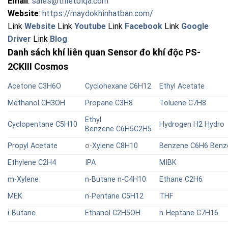
Email
:
sales@thietbiqa.com
Website
:
https://maydokhinhatban.com/
Link
Website
Link
Youtube
Link
Facebook
Link
Google
Driver
Link
Blog
Danh sách khí liên quan
Sensor đo khí độc PS-
2CKIII Cosmos
Acetone
C3H6O
Cyclohexane
C6H12
Ethyl Acetate
Methanol
CH3OH
Propane
C3H8
Toluene
C7H8
Ethyl
Cyclopentane
C5H10
Hydrogen
H2
Hydro
Benzene
C6H5C2H5
Propyl Acetate
o-
Xylene C8H10
Benzene
C6H6
Benz
Ethylene
C2H4
IPA
MIBK
m-Xylene
n-Butane
n-C4H10
Ethane C2H6
MEK
n-Pentane
C5H12
THF
i-Butane
Ethanol
C2H5OH
n-Heptane C7H16