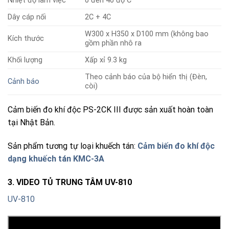
Nhiệt độ làm việc
0 đến 40 độ C
Dây cáp nối
2C + 4C
W300 x H350 x D100 mm (không bao
Kích thước
gồm phần nhô ra
Khối lượng
Xấp xỉ 9.3 kg
Theo cảnh báo của bộ hiển thị (Đèn,
Cảnh báo
còi)
Cảm biến đo khí độc PS-2CK III được sản xuất hoàn toàn
tại Nhật Bản.
Sản phẩm tương tự loại khuếch tán:
Cảm biến đo khí độc
dạng khuếch tán KMC-3A
3. VIDEO TỦ TRUNG TÂM UV-810
UV-810