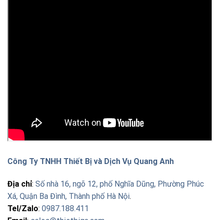
Công Ty TNHH Thiết Bị và Dịch Vụ Quang Anh
Địa chỉ
:
Số nhà 16, ngõ 12, phố Nghĩa Dũng, Phường Phúc
Xá, Quận Ba Đình, Thành phố Hà Nội
.
Tel/Zalo
:
0987.188.411