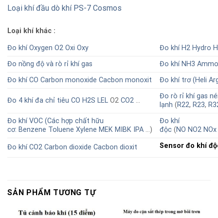
Loại khí đầu dò khí PS-7 Cosmos
Loại khí khác :
Đo khí Oxygen
O2
Oxi
Oxy
Đo khí H2
Hydro
H
Đo nồng độ và rò rỉ khí
gas
Đo khí NH3
Ammo
Đo khí CO
Carbon monoxide
Cacbon monoxit
Đo khí trơ (Heli A
Đo rò rỉ khí gas n
Đo 4 khí đa chỉ tiêu
CO
H2S
LEL
O2
CO2
…
lạnh
(
R22
,
R23
,
R3
Đo khí VOC (Các hợp chất hữu
Đo khí
cơ:
Benzene
Toluene
Xylene
MEK
MIBK
IPA
…)
độc
(
NO
NO2
NOx
Sensor đo khí độ
Đo khí CO2
Carbon dioxide
Cacbon dioxit
SẢN PHẨM TƯƠNG TỰ