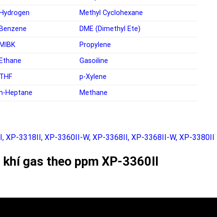
Hydrogen
Methyl Cyclohexane
Benzene
DME (Dimethyl Ete)
MIBK
Propylene
Ethane
Gasoiline
THF
p-Xylene
n-Heptane
Methane
I
,
XP-3318II
,
XP-3360II-W
,
XP-3368II
,
XP-3368II-W
,
XP-3380II
dò khí gas theo ppm XP-3360II