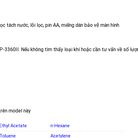
̣c tách nước, lõi lọc, pin AA, miếng dán bảo vệ màn hình
-3360II. Nếu không tìm thấy loại khí hoặc cần tư vấn về số lượng 
c trên model này
Ethyl Acetate
n-Hexane
Toluene
Acetylene