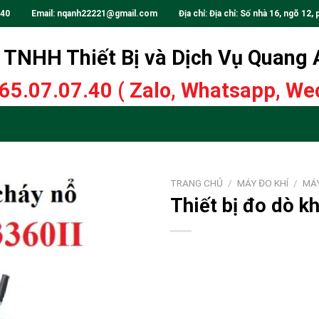
.40
Email:
nqanh22221@gmail.com
Địa chỉ: Địa chỉ: Số nhà 16, ngõ 12, 
TNHH Thiết Bị và Dịch Vụ Quang
65.07.07.40
( Zalo, Whatsapp, Wec
TRANG CHỦ
/
MÁY ĐO KHÍ
/
MÁ
Thiết bị đo dò