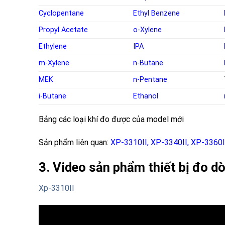
Cyclopentane
Ethyl Benzene
Propyl Acetate
o-Xylene
Ethylene
IPA
m-Xylene
n-Butane
MEK
n-Pentane
i-Butane
Ethanol
Bảng các loại khí đo được của model mới
Sản phẩm liên quan:
XP-3310II
,
XP-3340II
,
XP-3360I
3. Video sản phẩm thiết bị đo 
Xp-3310II