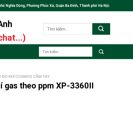
phố Nghĩa Dũng, Phường Phúc Xá, Quận Ba Đình, Thành phố Hà Nội.
 Anh
Tìm
kiếm:
hat...)
Tìm
kiếm:
Y ĐO KHÍ COSMOS CẦM TAY
 khí gas theo ppm XP-3360II