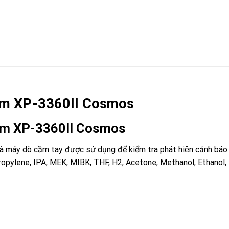
o ppm XP-3360II Cosmos
o ppm XP-3360II Cosmos
́y dò cầm tay được sử dụng để kiểm tra phát hiện cảnh báo nô
opylene, IPA, MEK, MIBK, THF, H2, Acetone, Methanol, Ethanol, 