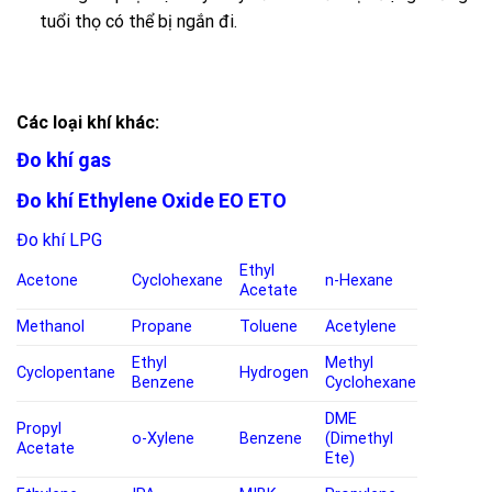
tuổi thọ có thể bị ngắn đi.
Các loại khí khác:
Đo khí gas
Đo khí Ethylene Oxide EO ETO
Đo khí LPG
Ethyl
Acetone
Cyclohexane
n-Hexane
Acetate
Methanol
Propane
Toluene
Acetylene
Ethyl
Methyl
Cyclopentane
Hydrogen
Benzene
Cyclohexane
DME
Propyl
o-Xylene
Benzene
(Dimethyl
Acetate
Ete)