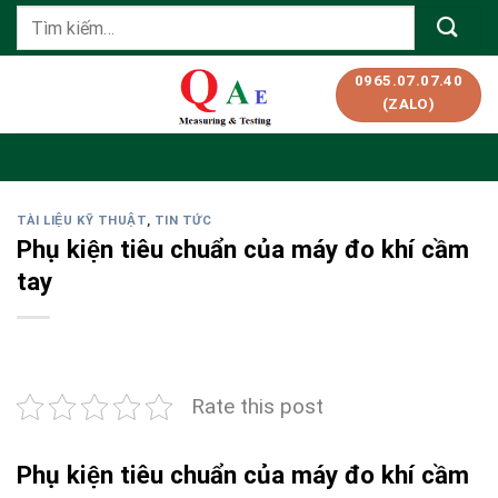
Skip
Tìm
to
kiếm:
content
0965.07.07.40
(ZALO)
TÀI LIỆU KỸ THUẬT
,
TIN TỨC
Phụ kiện tiêu chuẩn của máy đo khí cầm
tay
Rate this post
Phụ kiện tiêu chuẩn của máy đo khí cầm