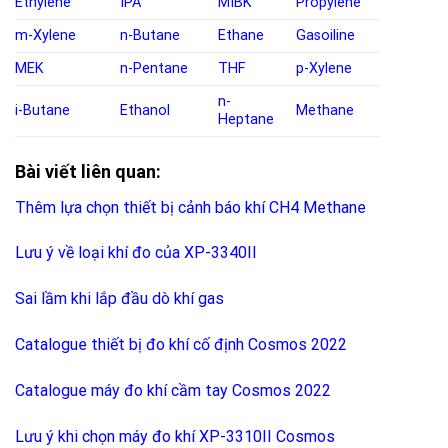
Ethylene
IPA
MIBK
Propylene
m-Xylene
n-Butane
Ethane
Gasoiline
MEK
n-Pentane
THF
p-Xylene
n-
i-Butane
Ethanol
Methane
Heptane
Bài viết liên quan:
Thêm lựa chọn thiết bị cảnh báo khí CH4 Methane
Lưu ý về loại khí đo của XP-3340II
Sai lầm khi lắp đầu dò khí gas
Catalogue thiết bị đo khí cố định Cosmos 2022
Catalogue máy đo khí cầm tay Cosmos 2022
Lưu ý khi chọn máy đo khí XP-3310II Cosmos