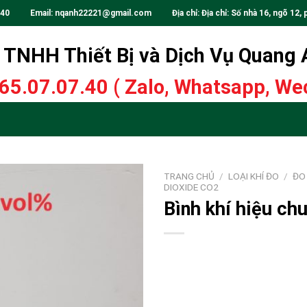
.40
Email:
nqanh22221@gmail.com
Địa chỉ: Địa chỉ: Số nhà 16, ngõ 12, 
TNHH Thiết Bị và Dịch Vụ Quang
65.07.07.40
( Zalo, Whatsapp, Wec
TRANG CHỦ
/
LOẠI KHÍ ĐO
/
ĐO
DIOXIDE CO2
Bình khí hiệu ch