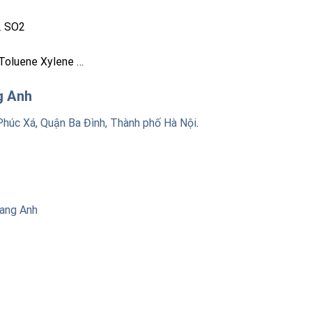
2 SO2
Toluene Xylene …
ng Anh
Phúc Xá, Quận Ba Đình, Thành phố Hà Nội
.
uang Anh