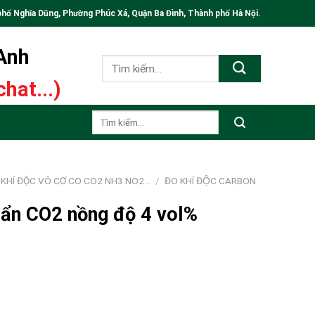
phố Nghĩa Dũng, Phường Phúc Xá, Quận Ba Đình, Thành phố Hà Nội.
 Anh
Tìm
kiếm:
hat...)
Tìm
kiếm:
 KHÍ ĐỘC VÔ CƠ CO CO2 NH3 NO2…
/
ĐO KHÍ ĐỘC CARBON
uẩn CO2 nồng độ 4 vol%