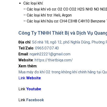
Các loại khí:
– Các loại khí vô cơ: O2 CO CO2 H2S NH3 NO NO
– Các loại khí trơ: Heli, Argon
– Các loại khí hữu cơ: CH4 C3H8 C4H10 Benzene 
Công Ty TNHH Thiết Bị và Dịch Vụ Qua
Địa chỉ
:
Số nhà 18, ngõ 12, phố Nghĩa Dũng, Phường 
Tel/Zalo
:
0965.07.07.40
Email
:
nqanh22221@gmail.com
Website
:
https://thietbiqa.com/
Xem thêm
:
Mua máy đo khí O2 trong không khí chính hãng tại Q
Link
Website
Link
Youtube
Link
Facebook