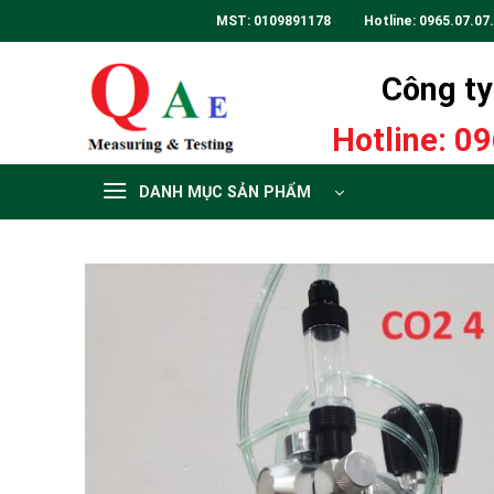
Skip
MST: 0109891178 Hotline:
0965.07.07
to
content
Công ty 
Hotline:
09
DANH MỤC SẢN PHẨM