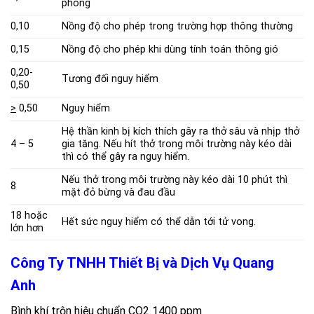
phòng
0,10
Nồng độ cho phép trong trường hợp thông thường
0,15
Nồng độ cho phép khi dùng tính toán thông gió
0,20-
Tương đối nguy hiểm
0,50
>
0,50
Nguy hiểm
Hệ thần kinh bị kích thích gây ra thở sâu và nhịp thở
4 – 5
gia tăng. Nếu hít thở trong môi trường này kéo dài
thì có thể gây ra nguy hiểm.
Nếu thở trong môi trường này kéo dài 10 phút thì
8
mặt đỏ bừng và đau đầu
18 hoặc
Hết sức nguy hiểm có thể dẫn tới tử vong.
lớn hơn
Công Ty TNHH Thiết Bị và Dịch Vụ Quang
Anh
Bình khí trộn hiệu chuẩn CO2 1400 ppm