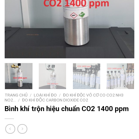
TRANG CHỦ
/
LOẠI KHÍ ĐO
/
ĐO KHÍ ĐỘC VÔ CƠ CO CO2 NH3
NO2…
/
ĐO KHÍ ĐỘC CARBON DIOXIDE CO2
Bình khí trộn hiệu chuẩn CO2 1400 ppm