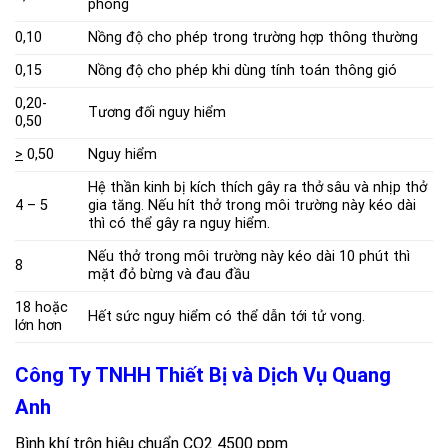
phòng
0,10
Nồng độ cho phép trong trường hợp thông thường
0,15
Nồng độ cho phép khi dùng tính toán thông gió
0,20-
Tương đối nguy hiểm
0,50
>
0,50
Nguy hiểm
Hệ thần kinh bị kích thích gây ra thở sâu và nhịp thở
4 – 5
gia tăng. Nếu hít thở trong môi trường này kéo dài
thì có thể gây ra nguy hiểm.
Nếu thở trong môi trường này kéo dài 10 phút thì
8
mặt đỏ bừng và đau đầu
18 hoặc
Hết sức nguy hiểm có thể dẫn tới tử vong.
lớn hơn
Công Ty TNHH Thiết Bị và Dịch Vụ Quang
Anh
Bình khí trộn hiệu chuẩn CO2 4500 ppm