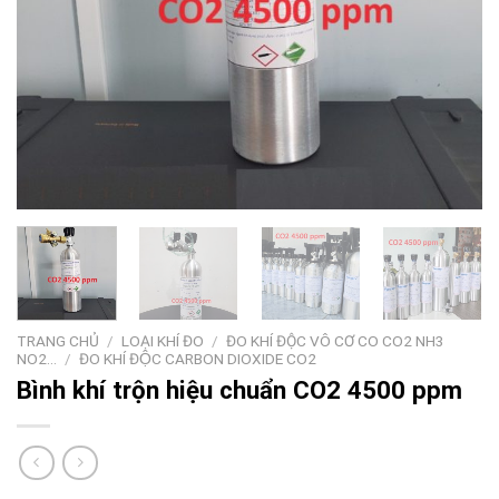
TRANG CHỦ
/
LOẠI KHÍ ĐO
/
ĐO KHÍ ĐỘC VÔ CƠ CO CO2 NH3
NO2…
/
ĐO KHÍ ĐỘC CARBON DIOXIDE CO2
Bình khí trộn hiệu chuẩn CO2 4500 ppm