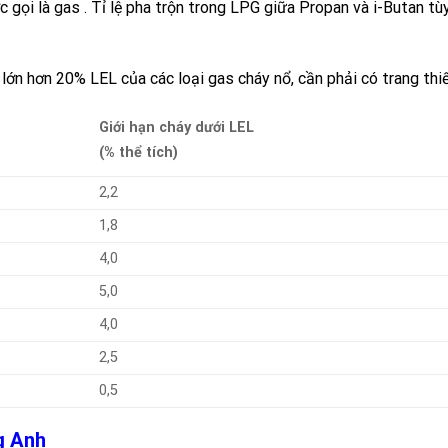
 gọi là
gas
. Tỉ lệ pha trộn trong
LPG
giữa
Propan
và
i-Butan
tùy
ớn hơn 20% LEL của các loại gas cháy nổ, cần phải có trang thiết
Giới hạn cháy dưới LEL
(% thể tích)
2,2
1,8
4,0
5,0
4,0
2,5
0,5
ng Anh