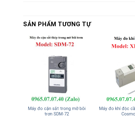
SẢN PHẨM TƯƠNG TỰ
ải XP-
Máy đo cặn sắt trong mỡ bôi
Máy đo khí độc 
trơn SDM-72
Cosmo