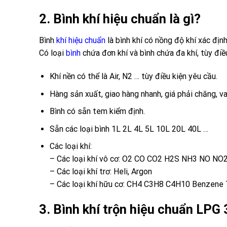
2. Bình khí hiệu chuẩn là gì?
Bình
khí hiệu chuẩn
là bình khí có nồng độ khí xác định
Có loại
bình
chứa đơn khí và bình chứa đa khí, tùy điề
Khí nền có thể là Air, N2 … tùy điều kiện yêu cầu.
Hàng sản xuất, giao hàng nhanh, giá phải chăng, va
Bình có sẵn tem kiểm định.
Sẵn các loại bình 1L 2L 4L 5L 10L 20L 40L …
Các loại khí:
– Các loại khí vô cơ: O2 CO CO2 H2S NH3 NO NO
– Các loại khí trơ: Heli, Argon
– Các loại khí hữu cơ: CH4 C3H8 C4H10 Benzene 
3. Bình khí trộn hiệu chuẩn LPG