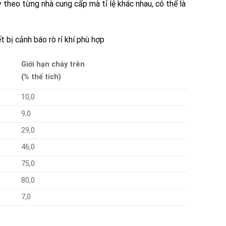
 theo từng nhà cung cấp mà tỉ lệ khác nhau, có thể là
 bị cảnh báo rò rỉ khí phù hợp
Giới hạn cháy trên
(% thể tích)
10,0
9,0
29,0
46,0
75,0
80,0
7,0