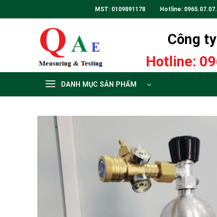
Skip
MST: 0109891178 Hotline:
0965.07.07
to
content
Công ty 
Hotline:
09
DANH MỤC SẢN PHẨM