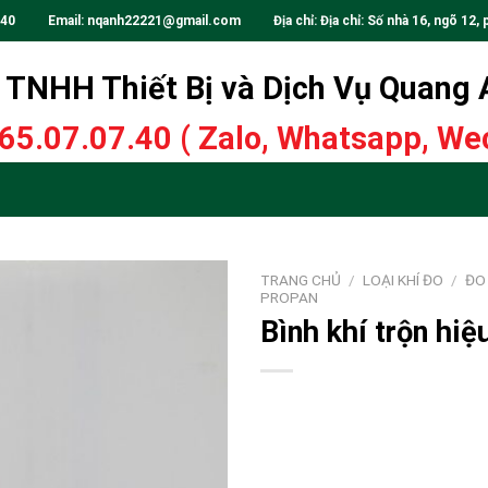
.40
Email:
nqanh22221@gmail.com
Địa chỉ: Địa chỉ: Số nhà 16, ngõ 12, 
TNHH Thiết Bị và Dịch Vụ Quang
65.07.07.40
( Zalo, Whatsapp, Wec
TRANG CHỦ
/
LOẠI KHÍ ĐO
/
ĐO 
PROPAN
Bình khí trộn hi