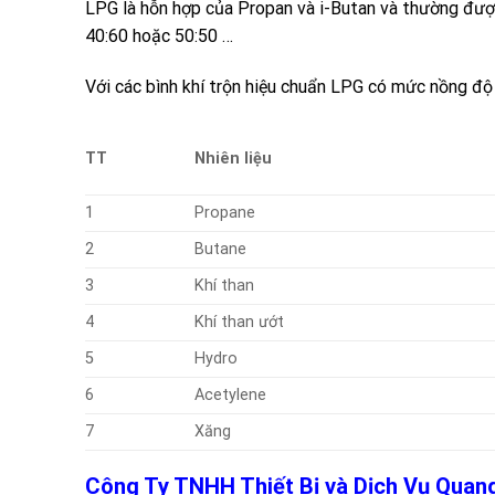
LPG
là hỗn hợp của
Propan
và
i-Butan
và thường được
40:60 hoặc 50:50 …
Với các bình khí trộn hiệu chuẩn LPG có mức nồng độ l
TT
Nhiên liệu
1
Propane
2
Butane
3
Khí than
4
Khí than ướt
5
Hydro
6
Acetylene
7
Xăng
Công Ty TNHH Thiết Bị và Dịch Vụ Qua