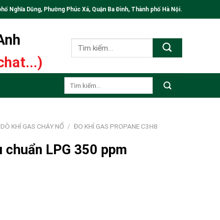
phố Nghĩa Dũng, Phường Phúc Xá, Quận Ba Đình, Thành phố Hà Nội.
 Anh
Tìm
kiếm:
hat...)
Tìm
kiếm:
DÒ KHÍ GAS CHÁY NỔ
/
ĐO KHÍ GAS PROPANE C3H8
ệu chuẩn LPG 350 ppm