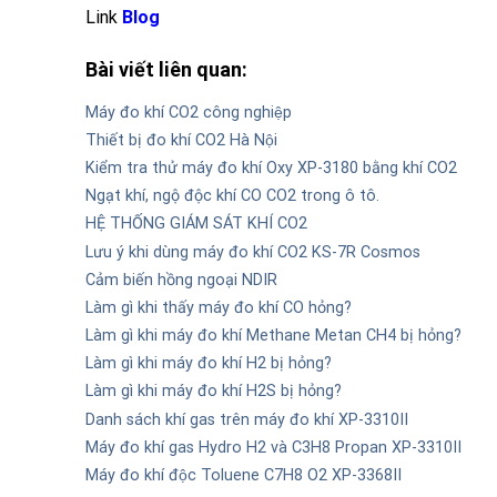
Link
Blog
Bài viết liên quan:
Máy đo khí CO2 công nghiệp
Thiết bị đo khí CO2 Hà Nội
Kiểm tra thử máy đo khí Oxy XP-3180 bằng khí CO2
Ngạt khí, ngộ độc khí CO CO2 trong ô tô.
HỆ THỐNG GIÁM SÁT KHÍ CO2
Lưu ý khi dùng máy đo khí CO2 KS-7R Cosmos
Cảm biến hồng ngoại NDIR
Làm gì khi thấy máy đo khí CO hỏng?
Làm gì khi máy đo khí Methane Metan CH4 bị hỏng?
Làm gì khi máy đo khí H2 bị hỏng?
Làm gì khi máy đo khí H2S bị hỏng?
Danh sách khí gas trên máy đo khí XP-3310II
Máy đo khí gas Hydro H2 và C3H8 Propan XP-3310II
Máy đo khí độc Toluene C7H8 O2 XP-3368II