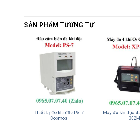
SẢN PHẨM TƯƠNG TỰ
́ thải
Thiết bị đo khí độc PS-7
Máy đo khí độc đa
Cosmos
302M