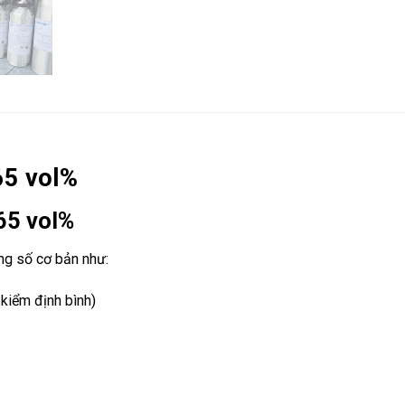
65 vol%
 65 vol%
ng số cơ bản như:
kiểm định bình)