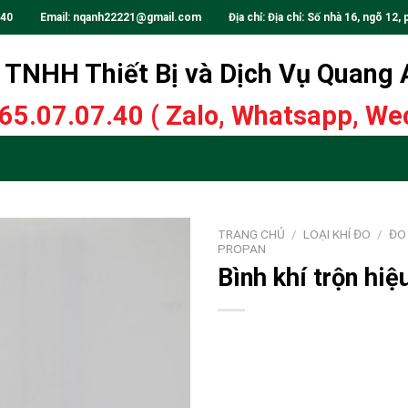
.40
Email:
nqanh22221@gmail.com
Địa chỉ: Địa chỉ: Số nhà 16, ngõ 12, 
TNHH Thiết Bị và Dịch Vụ Quang
65.07.07.40
( Zalo, Whatsapp, Wec
TRANG CHỦ
/
LOẠI KHÍ ĐO
/
ĐO 
PROPAN
Bình khí trộn hi