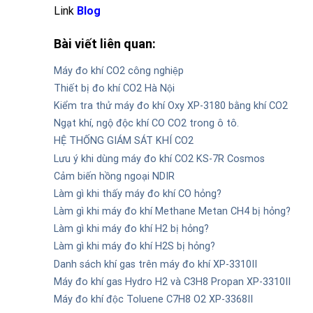
Link
Blog
Bài viết liên quan:
Máy đo khí CO2 công nghiệp
Thiết bị đo khí CO2 Hà Nội
Kiểm tra thử máy đo khí Oxy XP-3180 bằng khí CO2
Ngạt khí, ngộ độc khí CO CO2 trong ô tô.
HỆ THỐNG GIÁM SÁT KHÍ CO2
Lưu ý khi dùng máy đo khí CO2 KS-7R Cosmos
Cảm biến hồng ngoại NDIR
Làm gì khi thấy máy đo khí CO hỏng?
Làm gì khi máy đo khí Methane Metan CH4 bị hỏng?
Làm gì khi máy đo khí H2 bị hỏng?
Làm gì khi máy đo khí H2S bị hỏng?
Danh sách khí gas trên máy đo khí XP-3310II
Máy đo khí gas Hydro H2 và C3H8 Propan XP-3310II
Máy đo khí độc Toluene C7H8 O2 XP-3368II