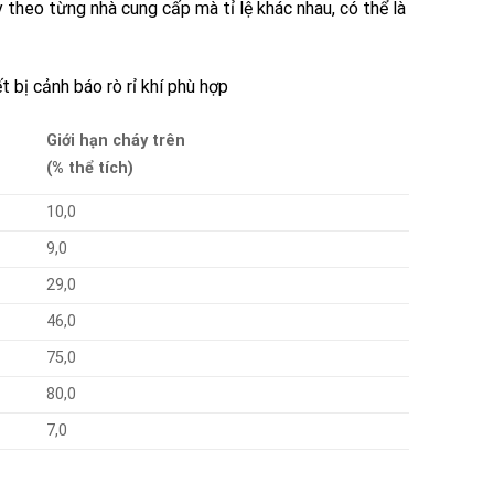
 theo từng nhà cung cấp mà tỉ lệ khác nhau, có thể là
 bị cảnh báo rò rỉ khí phù hợp
Giới hạn cháy trên
(% thể tích)
10,0
9,0
29,0
46,0
75,0
80,0
7,0