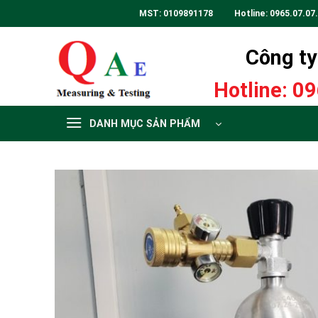
Skip
MST: 0109891178 Hotline:
0965.07.07
to
content
Công ty 
Hotline:
09
DANH MỤC SẢN PHẨM