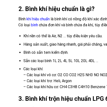
2. Bình khí hiệu chuẩn là gì?
Bình
khí hiệu chuẩn
là bình khí có nồng độ khí xác định
Có loại
bình
chứa đơn khí và bình chứa đa khí, tùy điề
Khí nền có thể là Air, N2 … tùy điều kiện yêu cầu.
Hàng sản xuất, giao hàng nhanh, giá phải chăng, va
Bình có sẵn tem kiểm định.
Sẵn các loại bình 1L 2L 4L 5L 10L 20L 40L …
Các loại khí:
– Các loại khí vô cơ: O2 CO CO2 H2S NH3 NO NO
– Các loại khí trơ: Heli, Argon
– Các loại khí hữu cơ: CH4 C3H8 C4H10 Benzene 
3. Bình khí trộn hiệu chuẩn LPG