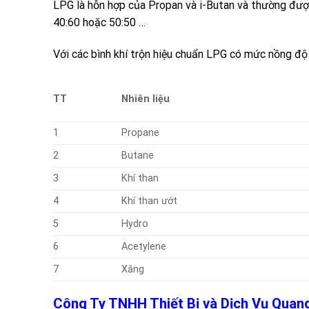
LPG
là hỗn hợp của
Propan
và
i-Butan
và thường được
40:60 hoặc 50:50 …
Với các bình khí trộn hiệu chuẩn LPG có mức nồng độ l
TT
Nhiên liệu
1
Propane
2
Butane
3
Khí than
4
Khí than ướt
5
Hydro
6
Acetylene
7
Xăng
Công Ty TNHH Thiết Bị và Dịch Vụ Qua