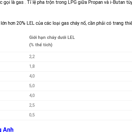
 gọi là
gas
. Tỉ lệ pha trộn trong
LPG
giữa
Propan
và
i-Butan
tùy
ớn hơn 20% LEL của các loại gas cháy nổ, cần phải có trang thiết
Giới hạn cháy dưới LEL
(% thể tích)
2,2
1,8
4,0
5,0
4,0
2,5
0,5
ng Anh