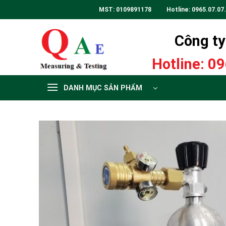
Skip
MST: 0109891178 Hotline:
0965.07.07
to
content
Công ty 
Hotline:
09
DANH MỤC SẢN PHẨM