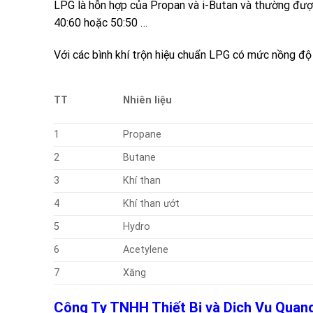
LPG
là hỗn hợp của
Propan
và
i-Butan
và thường được
40:60 hoặc 50:50 …
Với các bình khí trộn hiệu chuẩn LPG có mức nồng độ l
TT
Nhiên liệu
1
Propane
2
Butane
3
Khí than
4
Khí than ướt
5
Hydro
6
Acetylene
7
Xăng
Công Ty TNHH Thiết Bị và Dịch Vụ Qua