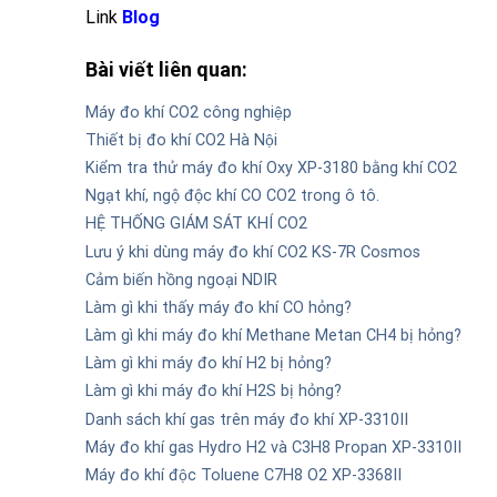
Link
Blog
Bài viết liên quan:
Máy đo khí CO2 công nghiệp
Thiết bị đo khí CO2 Hà Nội
Kiểm tra thử máy đo khí Oxy XP-3180 bằng khí CO2
Ngạt khí, ngộ độc khí CO CO2 trong ô tô.
HỆ THỐNG GIÁM SÁT KHÍ CO2
Lưu ý khi dùng máy đo khí CO2 KS-7R Cosmos
Cảm biến hồng ngoại NDIR
Làm gì khi thấy máy đo khí CO hỏng?
Làm gì khi máy đo khí Methane Metan CH4 bị hỏng?
Làm gì khi máy đo khí H2 bị hỏng?
Làm gì khi máy đo khí H2S bị hỏng?
Danh sách khí gas trên máy đo khí XP-3310II
Máy đo khí gas Hydro H2 và C3H8 Propan XP-3310II
Máy đo khí độc Toluene C7H8 O2 XP-3368II