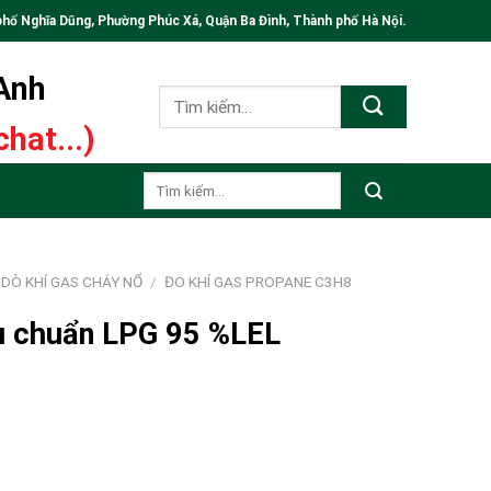
phố Nghĩa Dũng, Phường Phúc Xá, Quận Ba Đình, Thành phố Hà Nội.
 Anh
Tìm
kiếm:
hat...)
Tìm
kiếm:
DÒ KHÍ GAS CHÁY NỔ
/
ĐO KHÍ GAS PROPANE C3H8
ệu chuẩn LPG 95 %LEL