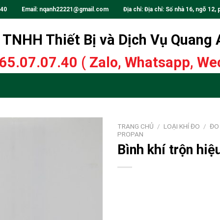
.40
Email:
nqanh22221@gmail.com
Địa chỉ: Địa chỉ: Số nhà 16, ngõ 12, 
TNHH Thiết Bị và Dịch Vụ Quang
65.07.07.40
( Zalo, Whatsapp, Wec
TRANG CHỦ
/
LOẠI KHÍ ĐO
/
ĐO 
PROPAN
Bình khí trộn hi