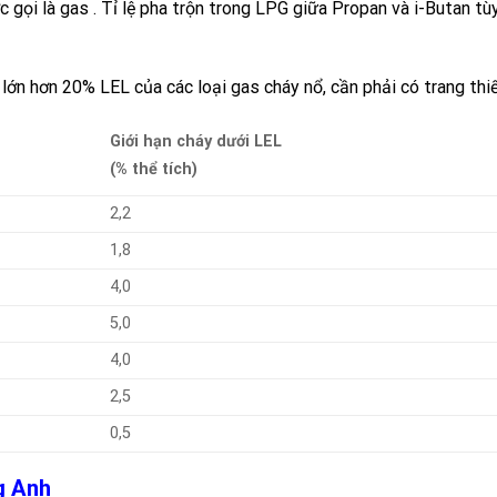
 gọi là
gas
. Tỉ lệ pha trộn trong
LPG
giữa
Propan
và
i-Butan
tùy
ớn hơn 20% LEL của các loại gas cháy nổ, cần phải có trang thiết
Giới hạn cháy dưới LEL
(% thể tích)
2,2
1,8
4,0
5,0
4,0
2,5
0,5
ng Anh