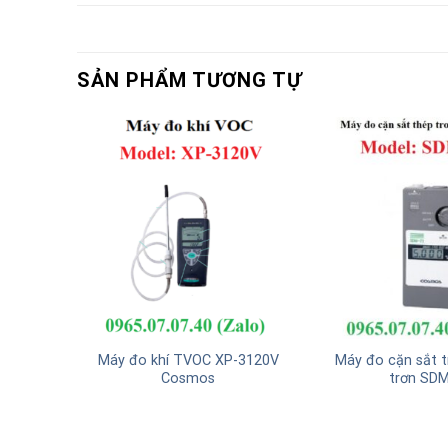
SẢN PHẨM TƯƠNG TỰ
 KD-12
Máy đo khí TVOC XP-3120V
Máy đo cặn sắt t
Cosmos
trơn SD