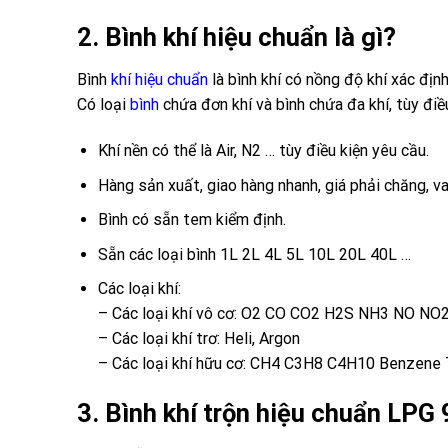
2. Bình khí hiệu chuẩn là gì?
Bình
khí hiệu chuẩn
là bình khí có nồng độ khí xác định
Có loại
bình
chứa đơn khí và bình chứa đa khí, tùy điề
Khí nền có thể là Air, N2 … tùy điều kiện yêu cầu.
Hàng sản xuất, giao hàng nhanh, giá phải chăng, va
Bình có sẵn tem kiểm định.
Sẵn các loại bình 1L 2L 4L 5L 10L 20L 40L …
Các loại khí:
– Các loại khí vô cơ: O2 CO CO2 H2S NH3 NO NO
– Các loại khí trơ: Heli, Argon
– Các loại khí hữu cơ: CH4 C3H8 C4H10 Benzene 
3. Bình khí trộn hiệu chuẩn LPG