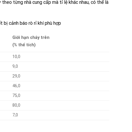
 theo từng nhà cung cấp mà tỉ lệ khác nhau, có thể là
 bị cảnh báo rò rỉ khí phù hợp
Giới hạn cháy trên
(% thể tích)
10,0
9,0
29,0
46,0
75,0
80,0
7,0