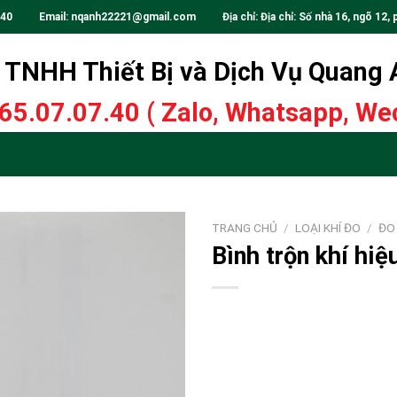
.40
Email:
nqanh22221@gmail.com
Địa chỉ: Địa chỉ: Số nhà 16, ngõ 12, 
TNHH Thiết Bị và Dịch Vụ Quang
65.07.07.40
( Zalo, Whatsapp, Wec
TRANG CHỦ
/
LOẠI KHÍ ĐO
/
ĐO
Bình trộn khí hi