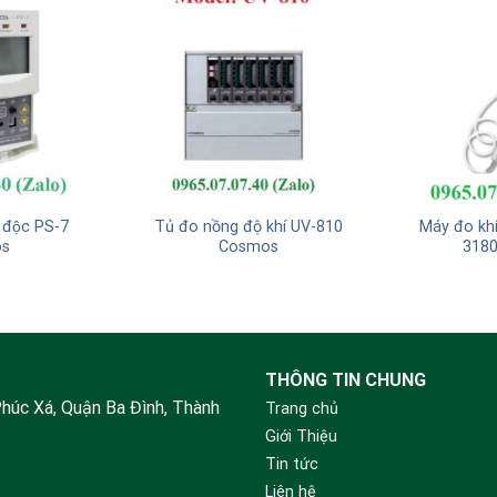
́ độc PS-7
Tủ đo nồng độ khí UV-810
Máy đo khí
s
Cosmos
318
THÔNG TIN CHUNG
Phúc Xá, Quận Ba Đình, Thành
Trang chủ
Giới Thiệu
Tin tức
Liên hệ