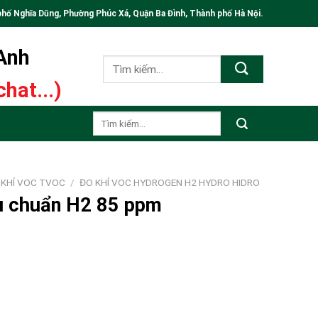
phố Nghĩa Dũng, Phường Phúc Xá, Quận Ba Đình, Thành phố Hà Nội.
 Anh
Tìm
kiếm:
hat...)
Tìm
kiếm:
 KHÍ VOC TVOC
/
ĐO KHÍ VOC HYDROGEN H2 HYDRO HIDRO
ệu chuẩn H2 85 ppm