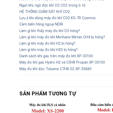
Ngạt khí, ngộ độc khí CO CO2 trong ô tô.
HỆ THỐNG GIÁM SÁT KHÍ CO2
Lưu ý khi dùng máy đo khí CO2 KS-7R Cosmos
Cảm biến hồng ngoại NDIR
Làm gì khi thấy máy đo khí CO hỏng?
Làm gì khi máy đo khí Methane Metan CH4 bị hỏng?
Làm gì khi máy đo khí H2 bị hỏng?
Làm gì khi máy đo khí H2S bị hỏng?
Danh sách khí gas trên máy đo khí XP-3310II
Máy đo khí gas Hydro H2 và C3H8 Propan XP-3310II
Máy đo khí độc Toluene C7H8 O2 XP-3368II
SẢN PHẨM TƯƠNG TỰ