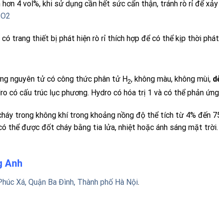
 hơn 4 vol%, khi sử dụng cần hết sức cẩn thận, tránh rò rỉ để xảy
a
O2
 có trang thiết bị phát hiện rò rỉ thích hợp để có thể kịp thời phát
ưỡng nguyên tử có công thức phân tử H
, không màu, không mùi,
d
2
ro có cấu trúc lục phương. Hydro có hóa trị 1 và có thể phản ứn
 cháy trong không khí trong khoảng nồng độ thể tích từ 4% đến 7
 thể được đốt cháy bằng tia lửa, nhiệt hoặc ánh sáng mặt trời.
ng Anh
Phúc Xá, Quận Ba Đình, Thành phố Hà Nội
.