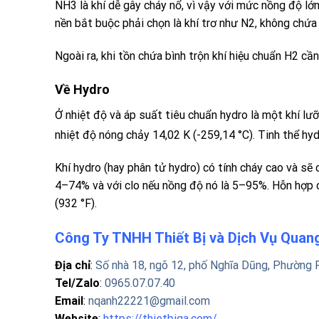
NH3 là khí dễ gây cháy nổ, vì vậy với mức nồng độ lớn
nền bắt buộc phải chọn là khí trơ như N2, không chứ
Ngoài ra, khi tồn chứa
bình trộn khí hiệu chuẩn H2
cần
Về Hydro
Ở nhiệt độ và áp suất tiêu chuẩn hydro là một khí l
nhiệt độ nóng chảy 14,02 K (-259,14 °C). Tinh thể hyd
Khí hydro (hay phân tử hydro) có tính cháy cao và sẽ
4–74% và với clo nếu nồng độ nó là 5–95%. Hỗn hợp có
(932 °F).
Công Ty TNHH Thiết Bị và Dịch Vụ Qua
Địa chỉ
:
Số nhà 18, ngõ 12, phố Nghĩa Dũng, Phường 
Tel/Zalo
:
0965.07.07.40
Email
:
nqanh22221@gmail.com
Website
:
https://thietbiqa.com/