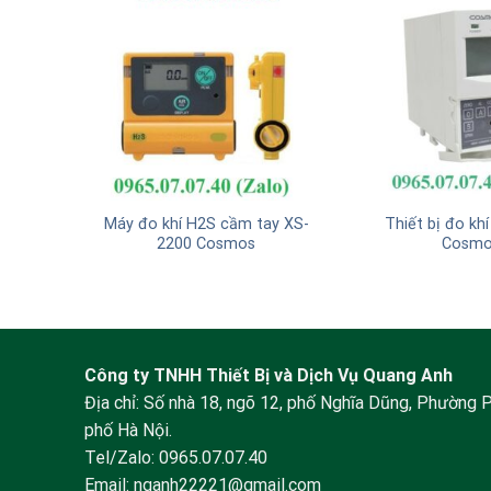
as XP-
Máy đo khí H2S cầm tay XS-
Thiết bị đo khi
2200 Cosmos
Cosmo
Công ty TNHH Thiết Bị và Dịch Vụ Quang Anh
Địa chỉ: Số nhà 18, ngõ 12, phố Nghĩa Dũng, Phường 
phố Hà Nội.
Tel/Zalo:
0965.07.07.40
Email:
nqanh22221@gmail.com