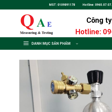
Skip
MST: 0109891178 Hotline:
0965.07.07
to
content
Công ty 
Hotline:
09
DANH MỤC SẢN PHẨM