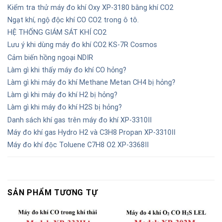
Kiểm tra thử máy đo khí Oxy XP-3180 bằng khí CO2
Ngạt khí, ngộ độc khí CO CO2 trong ô tô.
HỆ THỐNG GIÁM SÁT KHÍ CO2
Lưu ý khi dùng máy đo khí CO2 KS-7R Cosmos
Cảm biến hồng ngoại NDIR
Làm gì khi thấy máy đo khí CO hỏng?
Làm gì khi máy đo khí Methane Metan CH4 bị hỏng?
Làm gì khi máy đo khí H2 bị hỏng?
Làm gì khi máy đo khí H2S bị hỏng?
Danh sách khí gas trên máy đo khí XP-3310II
Máy đo khí gas Hydro H2 và C3H8 Propan XP-3310II
Máy đo khí độc Toluene C7H8 O2 XP-3368II
SẢN PHẨM TƯƠNG TỰ