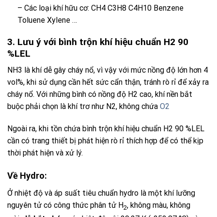
– Các loại khí hữu cơ: CH4 C3H8 C4H10 Benzene
Toluene Xylene …
3. Lưu ý với bình trộn khí hiệu chuẩn H2 90
%LEL
NH3 là khí dễ gây cháy nổ, vì vậy với mức nồng độ lớn hơn 4
vol%, khi sử dụng cần hết sức cẩn thận, tránh rò rỉ để xảy ra
cháy nổ. Với những bình có nồng độ H2 cao, khí nền bắt
buộc phải chọn là khí trơ như N2, không chứa
O2
Ngoài ra, khi tồn chứa
bình trộn khí hiệu chuẩn H2 90 %LEL
cần có trang thiết bị phát hiện rò rỉ thích hợp để có thể kịp
thời phát hiện và xử lý.
Về Hydro:
Ở nhiệt độ và áp suất tiêu chuẩn hydro là một khí lưỡng
nguyên tử có công thức phân tử H
, không màu, không
2