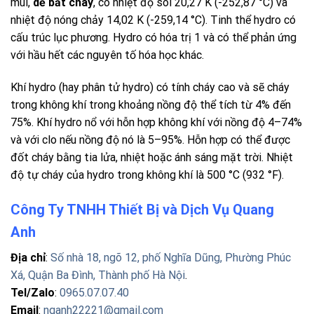
mùi,
dễ bắt cháy
, có nhiệt độ sôi 20,27 K (-252,87 °C) và
nhiệt độ nóng chảy 14,02 K (-259,14 °C). Tinh thể hydro có
cấu trúc lục phương. Hydro có hóa trị 1 và có thể phản ứng
với hầu hết các nguyên tố hóa học khác.
Khí hydro (hay phân tử hydro) có tính cháy cao và sẽ cháy
trong không khí trong khoảng nồng độ thể tích từ 4% đến
75%. Khí hydro nổ với hỗn hợp không khí với nồng độ 4–74%
và với clo nếu nồng độ nó là 5–95%. Hỗn hợp có thể được
đốt cháy bằng tia lửa, nhiệt hoặc ánh sáng mặt trời. Nhiệt
độ tự cháy của hydro trong không khí là 500 °C (932 °F).
Công Ty TNHH Thiết Bị và Dịch Vụ Quang
Anh
Địa chỉ
:
Số nhà 18, ngõ 12, phố Nghĩa Dũng, Phường Phúc
Xá, Quận Ba Đình, Thành phố Hà Nội
.
Tel/Zalo
:
0965.07.07.40
Email
:
nqanh22221@gmail.com