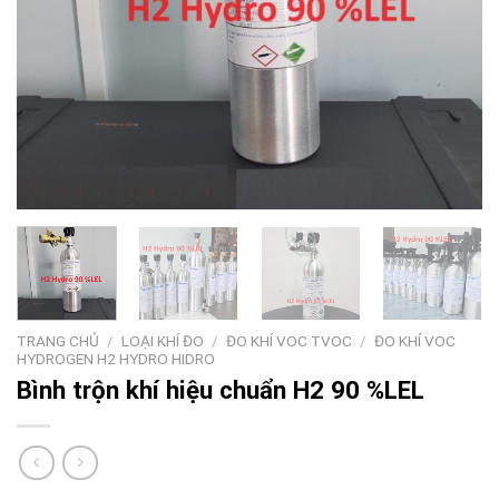
TRANG CHỦ
/
LOẠI KHÍ ĐO
/
ĐO KHÍ VOC TVOC
/
ĐO KHÍ VOC
HYDROGEN H2 HYDRO HIDRO
Bình trộn khí hiệu chuẩn H2 90 %LEL