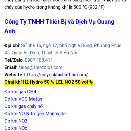
cháy của hydro trong không khí là 500 °C (932 °F).
Công Ty TNHH Thiết Bị và Dịch Vụ Quang
Anh
Địa chỉ
:
Số nhà 16, ngõ 12, phố Nghĩa Dũng, Phường Phúc
Xá, Quận Ba Đình, Thành phố Hà Nội
.
Tel/Zalo
:
0987.188.411
Email
:
sales@thietbiqa.com
Website
:
https://maydokhinhatban.com/
Chai khí H2 Hydro 50 % LEL NO2 50 vol %
Đo khí gas CH4
Đo khí VOC Metan
Đo khí gas cháy nổ
Đo khí NO
Nitrogen Monoxide
Đo khí NO2
Đo khí NOx