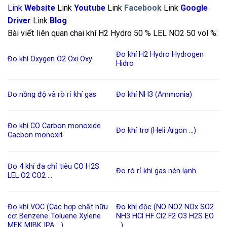
Link
Website
Link
Youtube
Link
Facebook
Link
Google
Driver
Link
Blog
Bài viết liên quan chai khí H2 Hydro 50 % LEL NO2 50 vol %:
Đo khí H2
Hydro
Hydrogen
Đo khí Oxygen
O2
Oxi
Oxy
Hidro
Đo nồng độ và rò rỉ khí
gas
Đo khí NH3 (Ammonia)
Đo khí CO
Carbon monoxide
Đo khí trơ (Heli Argon …)
Cacbon monoxit
Đo 4 khí đa chỉ tiêu
CO
H2S
Đo rò rỉ khí gas nén lạnh
LEL
O2
CO2
…
Đo khí VOC (Các hợp chất hữu
Đo khí độc
(
NO
NO2
NOx
SO2
cơ:
Benzene
Toluene
Xylene
NH3
HCl
HF
Cl2
F2
O3
H2S
EO
MEK
MIBK
IPA
…)
…)