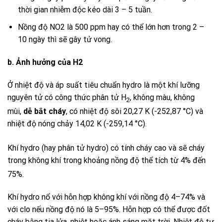
thời gian nhiễm độc kéo dài 3 – 5 tuần.
Nồng độ
NO2
là 500 ppm hay có thể lớn hơn trong 2 –
10 ngày thì sẽ gây tử vong.
b.
Ảnh hưởng của
H2
Ở nhiệt độ và áp suất tiêu chuẩn
hydro
là một khí lưỡng
nguyên tử có công thức phân tử
H
, không màu, không
2
mùi,
dễ bắt cháy
, có nhiệt độ sôi 20,27 K (-252,87 °C) và
nhiệt độ nóng chảy 14,02 K (-259,14 °C).
Khí
hydro
(hay phân tử
hydro
)
có tính cháy cao và sẽ cháy
trong không khí trong khoảng nồng độ thể tích từ 4% đến
75%.
Khí hydro nổ với hỗn hợp không khí với nồng độ 4–74% và
với clo nếu nồng độ nó là 5–95%. Hỗn hợp có thể được đốt
cháy bằng tia lửa, nhiệt hoặc ánh sáng mặt trời. Nhiệt độ tự