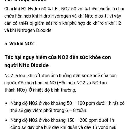
Chai khí H2 Hydro 50 % LEL NO2 50 vol %
hiệu chuẩn là chai
chứa hỗn hợp
khí
Hidro
Hydrogen
và
khí
Nito dioxit
., vì vậy
cần có thiết bị giám sát
rò rỉ khí
phù hợp
dò khí
rò rỉ
khí
H2
và khí
Nitrogen Dioxide
.
a.
Với khí NO2:
Tác hại nguy hiểm của
NO2
đến sức khỏe con
người
Nito Dioxide
NO2
là loại khí rất độc ảnh hưởng đến sức khoẻ của con
người, độc hơn hơn cả NO (Hỗn hợp
NO2
và
NO
tạo
thành
NOx
). Ở nhiệt độ bình thường,
Nồng độ
NO2
ở vào khoảng 50 – 100 ppm dưới 1h rất có
thể sẽ gây viêm phổi trong 6 – 8 tuần.
Nồng độ
NO2
ở vào khoảng 150 – 200 ppm dứơi 1h
cũng sẽ gây phá huỷ dây khí quản và gây tử vong nếu