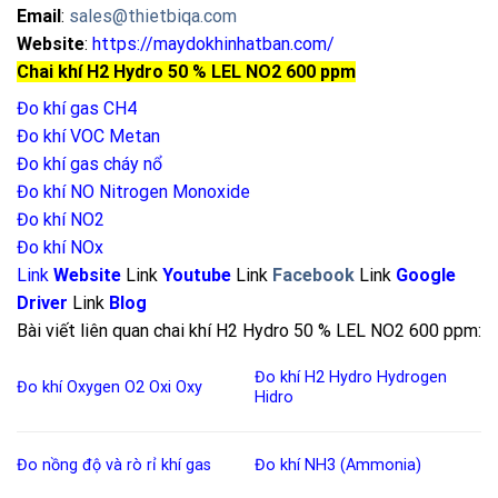
Email
:
sales@thietbiqa.com
Website
:
https://maydokhinhatban.com/
Chai khí H2 Hydro 50 % LEL NO2 600 ppm
Đo khí gas CH4
Đo khí VOC Metan
Đo khí gas cháy nổ
Đo khí NO
Nitrogen Monoxide
Đo khí NO2
Đo khí NOx
Link
Website
Link
Youtube
Link
Facebook
Link
Google
Driver
Link
Blog
Bài viết liên quan chai khí H2 Hydro 50 % LEL NO2 600 ppm:
Đo khí H2
Hydro
Hydrogen
Đo khí Oxygen
O2
Oxi
Oxy
Hidro
Đo nồng độ và rò rỉ khí
gas
Đo khí NH3 (Ammonia)