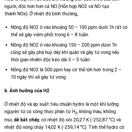
người, độc hơn hơn cả NO (Hỗn hợp
NO2
và
NO
tạo
thành
NOx
). Ở nhiệt độ bình thường,
Nồng độ
NO2
ở vào khoảng 50 – 100 ppm dưới 1h rất có
thể sẽ gây viêm phổi trong 6 – 8 tuần.
Nồng độ
NO2
ở vào khoảng 150 – 200 ppm dứơi 1h
cũng sẽ gây phá huỷ dây khí quản và gây tử vong nếu
thời gian nhiễm độc kéo dài 3 – 5 tuần.
Nồng độ
NO2
là 500 ppm hay có thể lớn hơn trong 2 –
10 ngày thì sẽ gây tử vong.
b.
Ảnh hưởng của
H2
Ở nhiệt độ và áp suất tiêu chuẩn
hydro
là một khí lưỡng
nguyên tử có công thức phân tử
H
, không màu, không
2
mùi,
dễ bắt cháy
, có nhiệt độ sôi 20,27 K (-252,87 °C) và
nhiệt độ nóng chảy 14,02 K (-259,14 °C). Tinh thể hydro có