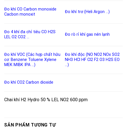
Đo khí CO
Carbon monoxide
Đo khí trơ (Heli Argon …)
Cacbon monoxit
Đo 4 khí đa chỉ tiêu
CO
H2S
Đo rò rỉ khí gas nén lạnh
LEL
O2
CO2
…
Đo khí VOC (Các hợp chất hữu
Đo khí độc
(
NO
NO2
NOx
SO2
cơ:
Benzene
Toluene
Xylene
NH3
HCl
HF
Cl2
F2
O3
H2S
EO
MEK
MIBK
IPA
…)
…)
Đo khí CO2
Carbon dioxide
Chai khí H2 Hydro 50 % LEL NO2 600 ppm
SẢN PHẨM TƯƠNG TỰ