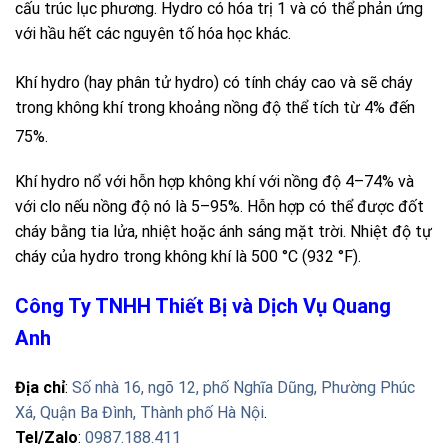
cấu trúc lục phương. Hydro có hóa trị 1 và có thể phản ứng
với hầu hết các nguyên tố hóa học khác.
Khí
hydro
(hay phân tử
hydro
)
có tính cháy cao và sẽ cháy
trong không khí trong khoảng nồng độ thể tích từ 4% đến
75%.
Khí hydro nổ với hỗn hợp không khí với nồng độ 4–74% và
với clo nếu nồng độ nó là 5–95%. Hỗn hợp có thể được đốt
cháy bằng tia lửa, nhiệt hoặc ánh sáng mặt trời. Nhiệt độ tự
cháy của hydro trong không khí là 500 °C (932 °F).
Công Ty TNHH Thiết Bị và Dịch Vụ Quang
Anh
Địa chỉ
:
Số nhà 16, ngõ 12, phố Nghĩa Dũng, Phường Phúc
Xá, Quận Ba Đình, Thành phố Hà Nội
.
Tel/Zalo
:
0987.188.411