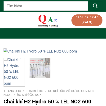
Skip
Tìm
to
kiếm:
content
0965.07.07.40
(ZALO)
TRANG CHỦ
/
LOẠI KHÍ ĐO
/
ĐO KHÍ ĐỘC VÔ CƠ CO CO2 NH3
NO2…
/
ĐO KHÍ ĐỘC NOX
Chai khí H2 Hydro 50 % LEL NO2 600