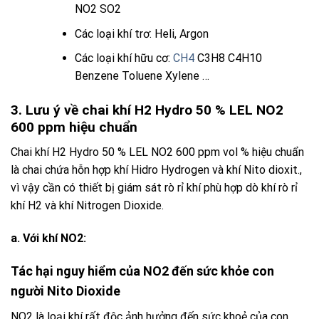
NO2
SO2
Các loại khí trơ: Heli, Argon
Các loại khí hữu cơ:
CH4
C3H8 C4H10
Benzene Toluene Xylene …
3. Lưu ý về chai khí H2 Hydro 50 % LEL NO2
600 ppm hiệu chuẩn
Chai khí H2 Hydro 50 % LEL NO2 600 ppm vol %
hiệu chuẩn
là chai chứa hỗn hợp
khí
Hidro
Hydrogen
và
khí
Nito dioxit
.,
vì vậy cần có thiết bị giám sát
rò rỉ khí
phù hợp
dò khí
rò rỉ
khí
H2
và khí
Nitrogen Dioxide
.
a.
Với khí NO2:
Tác hại nguy hiểm của
NO2
đến sức khỏe con
người
Nito Dioxide
NO2
là loại khí rất độc ảnh hưởng đến sức khoẻ của con