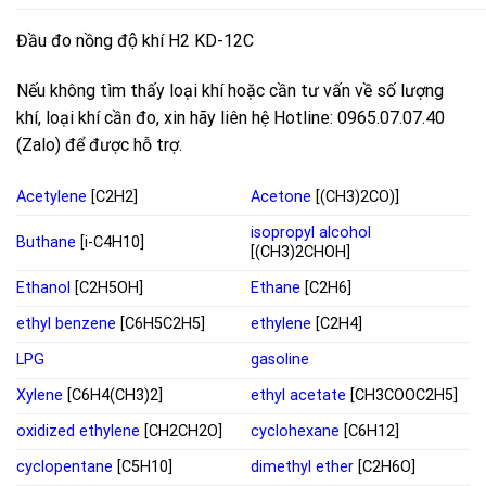
Đầu đo nồng độ khí H2 KD-12C
Nếu không tìm thấy loại khí hoặc cần tư vấn về số lượng
khí, loại khí cần đo, xin hãy liên hệ Hotline: 0965.07.07.40
(Zalo) để được hỗ trợ.
Acetylene
[C2H2]
Acetone
[(CH3)2CO)]
isopropyl alcohol
Buthane
[i-C4H10]
[(CH3)2CHOH]
Ethanol
[C2H5OH]
Ethane
[C2H6]
ethyl benzene
[C6H5C2H5]
ethylene
[C2H4]
LPG
gasoline
Xylene
[C6H4(CH3)2]
ethyl acetate
[CH3COOC2H5]
oxidized ethylene
[CH2CH2O]
cyclohexane
[C6H12]
cyclopentane
[C5H10]
dimethyl ether
[C2H6O]