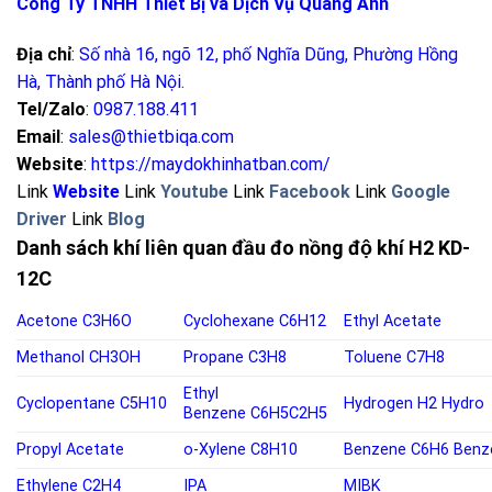
Công Ty TNHH Thiết Bị và Dịch Vụ Quang Anh
Địa chỉ
:
Số nhà 16, ngõ 12, phố Nghĩa Dũng, Phường Hồng
Hà, Thành phố Hà Nội
.
Tel/Zalo
:
0987.188.411
Email
:
sales@thietbiqa.com
Website
:
https://maydokhinhatban.com/
Link
Website
Link
Youtube
Link
Facebook
Link
Google
Driver
Link
Blog
Danh sách khí liên quan đầu đo nồng độ khí H2 KD-
12C
Acetone
C3H6O
Cyclohexane
C6H12
Ethyl Acetate
Methanol
CH3OH
Propane
C3H8
Toluene
C7H8
Ethyl
Cyclopentane
C5H10
Hydrogen
H2
Hydro
Benzene
C6H5C2H5
Propyl Acetate
o-
Xylene C8H10
Benzene
C6H6
Benz
Ethylene
C2H4
IPA
MIBK