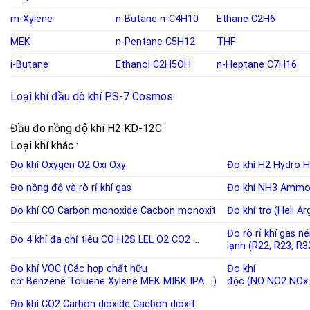
m-Xylene
n-Butane
n-C4H10
Ethane C2H6
MEK
n-Pentane
C5H12
THF
i-Butane
Ethanol
C2H5OH
n-Heptane C7H16
Loại khí đầu dò khí PS-7 Cosmos
Đầu đo nồng độ khí H2 KD-12C
Loại khí khác :
Đo khí Oxygen
O2
Oxi
Oxy
Đo khí H2
Hydro
H
Đo nồng độ và rò rỉ khí
gas
Đo khí NH3
Ammo
Đo khí CO
Carbon monoxide
Cacbon monoxit
Đo khí trơ (Heli A
Đo rò rỉ khí gas n
Đo 4 khí đa chỉ tiêu
CO
H2S
LEL
O2
CO2
…
lạnh
(
R22
,
R23
,
R3
Đo khí VOC (Các hợp chất hữu
Đo khí
cơ:
Benzene
Toluene
Xylene
MEK
MIBK
IPA
…)
độc
(
NO
NO2
NOx
Đo khí CO2
Carbon dioxide
Cacbon dioxit