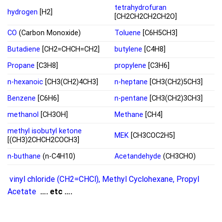
tetrahydrofuran
hydrogen
[H2]
[CH2CH2CH2CH2O]
CO
(Carbon Monoxide)
Toluene
[C6H5CH3]
Butadiene
[CH2=CHCH=CH2]
butylene
[C4H8]
Propane
[C3H8]
propylene
[C3H6]
n-hexanoic
[CH3(CH2)4CH3]
n-heptane
[CH3(CH2)5CH3]
Benzene
[C6H6]
n-pentane
[CH3(CH2)3CH3]
methanol
[CH3OH]
Methane
[CH4]
methyl isobutyl ketone
MEK
[CH3COC2H5]
[(CH3)2CHCH2COCH3]
n-buthane
(n-C4H10)
Acetandehyde
(CH3CHO)
vinyl chloride (CH2=CHCl)
,
Methyl Cyclohexane
,
Propyl
Acetate
…. etc ….