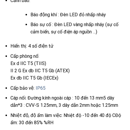
Cảnh báo:
Báo động khí : Đèn LED đỏ nhấp nháy
Báo sự cố : Đèn LED vàng nhấp nháy (sự cố
cảm biến, sự cố điện áp nguồn …)
Hiển thị: 4 số điện tử
Cấp phòng nổ:
Ex d IIC T5 (TIIS)
II 2 G Ex db IIC T5 Gb (ATEX)
Ex db IIC T5 Gb (IECEx)
Cấp bảo vệ:
IP65
Cáp nối: Đường kính ngoài cáp : 10 đến 13 mm5 dây
dẫn*3 : CVV-S 1.25mm, 3 dây dẫn 2mm hoặc 1.25mm
Nhiệt độ, độ ẩm làm việc: Nhiệt độ -10 đến 40 độ CĐộ
ẩm: 30 đến 85% %RH