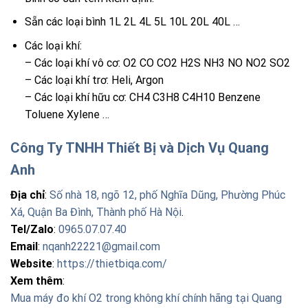
Sẵn các loại bình 1L 2L 4L 5L 10L 20L 40L …
Các loại khí:
– Các loại khí vô cơ: O2 CO CO2 H2S NH3 NO NO2 SO2
– Các loại khí trơ: Heli, Argon
– Các loại khí hữu cơ: CH4 C3H8 C4H10 Benzene
Toluene Xylene …
Công Ty TNHH Thiết Bị và Dịch Vụ Quang
Anh
Địa chỉ
:
Số nhà 18, ngõ 12, phố Nghĩa Dũng, Phường Phúc
Xá, Quận Ba Đình, Thành phố Hà Nội
.
Tel/Zalo
:
0965.07.07.40
Email
:
nqanh22221@gmail.com
Website
:
https://thietbiqa.com/
Xem thêm
:
Mua máy đo khí O2 trong không khí chính hãng tại Quang