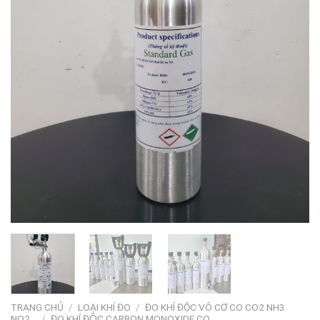
TRANG CHỦ
/
LOẠI KHÍ ĐO
/
ĐO KHÍ ĐỘC VÔ CƠ CO CO2 NH3
NO2…
/
ĐO KHÍ ĐỘC CARBON MONOXIDE CO