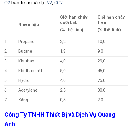
O2
bên trong. Ví dụ:
N2
,
CO2
…
Giới hạn cháy
Giới hạn cháy
dưới LEL
trên
TT
Nhiên liệu
(% thể tích)
(% thể tích)
1
Propane
2,2
10,0
2
Butane
1,8
9,0
3
Khí than
4,0
29,0
4
Khí than ướt
5,0
46,0
5
Hydro
4,0
75,0
6
Acetylene
2,5
80,0
7
Xăng
0,5
7,0
Công Ty TNHH Thiết Bị và Dịch Vụ Quang
Anh