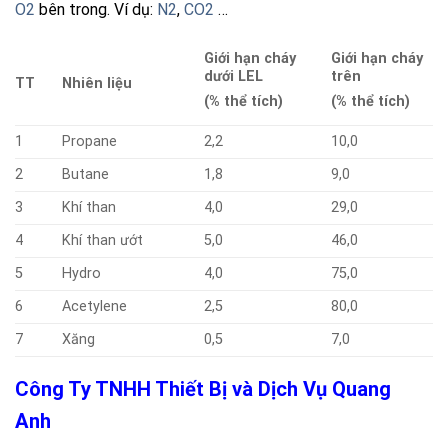
O2
bên trong. Ví dụ:
N2
,
CO2
…
Giới hạn cháy
Giới hạn cháy
dưới LEL
trên
TT
Nhiên liệu
(% thể tích)
(% thể tích)
1
Propane
2,2
10,0
2
Butane
1,8
9,0
3
Khí than
4,0
29,0
4
Khí than ướt
5,0
46,0
5
Hydro
4,0
75,0
6
Acetylene
2,5
80,0
7
Xăng
0,5
7,0
Công Ty TNHH Thiết Bị và Dịch Vụ Quang
Anh