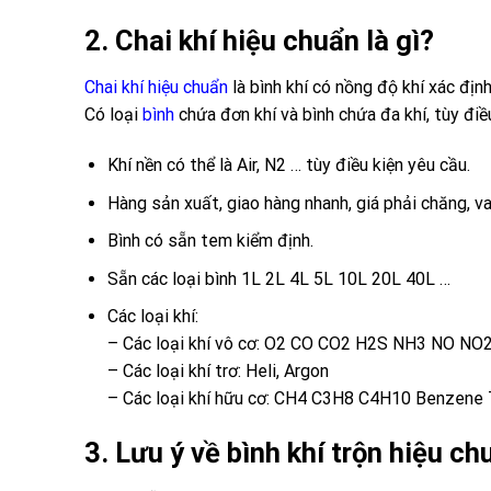
2. Chai khí hiệu chuẩn là gì?
Chai khí hiệu chuẩn
là bình khí có nồng độ khí xác định
Có loại
bình
chứa đơn khí và bình chứa đa khí, tùy điề
Khí nền có thể là Air, N2 … tùy điều kiện yêu cầu.
Hàng sản xuất, giao hàng nhanh, giá phải chăng, va
Bình có sẵn tem kiểm định.
Sẵn các loại bình 1L 2L 4L 5L 10L 20L 40L …
Các loại khí:
– Các loại khí vô cơ: O2 CO CO2 H2S NH3 NO NO
– Các loại khí trơ: Heli, Argon
– Các loại khí hữu cơ: CH4 C3H8 C4H10 Benzene 
3. Lưu ý về bình khí trộn hiệu 