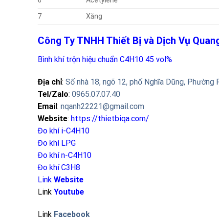
6
Acetylene
7
Xăng
Công Ty TNHH Thiết Bị và Dịch Vụ Qua
Bình khí trộn hiệu chuẩn C4H10 45 vol%
Địa chỉ
:
Số nhà 18, ngõ 12, phố Nghĩa Dũng, Phường 
Tel/Zalo
:
0965.07.07.40
Email
:
nqanh22221@gmail.com
Website
:
https://thietbiqa.com/
Đo khí i-C4H10
Đo khí LPG
Đo khí n-C4H10
Đo khí C3H8
Link
Website
Link
Youtube
Link
Facebook