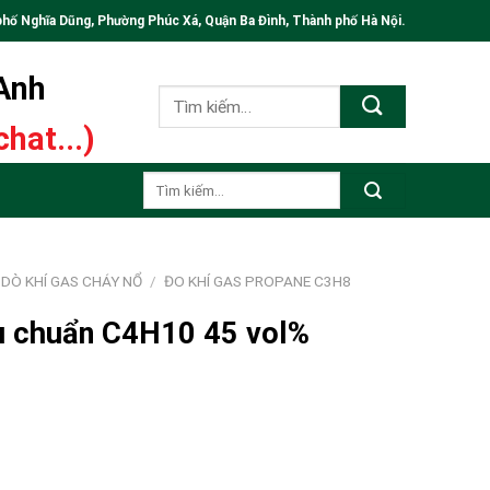
phố Nghĩa Dũng, Phường Phúc Xá, Quận Ba Đình, Thành phố Hà Nội.
 Anh
Tìm
kiếm:
hat...)
Tìm
kiếm:
DÒ KHÍ GAS CHÁY NỔ
/
ĐO KHÍ GAS PROPANE C3H8
ệu chuẩn C4H10 45 vol%