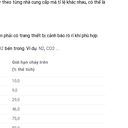
 theo từng nhà cung cấp mà tỉ lệ khác nhau, có thể là
phải có trang thiết bị cảnh báo rò rỉ khí phù hợp.
O2
bên trong. Ví dụ:
N2
,
CO2
…
Giới hạn cháy trên
(% thể tích)
10,0
9,0
29,0
46,0
75,0