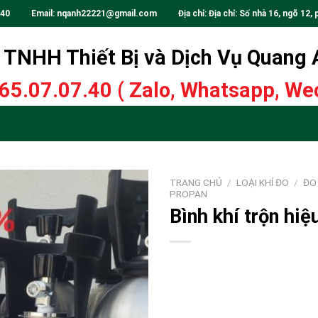
.40
Email:
nqanh22221@gmail.com
Địa chỉ: Địa chỉ: Số nhà 16, ngõ 12, 
TNHH Thiết Bị và Dịch Vụ Quang
65.07.07.40
( Zalo, Whatsapp, Wec
TRANG CHỦ
/
LOẠI KHÍ ĐO
/
ĐO 
PROPAN
Bình khí trộn hi