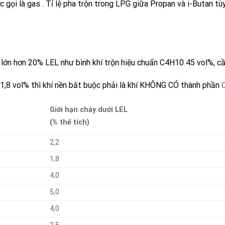
 gọi là
gas
. Tỉ lệ pha trộn trong
LPG
giữa
Propan
và
i-Butan
tùy
lớn hơn 20% LEL như bình khí trộn hiệu chuẩn C4H10 45 vol%, cần 
1,8 vol% thì khí nền bắt buộc phải là khí KHÔNG CÓ thành phần
Giới hạn cháy dưới LEL
(% thể tích)
2,2
1,8
4,0
5,0
4,0