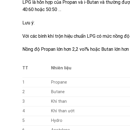
LPG
là hỗn hợp của
Propan
và
i-Butan
và thường được
40:60 hoặc 50:50 …
Lưu ý:
Với các bình khí trộn hiệu chuẩn LPG có mức nồng độ 
Nồng độ Propan lớn hơn 2,2 vol% hoặc Butan lớn hơn 
TT
Nhiên liệu
1
Propane
2
Butane
3
Khí than
4
Khí than ướt
5
Hydro