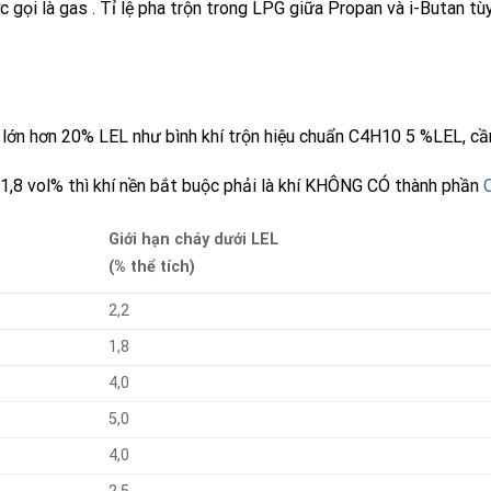
 gọi là
gas
. Tỉ lệ pha trộn trong
LPG
giữa
Propan
và
i-Butan
tùy
lớn hơn 20% LEL như bình khí trộn hiệu chuẩn C4H10 5 %LEL, cần p
1,8 vol% thì khí nền bắt buộc phải là khí KHÔNG CÓ thành phần
Giới hạn cháy dưới LEL
(% thể tích)
2,2
1,8
4,0
5,0
4,0