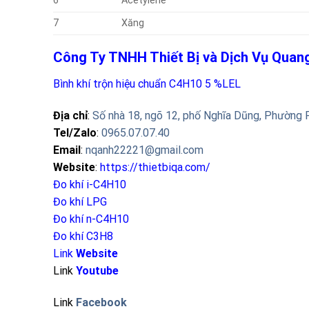
6
Acetylene
7
Xăng
Công Ty TNHH Thiết Bị và Dịch Vụ Qua
Bình khí trộn hiệu chuẩn C4H10 5 %LEL
Địa chỉ
:
Số nhà 18, ngõ 12, phố Nghĩa Dũng, Phường 
Tel/Zalo
:
0965.07.07.40
Email
:
nqanh22221@gmail.com
Website
:
https://thietbiqa.com/
Đo khí i-C4H10
Đo khí LPG
Đo khí n-C4H10
Đo khí C3H8
Link
Website
Link
Youtube
Link
Facebook