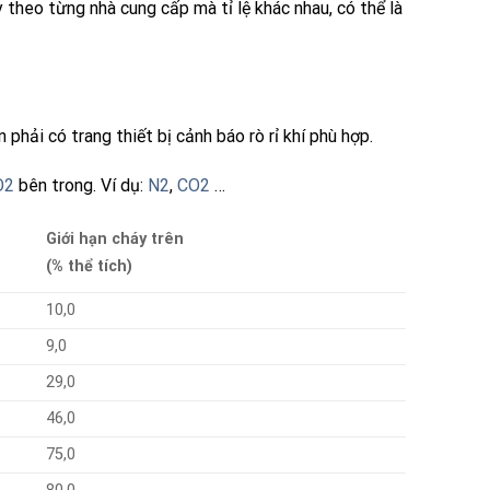
 theo từng nhà cung cấp mà tỉ lệ khác nhau, có thể là
hải có trang thiết bị cảnh báo rò rỉ khí phù hợp.
O2
bên trong. Ví dụ:
N2
,
CO2
…
Giới hạn cháy trên
(% thể tích)
10,0
9,0
29,0
46,0
75,0