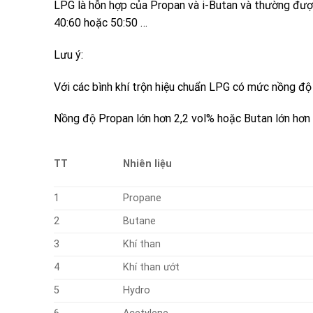
LPG
là hỗn hợp của
Propan
và
i-Butan
và thường được
40:60 hoặc 50:50 …
Lưu ý:
Với các bình khí trộn hiệu chuẩn LPG có mức nồng độ 
Nồng độ Propan lớn hơn 2,2 vol% hoặc Butan lớn hơn 
TT
Nhiên liệu
1
Propane
2
Butane
3
Khí than
4
Khí than ướt
5
Hydro