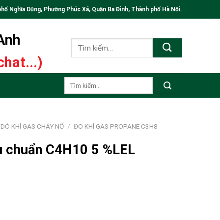
phố Nghĩa Dũng, Phường Phúc Xá, Quận Ba Đình, Thành phố Hà Nội.
 Anh
Tìm
kiếm:
hat...)
Tìm
kiếm:
DÒ KHÍ GAS CHÁY NỔ
/
ĐO KHÍ GAS PROPANE C3H8
iệu chuẩn C4H10 5 %LEL