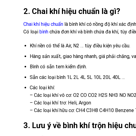
2. Chai khí hiệu chuẩn là gì?
Chai khí hiệu chuẩn
là bình khí có nồng độ khí xác định
Có loại
bình
chứa đơn khí và bình chứa đa khí, tùy điề
Khí nền có thể là Air, N2 … tùy điều kiện yêu cầu.
Hàng sản xuất, giao hàng nhanh, giá phải chăng, va
Bình có sẵn tem kiểm định.
Sẵn các loại bình 1L 2L 4L 5L 10L 20L 40L …
Các loại khí:
– Các loại khí vô cơ: O2 CO CO2 H2S NH3 NO NO
– Các loại khí trơ: Heli, Argon
– Các loại khí hữu cơ: CH4 C3H8 C4H10 Benzene 
3. Lưu ý về bình khí trộn hiệu 