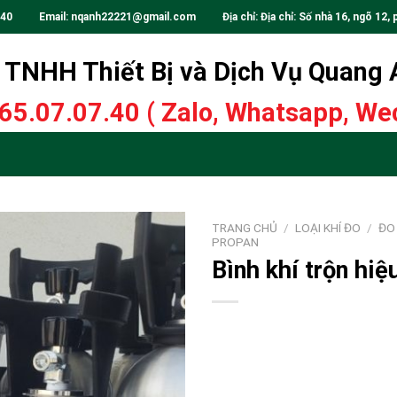
.40
Email:
nqanh22221@gmail.com
Địa chỉ: Địa chỉ: Số nhà 16, ngõ 12, 
TNHH Thiết Bị và Dịch Vụ Quang
65.07.07.40
( Zalo, Whatsapp, Wec
TRANG CHỦ
/
LOẠI KHÍ ĐO
/
ĐO 
PROPAN
Bình khí trộn h